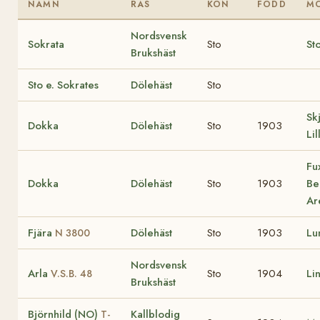
NAMN
RAS
KÖN
FÖDD
M
Nordsvensk
Sokrata
Sto
St
Brukshäst
Sto e. Sokrates
Dölehäst
Sto
Sk
Dokka
Dölehäst
Sto
1903
Li
Fu
Dokka
Dölehäst
Sto
1903
Be
Ar
Fjära
Dölehäst
Sto
1903
Lu
N 3800
Nordsvensk
Arla
Sto
1904
Li
V.S.B. 48
Brukshäst
Björnhild (NO)
Kallblodig
T-