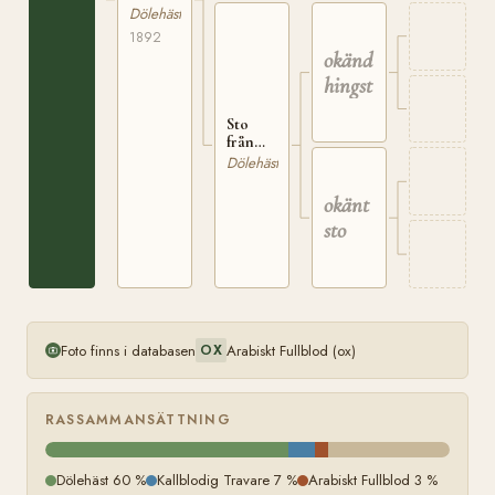
680
Dölehäst
1892
okänd
hingst
Sto
från
Aspestrand
Dölehäst
i
Aremark
okänt
sto
Foto finns i databasen
Arabiskt Fullblod (ox)
OX
RASSAMMANSÄTTNING
Dölehäst 60 %
Kallblodig Travare 7 %
Arabiskt Fullblod 3 %