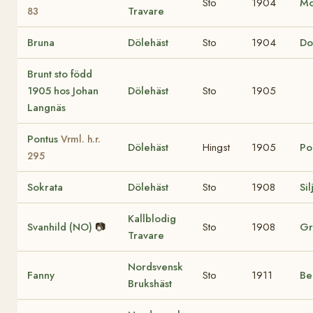
Sto
1904
Mo
Travare
83
Bruna
Dölehäst
Sto
1904
Do
Brunt sto född
1905 hos Johan
Dölehäst
Sto
1905
Langnäs
Pontus
Vrml. h.r.
Dölehäst
Hingst
1905
Po
295
Sokrata
Dölehäst
Sto
1908
Si
Kallblodig
Svanhild (NO)
📷
Sto
1908
Gr
Travare
Nordsvensk
Fanny
Sto
1911
Be
Brukshäst