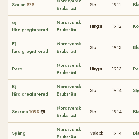
Nordsvensk
Svalan
Sto
1911
Bl
878
Brukshäst
ej
Nordsvensk
Hingst
1912
Ko
färdigregistrerad
Brukshäst
Ej
Nordsvensk
Sto
1913
Bl
färdigregistrerad
Brukshäst
Nordsvensk
Pero
Hingst
1913
Pe
Brukshäst
Ej
Nordsvensk
Sto
1914
St
färdigregistrerad
Brukshäst
Nordsvensk
Sokrata
📷
Sto
1914
Bl
1098
Brukshäst
Nordsvensk
Spång
Valack
1914
Bl
Brukshäst