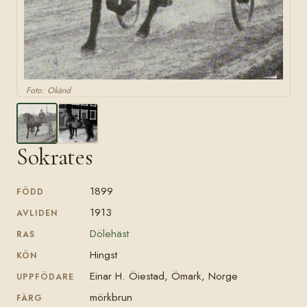
Foto: Okänd
Sokrates
1899
FÖDD
1913
AVLIDEN
Dölehäst
RAS
Hingst
KÖN
Einar H. Öiestad, Ömark, Norge
UPPFÖDARE
mörkbrun
FÄRG