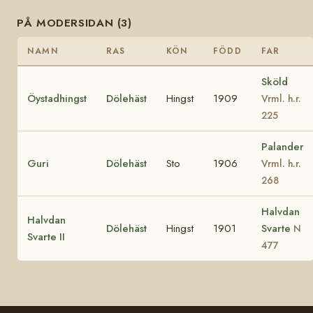
PÅ MODERSIDAN (3)
NAMN
RAS
KÖN
FÖDD
FAR
Sköld
Öystadhingst
Dölehäst
Hingst
1909
Vrml. h.r.
225
Palander
Guri
Dölehäst
Sto
1906
Vrml. h.r.
268
Halvdan
Halvdan
Dölehäst
Hingst
1901
Svarte
N
Svarte II
477