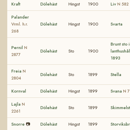
Kraft
Dölehäst
Hingst
1900
Liv
N 582
Palander
Dölehäst
Hingst
1900
Svarta
Vrml. h.r.
268
Brunt sto 
Pernil
N
Dölehäst
Sto
1900
lanthushål
2877
1893
Freia
N
Dölehäst
Sto
1899
Stella
2804
Kornval
Dölehäst
Hingst
1899
Svana
N 7
Lajla
N
Dölehäst
Sto
1899
Skimmels
2261
Snorre
📷
Dölehäst
Hingst
1899
Storviksb