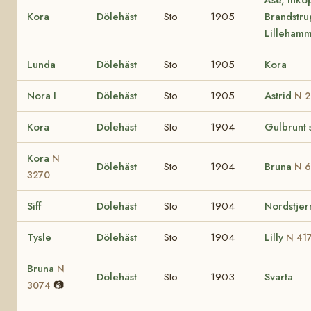
Kora
Dölehäst
Sto
1905
Brandstru
Lilleham
Lunda
Dölehäst
Sto
1905
Kora
Nora I
Dölehäst
Sto
1905
Astrid
N 2
Kora
Dölehäst
Sto
1904
Gulbrunt 
Kora
N
Dölehäst
Sto
1904
Bruna
N 6
3270
Siff
Dölehäst
Sto
1904
Nordstjer
Tysle
Dölehäst
Sto
1904
Lilly
N 41
Bruna
N
Dölehäst
Sto
1903
Svarta
📷
3074