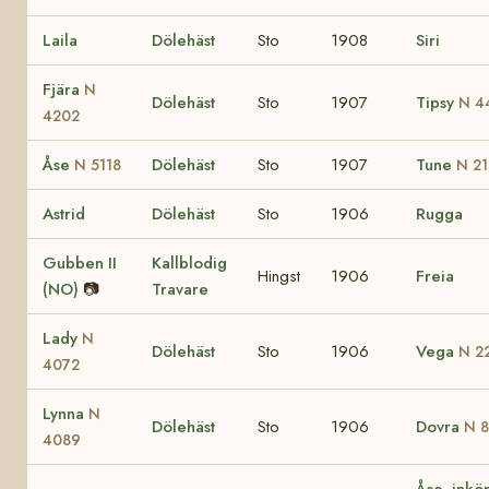
Laila
Dölehäst
Sto
1908
Siri
Fjära
N
Dölehäst
Sto
1907
Tipsy
N 4
4202
Åse
Dölehäst
Sto
1907
Tune
N 5118
N 2
Astrid
Dölehäst
Sto
1906
Rugga
Gubben II
Kallblodig
Hingst
1906
Freia
(NO)
📷
Travare
Lady
N
Dölehäst
Sto
1906
Vega
N 2
4072
Lynna
N
Dölehäst
Sto
1906
Dovra
N 
4089
Åse, inkö