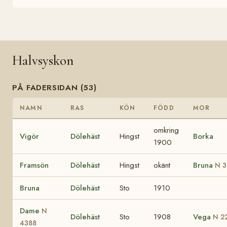
Halvsyskon
PÅ FADERSIDAN (53)
NAMN
RAS
KÖN
FÖDD
MOR
omkring
Vigör
Dölehäst
Hingst
Borka
1900
Framsön
Dölehäst
Hingst
okänt
Bruna
N 3
Bruna
Dölehäst
Sto
1910
Dame
N
Dölehäst
Sto
1908
Vega
N 2
4388