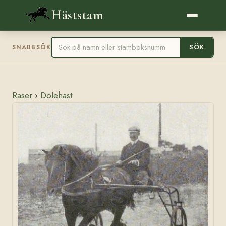
Häststam
SÖK
SNABBSÖK
Raser
›
Dölehäst