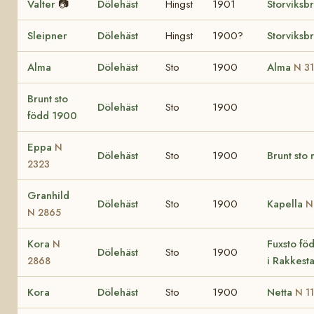
Valter
📷
Dölehäst
Hingst
1901
Storviksb
Sleipner
Dölehäst
Hingst
1900?
Storviksb
Alma
Dölehäst
Sto
1900
Alma
N 3
Brunt sto
Dölehäst
Sto
1900
född 1900
Eppa
N
Dölehäst
Sto
1900
Brunt sto
2323
Granhild
Dölehäst
Sto
1900
Kapella
N
N 2865
Kora
Fuxsto fö
N
Dölehäst
Sto
1900
i Rakkest
2868
Kora
Dölehäst
Sto
1900
Netta
N 1