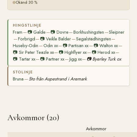
Okänd 30 %
HINGSTLINJE
Fram
📷
Galde
📷
Dovre
Borkhushingsten
Sleipner
—
—
—
—
Forbrigd
📷
Veikle Balder
Segalstadhingsten
—
—
—
—
Huseby-Odin
Odin xx
📷
Partisan xx
📷
Walton xx
—
—
—
—
📷
Sir Peter Teazle xx
📷
Highflyer xx
📷
Herod xx
—
—
—
📷
Tartar xx
📷
Partner xx
Jigg xx
📷
Byerley Turk ox
—
—
—
STOLINJE
Bruna
Sto från Aspestrand i Aremark
—
Avkommor (20)
Avkommor