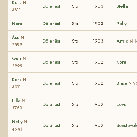
Kora
N
Dölehäst
Sto
1903
Stella
3811
Nora
Dölehäst
Sto
1903
Polly
Åse
N
Dölehäst
Sto
1903
Astrid
N 1
2599
Guri
N
Dölehäst
Sto
1902
Kora
2999
Kora
N
Dölehäst
Sto
1902
Bläsa
N 9
3011
Lilla
N
Dölehäst
Sto
1902
Löve
3769
Nelly
N
Dölehäst
Sto
1902
Sönstevo
4941