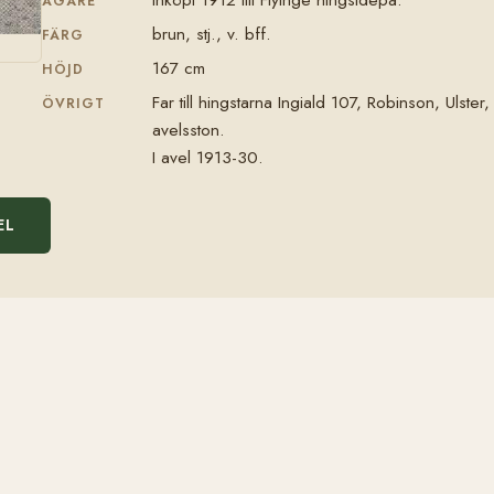
ÄGARE
brun, stj., v. bff.
FÄRG
167 cm
HÖJD
Far till hingstarna Ingiald 107, Robinson, Ulste
ÖVRIGT
avelsston.
I avel 1913-30.
EL