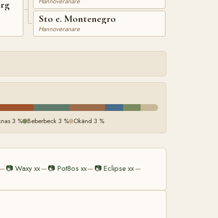
Hannoveranare
urg
Sto e. Montenegro
Hannoveranare
knas 3 %
Beberbeck 3 %
Okänd 3 %
📷
Waxy xx
📷
Pot8os xx
📷
Eclipse xx
—
—
—
—