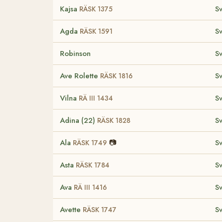
Kajsa
S
RÄSK 1375
Agda
S
RÄSK 1591
Robinson
S
Ave Rolette
S
RÄSK 1816
Vilna
S
RÄ III 1434
Adina (22)
S
RÄSK 1828
Ala
📷
S
RÄSK 1749
Asta
S
RÄSK 1784
Ava
S
RÄ III 1416
Avette
S
RÄSK 1747