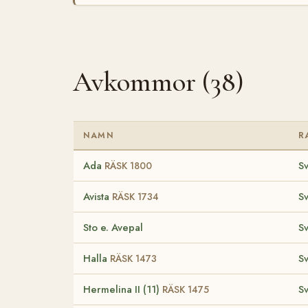
Avkommor (38)
NAMN
R
Ada
S
RÄSK 1800
Avista
S
RÄSK 1734
Sto e. Avepal
S
Halla
S
RÄSK 1473
Hermelina II (11)
S
RÄSK 1475