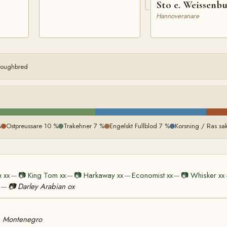
Sto e. Weissenb
Hannoveranare
oroughbred
%
Ostpreussare 10 %
Trakehner 7 %
Engelskt Fullblod 7 %
Korsning / Ras sa
 xx
📷
King Tom xx
📷
Harkaway xx
Economist xx
📷
Whisker xx
—
—
—
—
📷
Darley Arabian ox
—
e. Montenegro