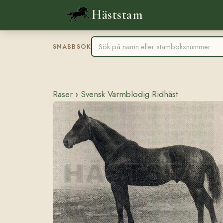
Häststam
SNABBSÖK
Raser
›
Svensk Varmblodig Ridhäst