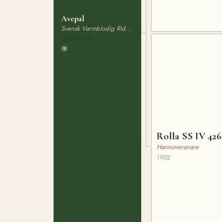
Avepal
Svensk Varmblodig Ridhäst
1909-04-28
Rolla SS IV 426
Hannoveranare
1902