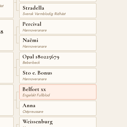
st
Stradella
Svensk Varmblodig Ridhäst
Percival
Hannoveranare
88
Naëmi
Hannoveranare
Opal 180225679
Beberbeck
Sto e. Bonus
Hannoveranare
Belfort xx
Engelskt Fullblod
Anna
Ostpreussare
Weissenburg