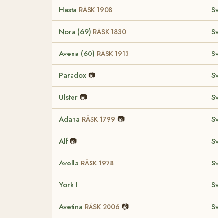
Hasta
S
RÄSK 1908
Nora (69)
S
RÄSK 1830
Avena (60)
S
RÄSK 1913
Paradox
📷
S
Ulster
📷
S
Adana
📷
S
RÄSK 1799
Alf
📷
S
Avella
S
RÄSK 1978
York I
S
Avetina
📷
S
RÄSK 2006