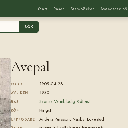
Start
Raser
Stamböcker
Avancerad sö
SÖK
Avepal
1909-04-28
FÖDD
1930
AVLIDEN
Svensk Varmblodig Ridhäst
RAS
Hingst
KÖN
Anders Persson, Näsby, Lövestad
UPPFÖDARE
inköpt 1912 till Flyinge hingstdepå.