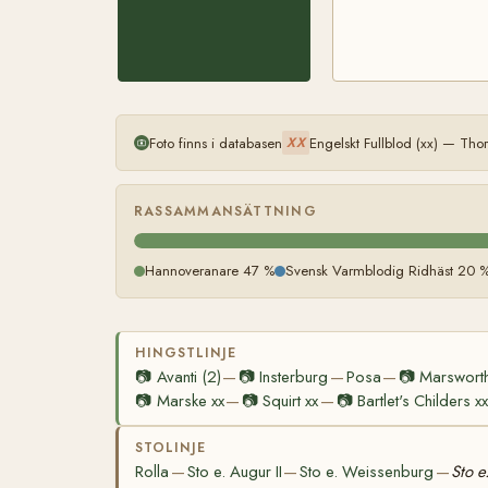
Foto finns i databasen
Engelskt Fullblod (xx) — Th
XX
RASSAMMANSÄTTNING
Hannoveranare 47 %
Svensk Varmblodig Ridhäst 20 
HINGSTLINJE
📷
Avanti (2)
📷
Insterburg
Posa
📷
Marsworth
—
—
—
📷
Marske xx
📷
Squirt xx
📷
Bartlet's Childers xx
—
—
STOLINJE
Rolla
Sto e. Augur II
Sto e. Weissenburg
Sto 
—
—
—