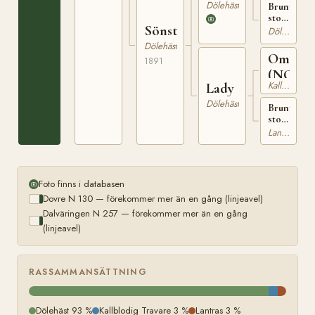
222
Dölehäst
Brunt
sto
Sönstevoldbruna
född
Dölehäst
1861
Dölehäst
på
Omer
1891
Kvåle
(NO)
Kallblodig Travare
Lady
Dölehäst
Brunt
sto
hos
Lantras
Iver
Mustorp
Foto finns i databasen
Dovre N 130 — förekommer mer än en gång (linjeavel)
Dalväringen N 257 — förekommer mer än en gång
(linjeavel)
RASSAMMANSÄTTNING
Dölehäst 93 %
Kallblodig Travare 3 %
Lantras 3 %