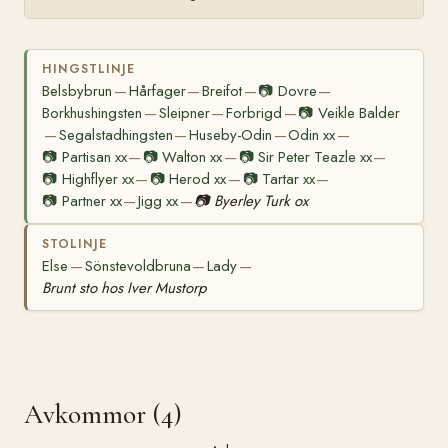
HINGSTLINJE
Belsbybrun
Hårfager
Breifot
📷
Dovre
—
—
—
—
Borkhushingsten
Sleipner
Forbrigd
📷
Veikle Balder
—
—
—
Segalstadhingsten
Huseby-Odin
Odin xx
—
—
—
—
📷
Partisan xx
📷
Walton xx
📷
Sir Peter Teazle xx
—
—
—
📷
Highflyer xx
📷
Herod xx
📷
Tartar xx
—
—
—
📷
Partner xx
Jigg xx
📷
Byerley Turk ox
—
—
STOLINJE
Else
Sönstevoldbruna
Lady
—
—
—
Brunt sto hos Iver Mustorp
Avkommor (4)