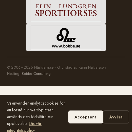
© 2006–2026 Häststam.se · Grundad av Karin Halvarsson
Hosting:
Bobbe Consulting
Vi använder analyticscookies för
att förstå hur webbplatsen
används och förbättra din
Acceptera
Avvisa
upplevelse.
Läs vår
integritetspolicy
.