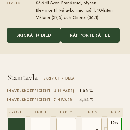
Såld till Sven Brandsrud, Mysen.
ÖVRIGT
Blev mor till två avkommor på 1.40-listan;
Viktoria (37,5) och Omara (36,1).
SKICKA IN BILD
RAPPORTERA FEL
Stamtavla
SKRIV UT / DELA
1,56 %
INAVELSKOEFFICIENT (4 NIVÅER)
4,54 %
INAVELSKOEFFICIENT (7 NIVÅER)
PROFIL
LED 1
LED 2
LED 3
LED 4
Dovre
N