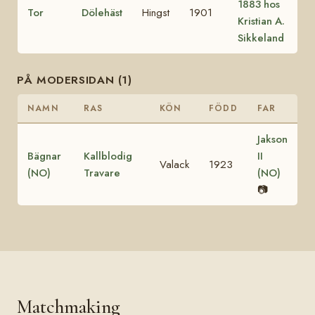
1883 hos
Tor
Dölehäst
Hingst
1901
Kristian A.
Sikkeland
PÅ MODERSIDAN (1)
NAMN
RAS
KÖN
FÖDD
FAR
Jakson
Bägnar
Kallblodig
II
Valack
1923
(NO)
Travare
(NO)
📷
Matchmaking