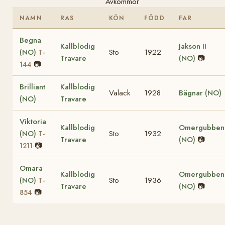
Avkommor
NAMN
RAS
KÖN
FÖDD
FAR
Begna
Kallblodig
Jakson II
(NO)
Sto
1922
T-
Travare
(NO)
📷
📷
144
Brilliant
Kallblodig
Valack
1928
Bägnar (NO)
(NO)
Travare
Viktoria
Kallblodig
Omergubben
(NO)
Sto
1932
T-
Travare
(NO)
📷
📷
1211
Omara
Kallblodig
Omergubben
(NO)
Sto
1936
T-
Travare
(NO)
📷
📷
854