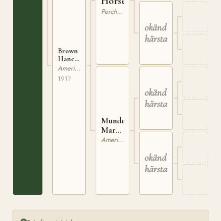
Horse
Percheron
okänd
härstamning
Brown
Hancock
mare
American Quarterhorse
U0383120
191?
okänd
härstamning
Mundell
Mare
U0383122
American Quarterhorse
okänd
härstamning