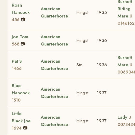
Burnett
Roan
American
Riding
Hancock
Hingst
1935
Quarterhorse
Mare
U
📷
456
0146162
Joe Tom
American
Hingst
1936
📷
Quarterhorse
568
Burnett
Pat S
American
Sto
1936
Mare
U
Quarterhorse
1466
006904
Blue
American
Hancock
Hingst
1937
Quarterhorse
1510
Little
American
Lady
U
Black Joe
Hingst
1937
Quarterhorse
007343
📷
1694