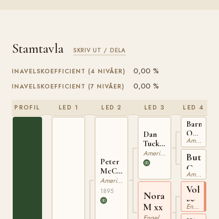
Stamtavla
SKRIV UT / DELA
0,00 %
INAVELSKOEFFICIENT (4 NIVÅER)
0,00 %
INAVELSKOEFFICIENT (7 NIVÅER)
PROFIL
LED 1
LED 2
LED 3
LED 4
Barney
Owens
Dan
American Quarterhorse
U023304
Tucker
U0075460
American Quarterhorse
Butt
Peter
Cut
McCue
American Quarterhorse
U051941
U0077937
American Quarterhorse
Voltige
1895
Nora
xx
M xx
Engelskt Fullblod
Engelskt Fullblod