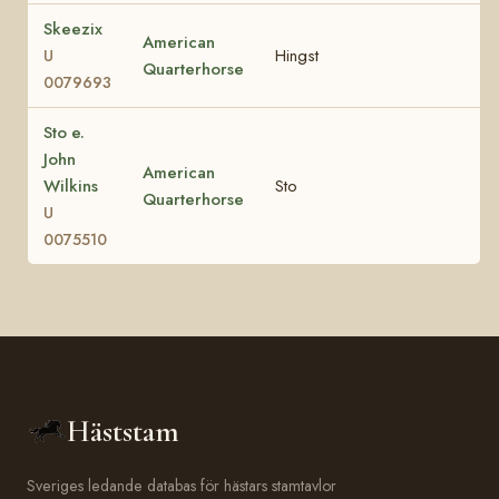
Skeezix
American
Hingst
U
Quarterhorse
0079693
Sto e.
John
American
Wilkins
Sto
Quarterhorse
U
0075510
Häststam
Sveriges ledande databas för hästars stamtavlor