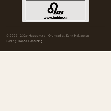
© 2006–2026 Häststam.se · Grundad av Karin Halvarsson
Hosting:
Bobbe Consulting