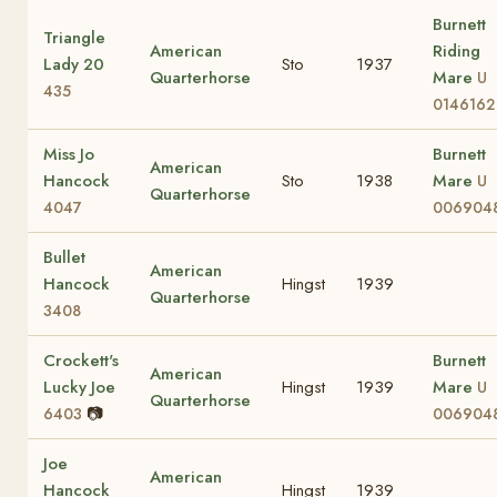
Burnett
Triangle
American
Riding
Lady 20
Sto
1937
Quarterhorse
Mare
U
435
0146162
Miss Jo
Burnett
American
Hancock
Sto
1938
Mare
U
Quarterhorse
4047
006904
Bullet
American
Hancock
Hingst
1939
Quarterhorse
3408
Crockett's
Burnett
American
Lucky Joe
Hingst
1939
Mare
U
Quarterhorse
📷
6403
006904
Joe
American
Hancock
Hingst
1939