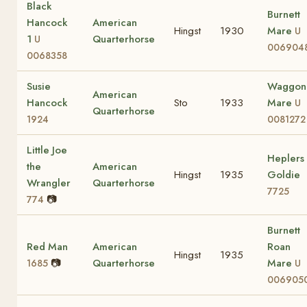
Black
Burnett
Hancock
American
Hingst
1930
Mare
U
1
Quarterhorse
U
006904
0068358
Susie
Waggon
American
Hancock
Sto
1933
Mare
U
Quarterhorse
1924
0081272
Little Joe
Heplers
the
American
Hingst
1935
Goldie
Wrangler
Quarterhorse
7725
📷
774
Burnett
Red Man
American
Roan
Hingst
1935
📷
Quarterhorse
Mare
1685
U
006905