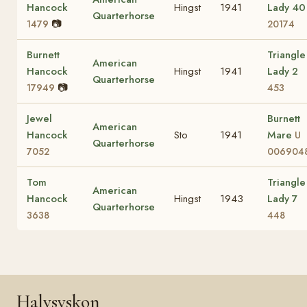
Hancock
Hingst
1941
Lady 40
Quarterhorse
📷
1479
20174
Burnett
Triangle
American
Hancock
Hingst
1941
Lady 2
Quarterhorse
📷
17949
453
Jewel
Burnett
American
Hancock
Sto
1941
Mare
U
Quarterhorse
7052
006904
Tom
Triangle
American
Hancock
Hingst
1943
Lady 7
Quarterhorse
3638
448
Halvsyskon