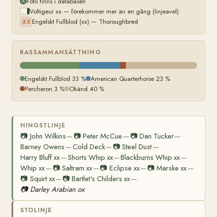
Foto finns i databasen
Voltigeur xx — förekommer mer än en gång (linjeavel)
Engelskt Fullblod (xx) — Thoroughbred
XX
RASSAMMANSÄTTNING
Engelskt Fullblod 33 %
American Quarterhorse 23 %
Percheron 3 %
Okänd 40 %
HINGSTLINJE
📷
John Wilkins
📷
Peter McCue
📷
Dan Tucker
—
—
—
Barney Owens
Cold Deck
📷
Steel Dust
—
—
—
Harry Bluff xx
Shorts Whip xx
Blackburns Whip xx
—
—
—
Whip xx
📷
Saltram xx
📷
Eclipse xx
📷
Marske xx
—
—
—
—
📷
Squirt xx
📷
Bartlet's Childers xx
—
—
📷
Darley Arabian ox
STOLINJE