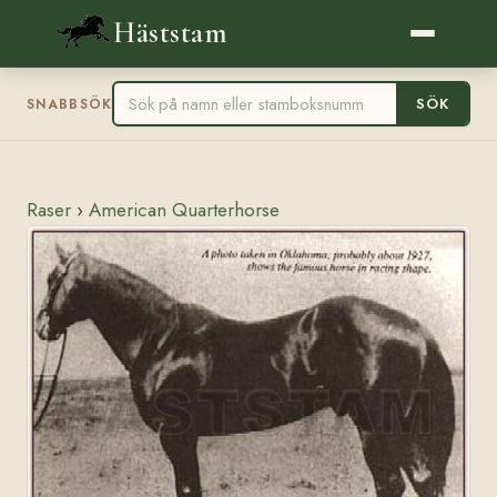
Häststam
SÖK
SNABBSÖK
Raser
›
American Quarterhorse