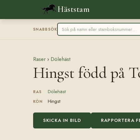
Häststam
SNABBSÖK
Raser
›
Dölehäst
Hingst född på T
Dölehäst
RAS
Hingst
KÖN
SKICKA IN BILD
RAPPORTERA F