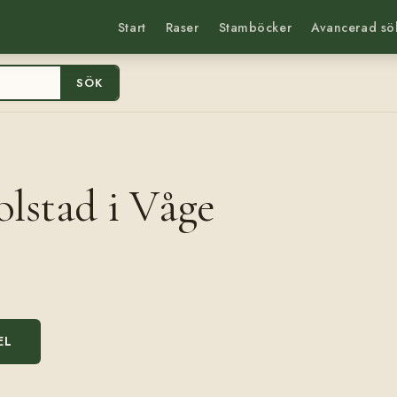
Start
Raser
Stamböcker
Avancerad sö
SÖK
olstad i Våge
EL