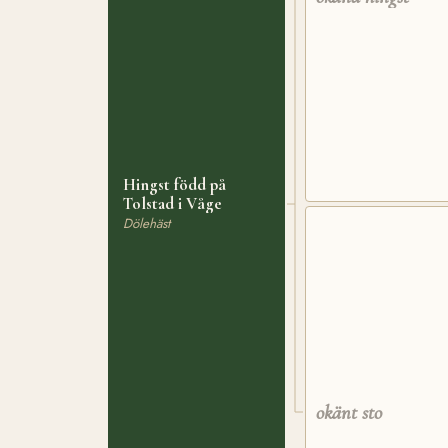
Hingst född på
Tolstad i Våge
Dölehäst
okänt sto