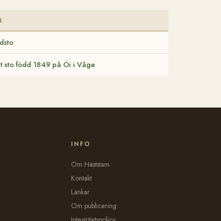
R
dsto
t sto född 1849 på Öi i Våge
INFO
Om Häststam
Kontakt
Länkar
Om publicering
Integritetspolicy