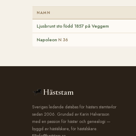
NAMN
Ljusbrunt sto född 1857 på Veggem
Napoleon
N 36
Häststam
Sveriges ledande databas för hästars stamtavlor
sedan 2006. Grundad av Karin Halvarsson
med en passion för hästar och genealogi —
byggd av hästälskare, för hästälskare.
info@haststam.se