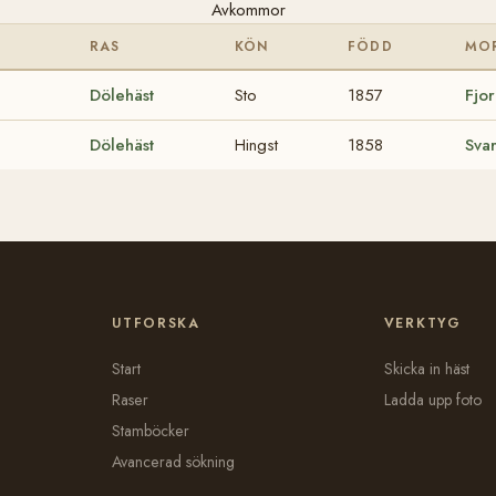
Avkommor
RAS
KÖN
FÖDD
MO
Dölehäst
Sto
1857
Fjor
Dölehäst
Hingst
1858
Svar
UTFORSKA
VERKTYG
Start
Skicka in häst
Raser
Ladda upp foto
Stamböcker
Avancerad sökning