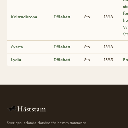
st
fö
Kolsrudbrona
Dölehäst
Sto
1893
ho
Sv
St
Svarta
Dölehäst
Sto
1893
Lydia
Dölehäst
Sto
1895
Fo
Häststam
Sveriges ledande databas för hästars stamtavlor