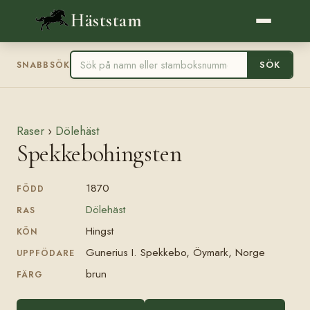
Häststam
SÖK
SNABBSÖK
Raser
›
Dölehäst
Spekkebohingsten
1870
FÖDD
Dölehäst
RAS
Hingst
KÖN
Gunerius I. Spekkebo, Öymark, Norge
UPPFÖDARE
brun
FÄRG