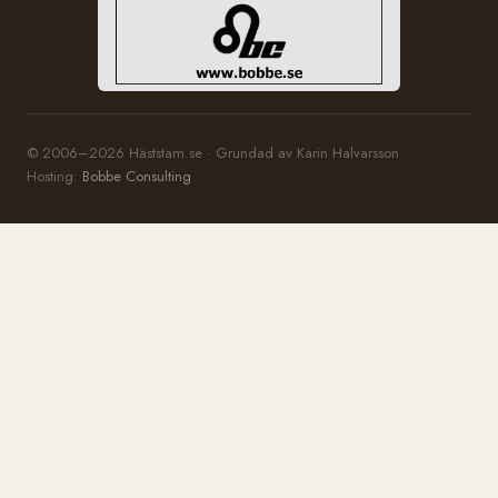
© 2006–2026 Häststam.se · Grundad av Karin Halvarsson
Hosting:
Bobbe Consulting