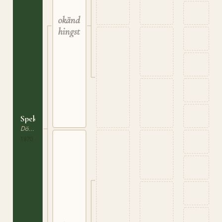
okänd
hingst
Spekkebohingsten
Dölehäst
1870