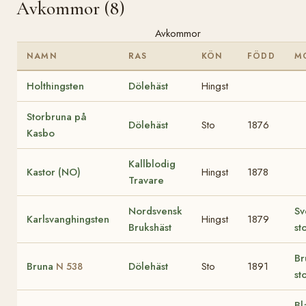
Avkommor (8)
Avkommor
NAMN
RAS
KÖN
FÖDD
M
Holthingsten
Dölehäst
Hingst
Storbruna på
Dölehäst
Sto
1876
Kasbo
Kallblodig
Kastor (NO)
Hingst
1878
Travare
Nordsvensk
Sv
Karlsvanghingsten
Hingst
1879
Brukshäst
st
Br
Bruna
Dölehäst
Sto
1891
N 538
st
Bl