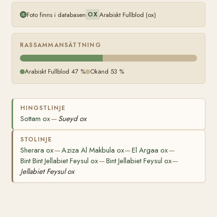
EGYPT
279
Foto finns i databasen
Arabiskt Fullblod (ox)
OX
RASSAMMANSÄTTNING
Arabiskt Fullblod 47 %
Okänd 53 %
HINGSTLINJE
Sottam ox
Sueyd ox
—
STOLINJE
Sherara ox
Aziza Al Makbula ox
El Argaa ox
—
—
—
Bint Bint Jellabiet Feysul ox
Bint Jellabiet Feysul ox
—
—
Jellabiet Feysul ox