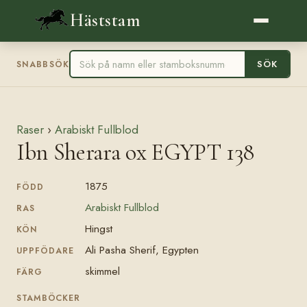
Häststam
SÖK
SNABBSÖK
Raser
›
Arabiskt Fullblod
Ibn Sherara ox EGYPT 138
1875
FÖDD
Arabiskt Fullblod
RAS
Hingst
KÖN
Ali Pasha Sherif, Egypten
UPPFÖDARE
skimmel
FÄRG
STAMBÖCKER