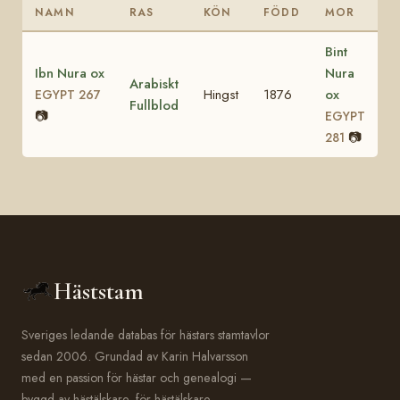
NAMN
RAS
KÖN
FÖDD
MOR
Bint
Ibn Nura ox
Nura
Arabiskt
Hingst
1876
ox
EGYPT 267
Fullblod
📷
EGYPT
📷
281
Häststam
Sveriges ledande databas för hästars stamtavlor
sedan 2006. Grundad av Karin Halvarsson
med en passion för hästar och genealogi —
byggd av hästälskare, för hästälskare.