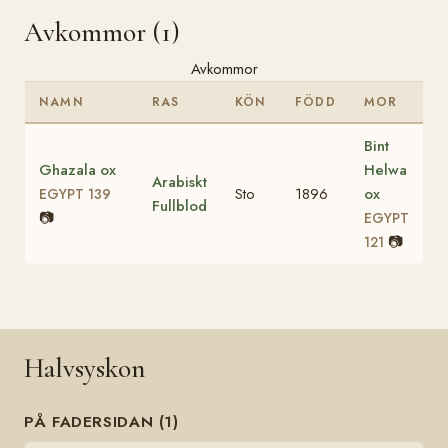
Avkommor (1)
Avkommor
NAMN
RAS
KÖN
FÖDD
MOR
Bint
Ghazala ox
Helwa
Arabiskt
Sto
1896
ox
EGYPT 139
Fullblod
📷
EGYPT
📷
121
Halvsyskon
PÅ FADERSIDAN (1)