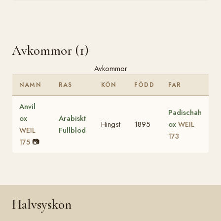
Avkommor (1)
Avkommor
NAMN
RAS
KÖN
FÖDD
FAR
Anvil
Padischah
ox
Arabiskt
Hingst
1895
ox
WEIL
Fullblod
WEIL
173
📷
175
Halvsyskon