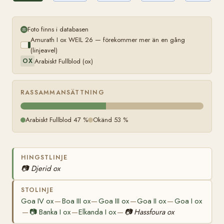
ox
WEIL
37
Foto finns i databasen
Amurath I ox WEIL 26 — förekommer mer än en gång
(linjeavel)
Arabiskt Fullblod (ox)
OX
RASSAMMANSÄTTNING
Arabiskt Fullblod 47 %
Okänd 53 %
HINGSTLINJE
📷
Djerid ox
STOLINJE
Goa IV ox
Boa III ox
Goa III ox
Goa II ox
Goa I ox
—
—
—
—
📷
Banka I ox
Elkanda I ox
📷
Hassfoura ox
—
—
—