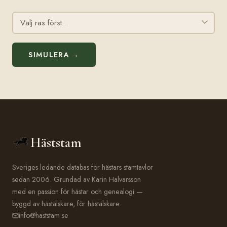
SIMULERA →
Häststam
Sveriges ledande databas för hästars stamtavlor
sedan 2006. Grundad av Karin Halvarsson
med en passion för hästar och genealogi —
byggd av hästälskare, för hästälskare.
info@haststam.se