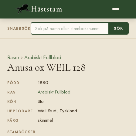
Häststam
SÖK
SNABBSÖK
Raser
›
Arabiskt Fullblod
Anusa ox WEIL 128
1880
FÖDD
Arabiskt Fullblod
RAS
Sto
KÖN
Weil Stud, Tyskland
UPPFÖDARE
skimmel
FÄRG
STAMBÖCKER