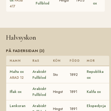
ox
Hingst
1903
PASB
Fullblod
ox
417
Halvsyskon
PÅ FADERSIDAN (3)
NAMN
RAS
KÖN
FÖDD
MOR
Malta ox
Arabiskt
Republika
Sto
1892
Fullblod
ox
ARAD 12
Arabiskt
Iflak ox
Hingst
1891
Kalifa ox
Fullblod
Lenkoran
Arabiskt
Ekspedycja
Hingst
1891