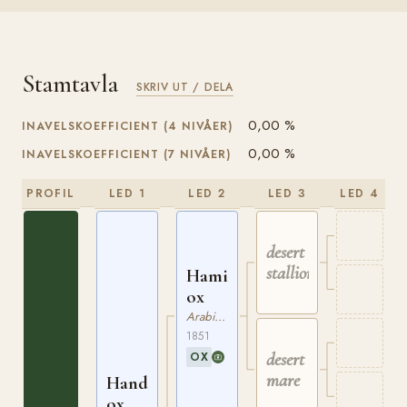
Stamtavla
SKRIV UT / DELA
0,00 %
INAVELSKOEFFICIENT (4 NIVÅER)
0,00 %
INAVELSKOEFFICIENT (7 NIVÅER)
PROFIL
LED 1
LED 2
LED 3
LED 4
desert
stallion
Hami
ox
Arabiskt Fullblod
1851
desert
OX
mare
Handzar
ox