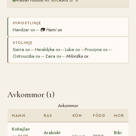
Arabiskt Fullblod 43 %
Okänd 57 %
HINGSTLINJE
Handzar ox
📷
Hami ox
—
STOLINJE
Sierra ox
Heraldyka ox
Luba ox
Pruszyna ox
—
—
—
—
Ostrouszka ox
Zaira ox
Milordka ox
—
—
Avkommor (1)
Avkommor
NAMN
RAS
KÖN
FÖDD
MOR
Kohejlan
Arabiskt
Bibi