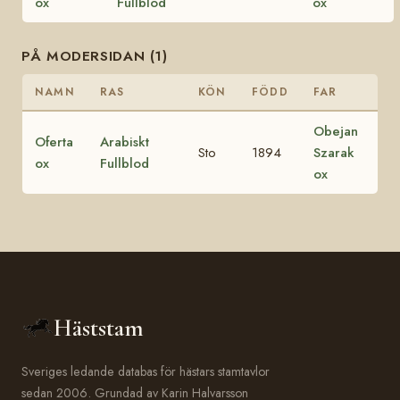
ox
Fullblod
ox
PÅ MODERSIDAN (1)
NAMN
RAS
KÖN
FÖDD
FAR
Obejan
Oferta
Arabiskt
Sto
1894
Szarak
ox
Fullblod
ox
Häststam
Sveriges ledande databas för hästars stamtavlor
sedan 2006. Grundad av Karin Halvarsson