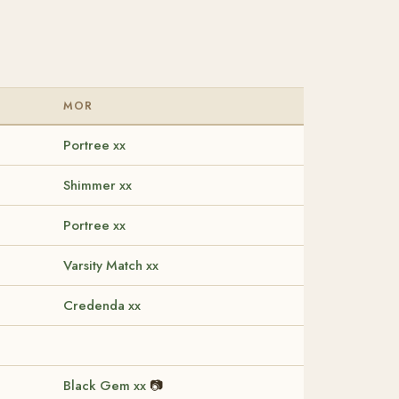
MOR
Portree xx
Shimmer xx
Portree xx
Varsity Match xx
Credenda xx
Black Gem xx
📷