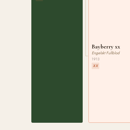
Bayberry xx
Engelskt Fullblod
1913
XX