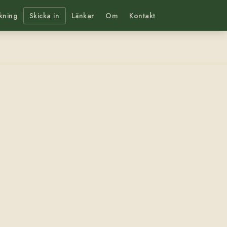
kning
Skicka in
Länkar
Om
Kontakt