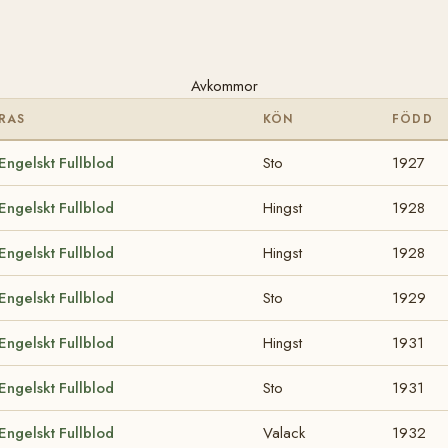
Avkommor
RAS
KÖN
FÖDD
Engelskt Fullblod
Sto
1927
Engelskt Fullblod
Hingst
1928
Engelskt Fullblod
Hingst
1928
Engelskt Fullblod
Sto
1929
Engelskt Fullblod
Hingst
1931
Engelskt Fullblod
Sto
1931
Engelskt Fullblod
Valack
1932