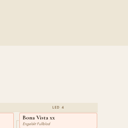
LED 4
Bona Vista xx
Engelskt Fullblod