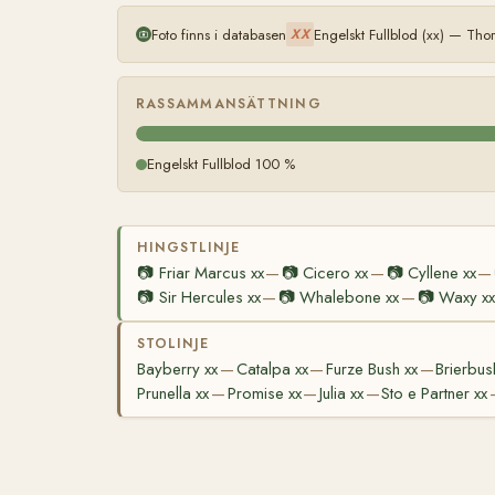
Foto finns i databasen
Engelskt Fullblod (xx) — Th
XX
RASSAMMANSÄTTNING
Engelskt Fullblod 100 %
HINGSTLINJE
📷
Friar Marcus xx
📷
Cicero xx
📷
Cyllene xx
—
—
—
📷
Sir Hercules xx
📷
Whalebone xx
📷
Waxy xx
—
—
STOLINJE
Bayberry xx
Catalpa xx
Furze Bush xx
Brierbus
—
—
—
Prunella xx
Promise xx
Julia xx
Sto e Partner xx
—
—
—