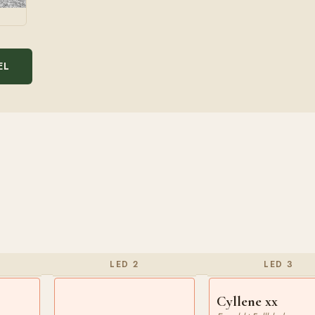
EL
LED 2
LED 3
Cyllene xx