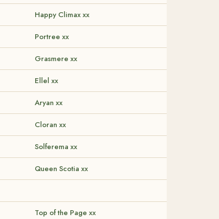
Happy Climax xx
Portree xx
Grasmere xx
Ellel xx
Aryan xx
Cloran xx
Solferema xx
Queen Scotia xx
Top of the Page xx