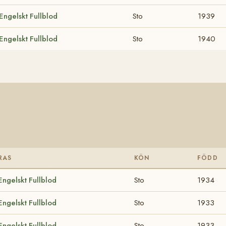
Engelskt Fullblod
Sto
1939
Engelskt Fullblod
Sto
1940
RAS
KÖN
FÖDD
Engelskt Fullblod
Sto
1934
Engelskt Fullblod
Sto
1933
Engelskt Fullblod
Sto
1933