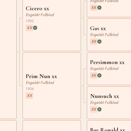
Engelskt Fullblod
Cicero xx
XX
Engelskt Fullblod
1902
Gas xx
XX
Engelskt Fullblod
XX
Persimmon xx
Engelskt Fullblod
Prim Nun xx
XX
Engelskt Fullblod
1906
Nunsuch xx
XX
Engelskt Fullblod
XX
Bay Ronald xx