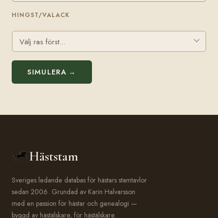
HINGST/VALACK
SIMULERA →
Häststam
Sveriges ledande databas för hästars stamtavlor
sedan 2006. Grundad av Karin Halvarsson
med en passion för hästar och genealogi —
byggd av hästälskare, för hästälskare.