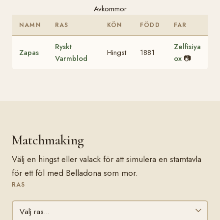
Avkommor
NAMN
RAS
KÖN
FÖDD
FAR
Ryskt
Zelfisiya
Zapas
Hingst
1881
Varmblod
ox
📷
Matchmaking
Välj en hingst eller valack för att simulera en stamtavla
för ett föl med Belladona som mor.
RAS