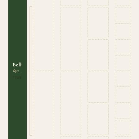
Belladona
Ryskt Varmblod
1868