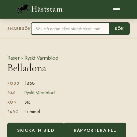
Häststam
SÖK
SNABBSÖK
Raser
›
Ryskt Varmblod
Belladona
1868
FÖDD
Ryskt Varmblod
RAS
Sto
KÖN
skimmel
FÄRG
SKICKA IN BILD
RAPPORTERA FEL