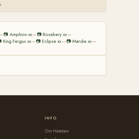
%
📷
Amphion xx
📷
Rosebery xx
—
—
—

King Fergus xx
📷
Eclipse xx
📷
Marske xx
—
—
—
INFO
Om Häststam