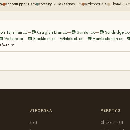
 %
Knabstrupper 10 %
Korsning / Ras saknas 3 %
Ardenner 3 %
Okänd 30 
on Talisman xx
📷
Craig an Eran xx
📷
Sunstar xx
📷
Sundridge xx
—
—
—
📷
Voltaire xx
📷
Blacklock xx
Whitelock xx
📷
Hambletonian xx

—
—
—
—
abian ox
UTFORSKA
VERKTYG
Start
Skicka in häst