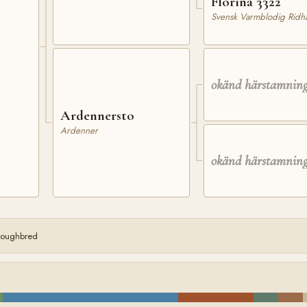
Florina 3322
Svensk Varmblodig Ridhä
okänd härstamnin
Ardennersto
Ardenner
okänd härstamnin
oroughbred