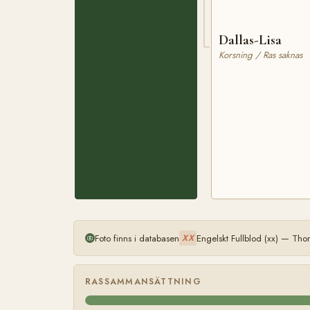
Dallas-Lisa
Korsning / Ras saknas
Foto finns i databasen
Engelskt Fullblod (xx) — Th
XX
RASSAMMANSÄTTNING