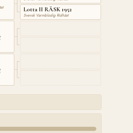
st
Lotta II RÄSK 1952
Svensk Varmblodig Ridhäst
g
g