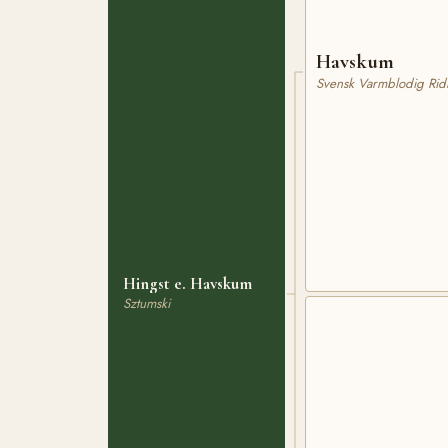
Havskum
Svensk Varmblodig Rid
Hingst e. Havskum
Sztumski