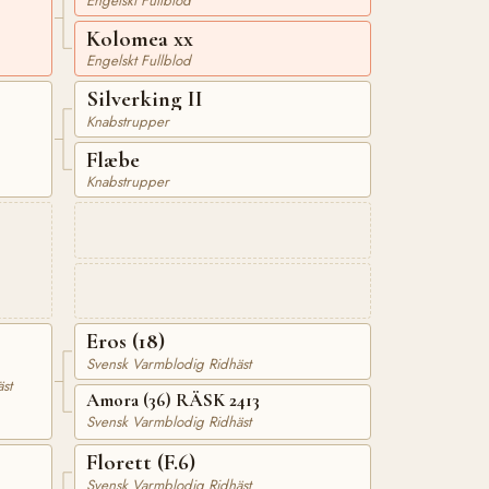
Engelskt Fullblod
Kolomea xx
Engelskt Fullblod
Silverking II
Knabstrupper
Flæbe
Knabstrupper
Eros (18)
Svensk Varmblodig Ridhäst
st
Amora (36) RÄSK 2413
Svensk Varmblodig Ridhäst
Florett (F.6)
Svensk Varmblodig Ridhäst