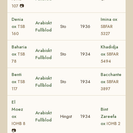
📷
107
Denia
Imina ox
Arabiskt
ox
Sto
1936
TSB
SBFAR
Fullblod
160
5327
Baharia
Khadidja
Arabiskt
ox
Sto
1934
ox
TSB
SBFAR
Fullblod
78
5494
Benti
Bacchante
Arabiskt
ox
Sto
1934
ox
TSB
SBFAR
Fullblod
117
3897
El
Moez
Bint
Arabiskt
ox
Hingst
1934
Zareefa
Fullblod
ox
IOHB 8
IOHB 2
📷