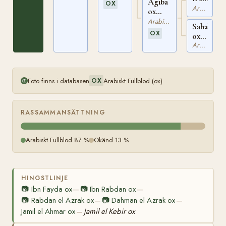
Agiba
OX
SBFAR
Arabiskt Fullblod
ox
3301
SBFAR
Arabiskt Fullblod
Sahabti
4224
OX
ox
SBFAR
Arabiskt Fullblod
3014
Foto finns i databasen
Arabiskt Fullblod (ox)
OX
RASSAMMANSÄTTNING
Arabiskt Fullblod 87 %
Okänd 13 %
HINGSTLINJE
📷
Ibn Fayda ox
📷
Ibn Rabdan ox
—
—
📷
Rabdan el Azrak ox
📷
Dahman el Azrak ox
—
—
Jamil el Ahmar ox
Jamil el Kebir ox
—