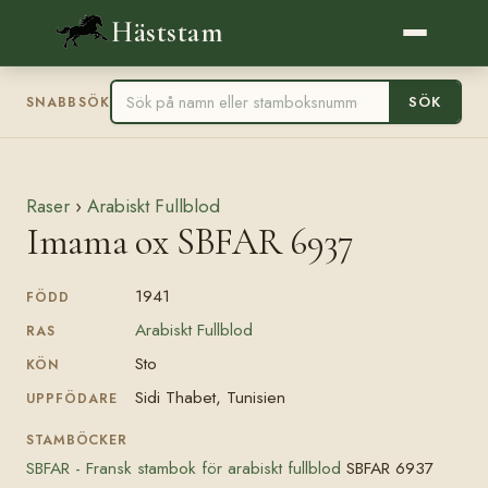
Häststam
SÖK
SNABBSÖK
Raser
›
Arabiskt Fullblod
Imama ox SBFAR 6937
1941
FÖDD
Arabiskt Fullblod
RAS
Sto
KÖN
Sidi Thabet, Tunisien
UPPFÖDARE
STAMBÖCKER
SBFAR - Fransk stambok för arabiskt fullblod
SBFAR 6937