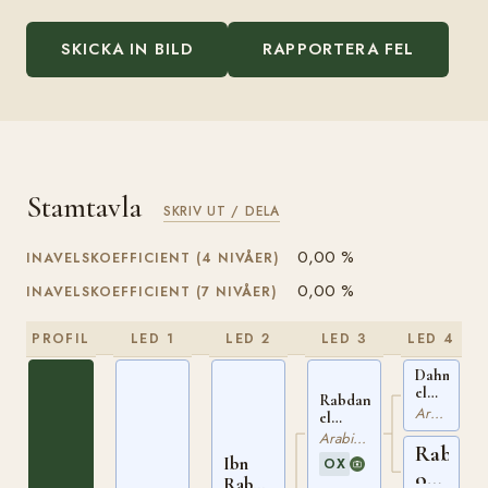
SKICKA IN BILD
RAPPORTERA FEL
Stamtavla
SKRIV UT / DELA
0,00 %
INAVELSKOEFFICIENT (4 NIVÅER)
0,00 %
INAVELSKOEFFICIENT (7 NIVÅER)
PROFIL
LED 1
LED 2
LED 3
LED 4
Dahman
el
Rabdan
Azrak
Arabiskt Fullblod
el
ox
Azrak
Arabiskt Fullblod
EGYPT
Rabda
ox
Ibn
69
OX
EGYPT
ox
Rabdan
8