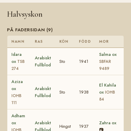
Halvsyskon
PÅ FADERSIDAN (9)
NAMN
RAS
KÖN
FÖDD
MOR
Idara
Salma ox
Arabiskt
ox
Sto
1941
TSB
SBFAR
Fullblod
274
9489
Aziza
El Kahila
ox
Arabiskt
Sto
1938
ox
IOHB
Fullblod
IOHB
84
111
Adham
ox
Arabiskt
Zahra ox
Hingst
1937
Fullblod
📷
IOHB