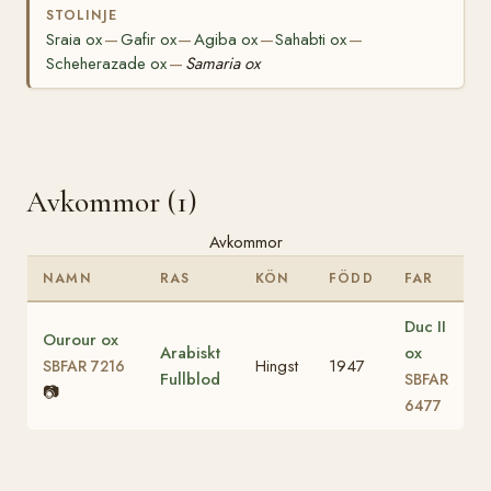
STOLINJE
Sraia ox
Gafir ox
Agiba ox
Sahabti ox
—
—
—
—
Scheherazade ox
Samaria ox
—
Avkommor (1)
Avkommor
NAMN
RAS
KÖN
FÖDD
FAR
Duc II
Ourour ox
Arabiskt
ox
Hingst
1947
SBFAR 7216
Fullblod
SBFAR
📷
6477