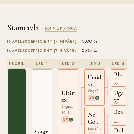
Stamtavla
SKRIV UT / DELA
0,00 %
INAVELSKOEFFICIENT (4 NIVÅER)
0,04 %
INAVELSKOEFFICIENT (7 NIVÅER)
PROFIL
LED 1
LED 2
LED 3
LED 4
Blandfo
Umidwar
xx
xx
Engelskt Fullblod
Engelskt Fullblod
Ultimate
Uganda
XX
xx
xx
Engelskt Fullblod
Engelskt Fullblod
Beaudel
1941
No
xx
XX
Go
Engelskt Fullblod
xx
Engelskt Fullblod
Dilly
Gagne