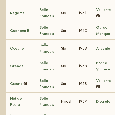
Selle
Vaillante
Regente
Sto
1961
Francais
📷
Selle
Garcon
Quenotte B
Sto
1960
Francais
Manque
Selle
Oceane
Sto
1958
Alicante
Francais
Selle
Bonne
Oreade
Sto
1958
Francais
Victoire
Selle
Vaillante
Ossuna
📷
Sto
1958
Francais
📷
Nid de
Selle
Hingst
1957
Discrete
Poule
Francais