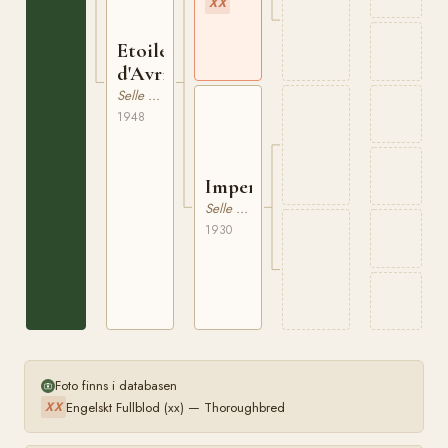
XX
Etoile
d'Avril
Selle Francais
1948
Imperieuse
Selle Francais
1930
Foto finns i databasen
Engelskt Fullblod (xx) — Thoroughbred
XX