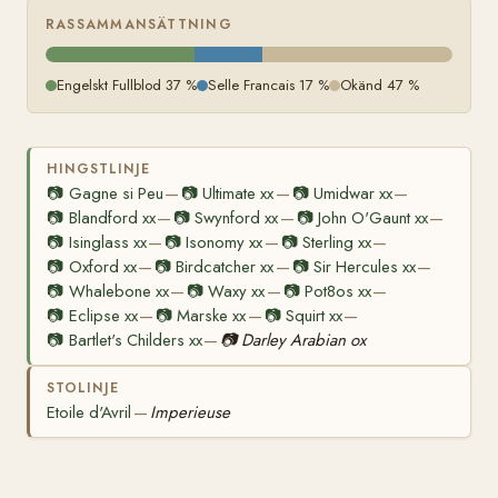
RASSAMMANSÄTTNING
Engelskt Fullblod 37 %
Selle Francais 17 %
Okänd 47 %
HINGSTLINJE
📷
Gagne si Peu
📷
Ultimate xx
📷
Umidwar xx
—
—
—
📷
Blandford xx
📷
Swynford xx
📷
John O'Gaunt xx
—
—
—
📷
Isinglass xx
📷
Isonomy xx
📷
Sterling xx
—
—
—
📷
Oxford xx
📷
Birdcatcher xx
📷
Sir Hercules xx
—
—
—
📷
Whalebone xx
📷
Waxy xx
📷
Pot8os xx
—
—
—
📷
Eclipse xx
📷
Marske xx
📷
Squirt xx
—
—
—
📷
Bartlet's Childers xx
📷
Darley Arabian ox
—
STOLINJE
Etoile d'Avril
Imperieuse
—