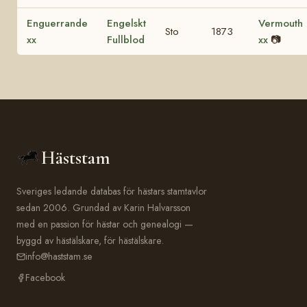
Enguerrande
Engelskt
Vermouth
Sto
1873
xx
Fullblod
xx
📷
Häststam
Sveriges ledande databas för hästars stamtavlor
sedan 2006. Grundad av Karin Halvarsson
med en passion för hästar och genealogi —
byggd av hästälskare, för hästälskare.
info@haststam.se
Facebook