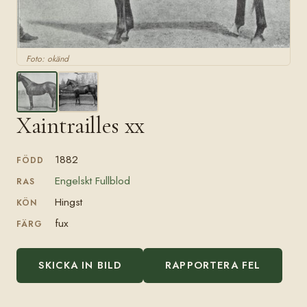
Foto: okänd
Xaintrailles xx
1882
FÖDD
Engelskt Fullblod
RAS
Hingst
KÖN
fux
FÄRG
SKICKA IN BILD
RAPPORTERA FEL