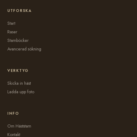
UTFORSKA
Start
Raser
Stamböcker
Avancerad sökning
VERKTYG
Skicka in häst
Ladda upp foto
INFO
Om Häststam
Kontakt