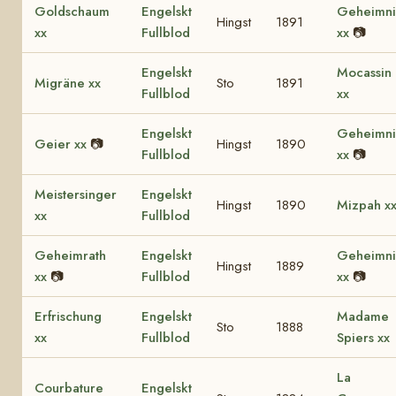
Goldschaum
Engelskt
Geheimni
Hingst
1891
xx
Fullblod
xx
📷
Engelskt
Mocassin
Migräne xx
Sto
1891
Fullblod
xx
Engelskt
Geheimni
Geier xx
📷
Hingst
1890
Fullblod
xx
📷
Meistersinger
Engelskt
Hingst
1890
Mizpah x
xx
Fullblod
Geheimrath
Engelskt
Geheimni
Hingst
1889
xx
📷
Fullblod
xx
📷
Erfrischung
Engelskt
Madame
Sto
1888
xx
Fullblod
Spiers xx
La
Courbature
Engelskt