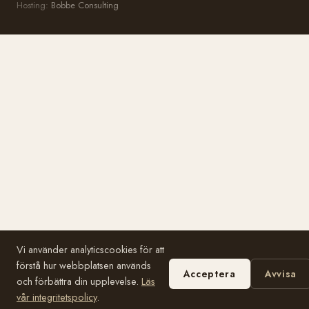
Hosting:
Bobbe Consulting
Vi använder analyticscookies för att
förstå hur webbplatsen används
Acceptera
Avvisa
och förbättra din upplevelse.
Läs
vår integritetspolicy
.