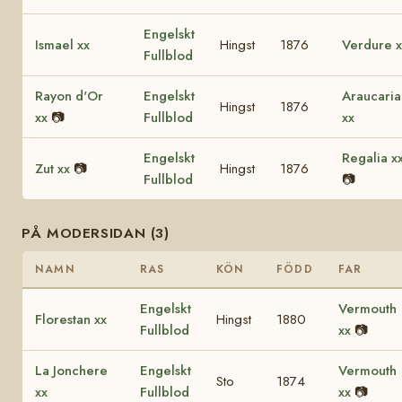
Engelskt
Ismael xx
Hingst
1876
Verdure x
Fullblod
Rayon d'Or
Engelskt
Araucaria
Hingst
1876
xx
📷
Fullblod
xx
Engelskt
Regalia x
Zut xx
📷
Hingst
1876
Fullblod
📷
PÅ MODERSIDAN (3)
NAMN
RAS
KÖN
FÖDD
FAR
Engelskt
Vermouth
Florestan xx
Hingst
1880
Fullblod
xx
📷
La Jonchere
Engelskt
Vermouth
Sto
1874
xx
Fullblod
xx
📷