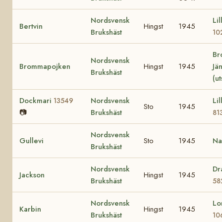
Nordsvensk
Lil
Bertvin
Hingst
1945
Brukshäst
10
Br
Nordsvensk
Brommapojken
Hingst
1945
Jä
Brukshäst
(u
Dockmari
Nordsvensk
Li
13549
Sto
1945
📷
Brukshäst
81
Nordsvensk
Gullevi
Sto
1945
Na
Brukshäst
Nordsvensk
Dr
Jackson
Hingst
1945
Brukshäst
58
Nordsvensk
Lo
Karbin
Hingst
1945
Brukshäst
10