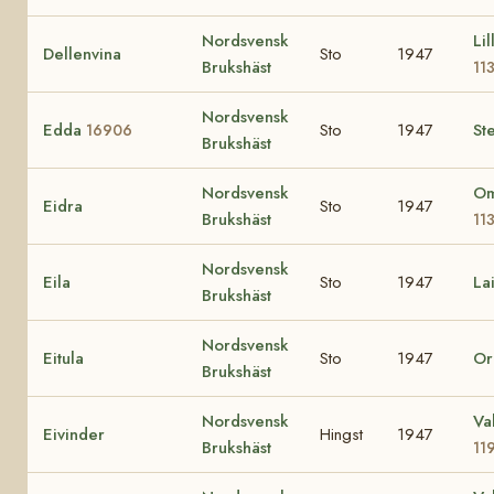
Nordsvensk
Lil
Dellenvina
Sto
1947
Brukshäst
11
Nordsvensk
Edda
Sto
1947
Ste
16906
Brukshäst
Nordsvensk
Om
Eidra
Sto
1947
Brukshäst
11
Nordsvensk
Eila
Sto
1947
La
Brukshäst
Nordsvensk
Eitula
Sto
1947
Or
Brukshäst
Nordsvensk
Va
Eivinder
Hingst
1947
Brukshäst
11