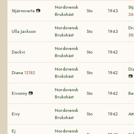
Nordsvensk
St
Stjärnsvarta
📷
Sto
1943
Brukshäst
36
Nordsvensk
Dr
Ulla Jackson
Sto
1943
Brukshäst
58
Nordsvensk
Dackvi
Sto
1942
Brukshäst
Nordsvensk
Di
Diana
Sto
1942
12182
Brukshäst
📷
Nordsvensk
Eivonny
📷
Sto
1942
Be
Brukshäst
Nordsvensk
Eivy
Sto
1942
At
Brukshäst
Ej
Nordsvensk