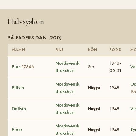
Halvsyskon
PÅ FADERSIDAN (200)
NAMN
RAS
KÖN
FÖDD
M
Nordsvensk
1948-
Eian
Sto
V
17346
Brukshäst
05-31
Nordsvensk
Od
Billvin
Hingst
1948
Brukshäst
10
Nordsvensk
Dellvin
Hingst
1948
Vi
Brukshäst
Nordsvensk
Einar
Hingst
1948
Tyr
Brukshäst