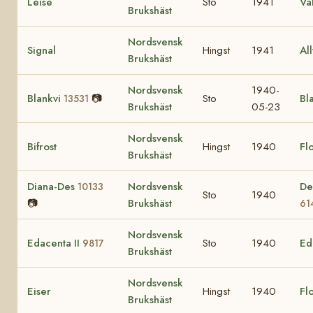
Leise
Sto
1941
Va
Brukshäst
Nordsvensk
Signal
Hingst
1941
All
Brukshäst
Nordsvensk
1940-
Blankvi
📷
Sto
Bl
13531
Brukshäst
05-23
Nordsvensk
Bifrost
Hingst
1940
Fl
Brukshäst
Diana-Des
Nordsvensk
De
10133
Sto
1940
📷
Brukshäst
61
Nordsvensk
Edacenta II
Sto
1940
Ed
9817
Brukshäst
Nordsvensk
Eiser
Hingst
1940
Fl
Brukshäst