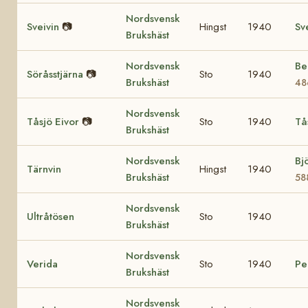
Nordsvensk
Sveivin
📷
Hingst
1940
Sv
Brukshäst
Nordsvensk
Be
Söråsstjärna
📷
Sto
1940
Brukshäst
48
Nordsvensk
Tåsjö Eivor
📷
Sto
1940
Tå
Brukshäst
Nordsvensk
Bj
Tärnvin
Hingst
1940
Brukshäst
58
Nordsvensk
Ultråtösen
Sto
1940
Brukshäst
Nordsvensk
Verida
Sto
1940
Pe
Brukshäst
Nordsvensk