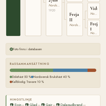
2768
2214
Nordsvensk Brukshäst
Vidar
1920
Freja
Nordsvensk Brukshäst
II
Freja
Nordsvensk Brukshäst
I
Nordsvensk Brukshäst
Foto finns i databasen
RASSAMMANSÄTTNING
Dölehäst 50 %
Nordsvensk Brukshäst 40 %
Kallblodig Travare 10 %
HINGSTLINJE
📷
Eivin
📷
Glad
📷
Geir
📷
Dalegudbrand
—
—
—
—