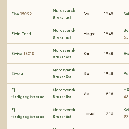
Nordsvensk
Eisa
Sto
1948
Sa
15092
Brukshäst
Nordsvensk
Be
Eivin Tord
Hingst
1948
Brukshäst
65
Nordsvensk
Eiviva
Sto
1948
Ev
18318
Brukshäst
Nordsvensk
Eivola
Sto
1948
Pe
Brukshäst
Ej
Nordsvensk
Hä
Sto
1948
färdigregistrerad
Brukshäst
43
Ej
Nordsvensk
Kv
Hingst
1948
färdigregistrerad
Brukshäst
97