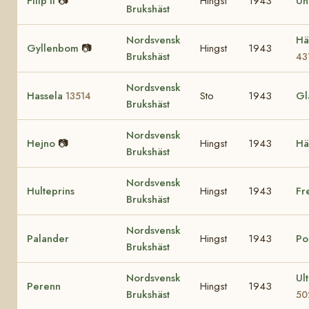
Filip II
📷
Hingst
1943
Un
Brukshäst
Nordsvensk
Hä
Gyllenbom
📷
Hingst
1943
Brukshäst
43
Nordsvensk
Hassela
Sto
1943
Gl
13514
Brukshäst
Nordsvensk
Hejno
📷
Hingst
1943
Hä
Brukshäst
Nordsvensk
Hulteprins
Hingst
1943
Fr
Brukshäst
Nordsvensk
Palander
Hingst
1943
Po
Brukshäst
Nordsvensk
Ul
Perenn
Hingst
1943
Brukshäst
50