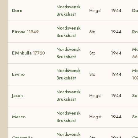
Nordsvensk
Dore
Hingst
1944
Do
Brukshäst
Nordsvensk
Eirona
Sto
1944
Ro
11949
Brukshäst
Nordsvensk
Mo
Eivinkulla
Sto
1944
17720
Brukshäst
66
Nordsvensk
Mo
Eivmo
Sto
1944
Brukshäst
10
Nordsvensk
Jason
Hingst
1944
So
Brukshäst
Nordsvensk
Marco
Hingst
1944
Sol
Brukshäst
Nordsvensk
Omermön
Sto
1944
Om