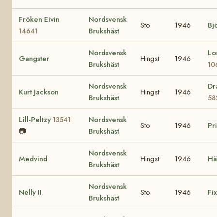
Fröken Eivin
Nordsvensk
Sto
1946
Bj
Brukshäst
14641
Nordsvensk
Lo
Gangster
Hingst
1946
Brukshäst
10
Nordsvensk
Dr
Kurt Jackson
Hingst
1946
Brukshäst
58
Lill-Peltzy
Nordsvensk
13541
Sto
1946
Pr
📷
Brukshäst
Nordsvensk
Medvind
Hingst
1946
Hä
Brukshäst
Nordsvensk
Nelly II
Sto
1946
Fi
Brukshäst