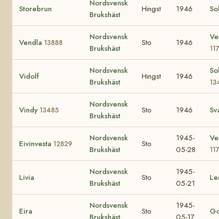
Nordsvensk
Storebrun
Hingst
1946
So
Brukshäst
Nordsvensk
Ve
Vendla
Sto
1946
13888
Brukshäst
11
Nordsvensk
So
Vidolf
Hingst
1946
Brukshäst
13
Nordsvensk
Vindy
Sto
1946
Sv
13485
Brukshäst
Nordsvensk
1945-
Ve
Eivinvesta
Sto
12829
Brukshäst
05-28
11
Nordsvensk
1945-
Livia
Sto
Le
Brukshäst
05-21
Nordsvensk
1945-
Eira
Sto
Go
Brukshäst
05-17