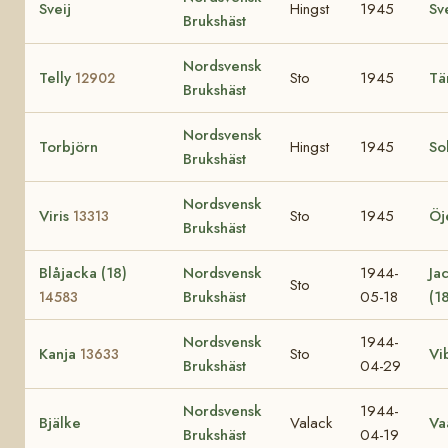
Sveij
Hingst
1945
Sv
Brukshäst
Nordsvensk
Telly
Sto
1945
Tä
12902
Brukshäst
Nordsvensk
Torbjörn
Hingst
1945
Sol
Brukshäst
Nordsvensk
Viris
Sto
1945
Öj
13313
Brukshäst
Blåjacka (18)
Nordsvensk
1944-
Ja
Sto
Brukshäst
05-18
(1
14583
Nordsvensk
1944-
Kanja
Sto
Vi
13633
Brukshäst
04-29
Nordsvensk
1944-
Bjälke
Valack
Va
Brukshäst
04-19