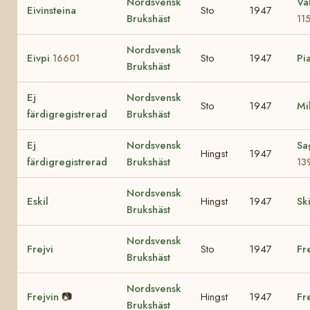
Nordsvensk
Va
Eivinsteina
Sto
1947
Brukshäst
11
Nordsvensk
Eivpi
Sto
1947
Pi
16601
Brukshäst
Ej
Nordsvensk
Sto
1947
Mi
färdigregistrerad
Brukshäst
Ej
Nordsvensk
Sa
Hingst
1947
färdigregistrerad
Brukshäst
13
Nordsvensk
Eskil
Hingst
1947
Sk
Brukshäst
Nordsvensk
Frejvi
Sto
1947
Fr
Brukshäst
Nordsvensk
Frejvin
📷
Hingst
1947
Fr
Brukshäst