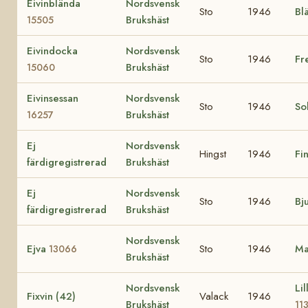
Eivinblända
Nordsvensk
Sto
1946
Bl
Brukshäst
15505
Eivindocka
Nordsvensk
Sto
1946
Fr
Brukshäst
15060
Eivinsessan
Nordsvensk
Sto
1946
So
Brukshäst
16257
Ej
Nordsvensk
Hingst
1946
Fi
färdigregistrerad
Brukshäst
Ej
Nordsvensk
Sto
1946
Bj
färdigregistrerad
Brukshäst
Nordsvensk
Ejva
Sto
1946
Ma
13066
Brukshäst
Nordsvensk
Lil
Fixvin (42)
Valack
1946
Brukshäst
11