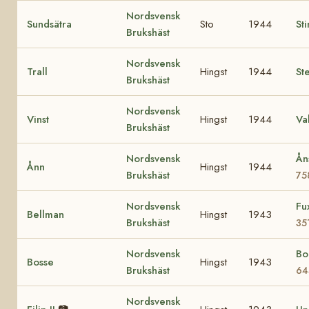
Nordsvensk
Sundsätra
Sto
1944
St
Brukshäst
Nordsvensk
Trall
Hingst
1944
St
Brukshäst
Nordsvensk
Vinst
Hingst
1944
Va
Brukshäst
Nordsvensk
Ån
Ånn
Hingst
1944
Brukshäst
75
Nordsvensk
Fu
Bellman
Hingst
1943
Brukshäst
35
Nordsvensk
Bo
Bosse
Hingst
1943
Brukshäst
64
Nordsvensk