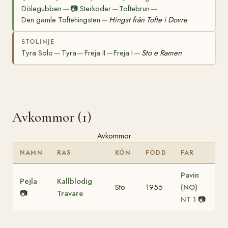
Dölegubben
📷
Sterkoder
Toftebrun
—
—
—
Den gamle Toftehingsten
Hingst från Tofte i Dovre
—
STOLINJE
Tyra Solo
Tyra
Freja II
Freja I
Sto e Ramen
—
—
—
—
Avkommor (1)
Avkommor
NAMN
RAS
KÖN
FÖDD
FAR
Pavin
Pejla
Kallblodig
Sto
1955
(NO)
📷
Travare
📷
NT 1