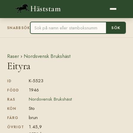
Häststam
SÖK
SNABBSÖK
Raser
›
Nordsvensk Brukshäst
Eityra
K-5523
ID
1946
FÖDD
Nordsvensk Brukshäst
RAS
Sto
KÖN
brun
FÄRG
1.45,9
ÖVRIGT