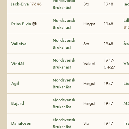
Nordsvensk
Jack-Eiva
Sto
1948
Ja
17648
Brukshäst
Nordsvensk
Li
Prins Eivin
📷
Hingst
1948
Brukshäst
81
Nordsvensk
Valleiva
Sto
1948
Ås
Brukshäst
Nordsvensk
1947-
Vindål
Valack
Vå
Brukshäst
04-27
Nordsvensk
Agil
Hingst
1947
Li
Brukshäst
Nordsvensk
Bajard
Hingst
1947
M
Brukshäst
Nordsvensk
Danatösen
Sto
1947
Tr
Brukshäst