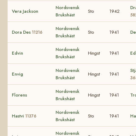
Nordsvensk
Dr
Vera Jackson
Sto
1942
Brukshäst
58
Nordsvensk
Dora Des
Sto
1941
De
11216
Brukshäst
Nordsvensk
Edvin
Hingst
1941
Ed
Brukshäst
Nordsvensk
St
Envig
Hingst
1941
Brukshäst
36
Nordsvensk
Florens
Hingst
1941
Tr
Brukshäst
Nordsvensk
Hastvi
Sto
1941
Ha
11376
Brukshäst
Nordsvensk