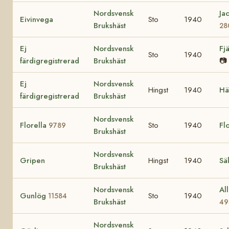
Nordsvensk
Ja
Eivinvega
Sto
1940
Brukshäst
28
Ej
Nordsvensk
Fj
Sto
1940
färdigregistrerad
Brukshäst
📷
Ej
Nordsvensk
Hingst
1940
Hä
färdigregistrerad
Brukshäst
Nordsvensk
Florella
Sto
1940
Fl
9789
Brukshäst
Nordsvensk
Gripen
Hingst
1940
Sä
Brukshäst
Nordsvensk
Al
Gunlög
Sto
1940
11584
Brukshäst
49
Nordsvensk