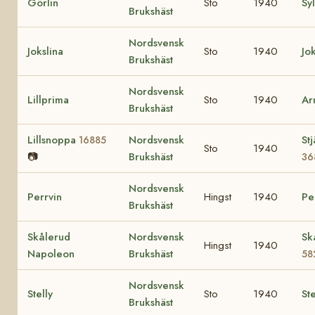
Görlin
Sto
1940
Sy
Brukshäst
Nordsvensk
Jokslina
Sto
1940
Jo
Brukshäst
Nordsvensk
Lillprima
Sto
1940
Ar
Brukshäst
Lillsnoppa
Nordsvensk
St
16885
Sto
1940
📷
Brukshäst
36
Nordsvensk
Perrvin
Hingst
1940
Pe
Brukshäst
Skålerud
Nordsvensk
Sk
Hingst
1940
Napoleon
Brukshäst
58
Nordsvensk
Stelly
Sto
1940
Ste
Brukshäst