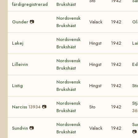
Sto
1942
Sä
färdigregistrerad
Brukshäst
Nordsvensk
Gunder
📷
Valack
1942
Gl
Brukshäst
Nordsvensk
Lakej
Hingst
1942
La
Brukshäst
Nordsvensk
Lilleivin
Hingst
1942
Ed
Brukshäst
Nordsvensk
Listig
Hingst
1942
St
Brukshäst
Nordsvensk
St
Narciss
📷
Sto
1942
13934
Brukshäst
36
Nordsvensk
Su
Sundvin
📷
Valack
1942
Brukshäst
📷