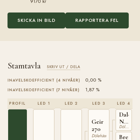
9170 kr
SKICKA IN BILD
RAPPORTERA FEL
Stamtavla
SKRIV UT / DELA
0,00 %
INAVELSKOEFFICIENT (4 NIVÅER)
1,87 %
INAVELSKOEFFICIENT (7 NIVÅER)
PROFIL
LED 1
LED 2
LED 3
LED 4
Dalegu
N
Geir
Dölehäst
446
270
Dölehäst
Breida