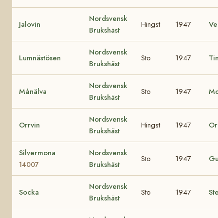
Nordsvensk
Jalovin
Hingst
1947
V
Brukshäst
Nordsvensk
Lumnästösen
Sto
1947
Ti
Brukshäst
Nordsvensk
Månälva
Sto
1947
Mo
Brukshäst
Nordsvensk
Orrvin
Hingst
1947
Or
Brukshäst
Silvermona
Nordsvensk
Sto
1947
Gu
Brukshäst
14007
Nordsvensk
Socka
Sto
1947
St
Brukshäst