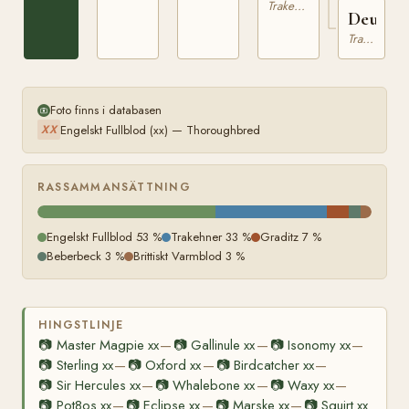
Trakehner
Deutsc
Trakehner
Foto finns i databasen
Engelskt Fullblod (xx) — Thoroughbred
XX
RASSAMMANSÄTTNING
Engelskt Fullblod 53 %
Trakehner 33 %
Graditz 7 %
Beberbeck 3 %
Brittiskt Varmblod 3 %
HINGSTLINJE
📷
Master Magpie xx
📷
Gallinule xx
📷
Isonomy xx
—
—
—
📷
Sterling xx
📷
Oxford xx
📷
Birdcatcher xx
—
—
—
📷
Sir Hercules xx
📷
Whalebone xx
📷
Waxy xx
—
—
—
📷
Pot8os xx
📷
Eclipse xx
📷
Marske xx
📷
Squirt xx
—
—
—