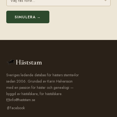
SIMULERA →
Häststam
Sveriges ledande databas för hästars stamtavlor
sedan 2006. Grundad av Karin Halvarsson
med en passion för hästar och genealogi —
byggd av hästälskare, för hästälskare.
info@haststam.se
Facebook