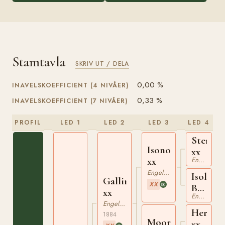
Stamtavla
SKRIV UT / DELA
0,00 %
INAVELSKOEFFICIENT (4 NIVÅER)
0,33 %
INAVELSKOEFFICIENT (7 NIVÅER)
PROFIL
LED 1
LED 2
LED 3
LED 4
Sterlin
Isonomy
xx
Engelskt Fullblod
xx
Engelskt Fullblod
Isola
Gallinule
XX
Bella
xx
Engelskt Fullblod
xx
Engelskt Fullblod
Hermit
1884
Moorhen
xx