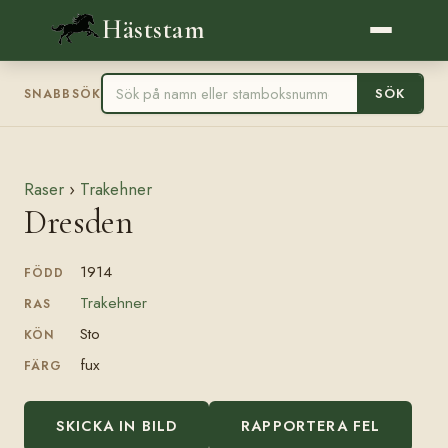
Häststam
SÖK
SNABBSÖK
Raser
›
Trakehner
Dresden
1914
FÖDD
Trakehner
RAS
Sto
KÖN
fux
FÄRG
SKICKA IN BILD
RAPPORTERA FEL