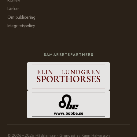
Länkar
Om publicering
Integritetspolicy
SAMARBETSPARTNERS
© 2006–2026 Häststam.se · Grundad av Karin Halvarsson