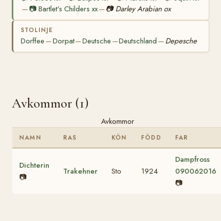
📷
Bartlet's Childers xx
📷
Darley Arabian ox
—
—
STOLINJE
Dorffee
Dorpat
Deutsche
Deutschland
Depesche
—
—
—
—
Avkommor (1)
Avkommor
NAMN
RAS
KÖN
FÖDD
FAR
Dampfross
Dichterin
Trakehner
Sto
1924
090062016
📷
📷