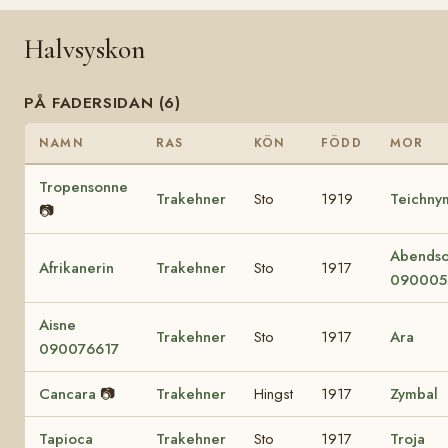
Halvsyskon
PÅ FADERSIDAN (6)
NAMN
RAS
KÖN
FÖDD
MOR
Tropensonne
Trakehner
Sto
1919
Teichny
📷
Abends
Afrikanerin
Trakehner
Sto
1917
090005
Aisne
Trakehner
Sto
1917
Ara
090076617
Cancara
📷
Trakehner
Hingst
1917
Zymbal
Tapioca
Trakehner
Sto
1917
Troja