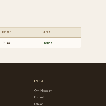
FÖDD
MOR
1830
Douse
INFO
Om Häststam
Kontakt
Länkar