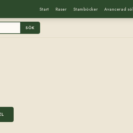
Start
Raser
Stamböcker
Avancerad sö
SÖK
EL