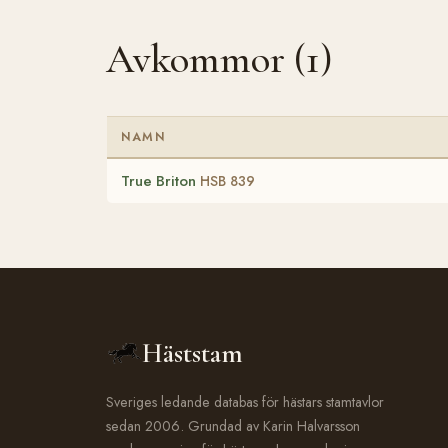
Avkommor (1)
NAMN
True Briton
HSB 839
Häststam
Sveriges ledande databas för hästars stamtavlor
sedan 2006. Grundad av Karin Halvarsson