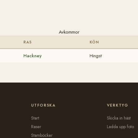
Avkommor
RAS
KÖN
Hackney
Hingst
UTFORSKA
VERKTYG
Start
Skicka in häst
Raser
Ladda upp foto
Stamböcker