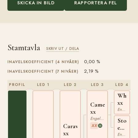
SKICKA IN BILD
RAPPORTERA FEL
Stamtavla
SKRIV UT / DELA
0,00 %
INAVELSKOEFFICIENT (4 NIVÅER)
2,19 %
INAVELSKOEFFICIENT (7 NIVÅER)
PROFIL
LED 1
LED 2
LED 3
LED 4
Whaleb
xx
Camel
Engelskt Fullblod
xx
Engelskt Fullblod
Sto
Caravan
XX
e
xx
Selim
Engelskt Fullblod