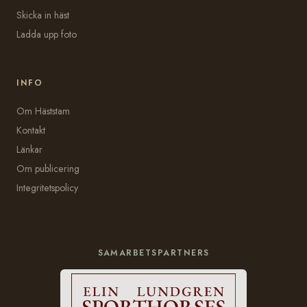
Skicka in häst
Ladda upp foto
INFO
Om Häststam
Kontakt
Länkar
Om publicering
Integritetspolicy
SAMARBETSPARTNERS