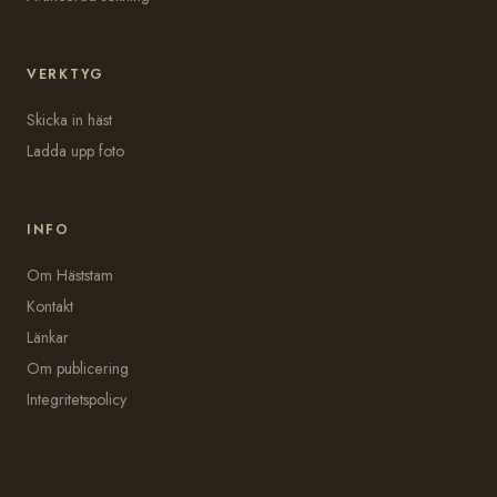
VERKTYG
Skicka in häst
Ladda upp foto
INFO
Om Häststam
Kontakt
Länkar
Om publicering
Integritetspolicy