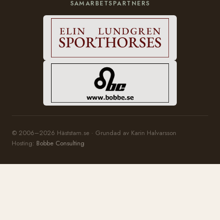
SAMARBETSPARTNERS
© 2006–2026 Häststam.se · Grundad av Karin Halvarsson
Hosting:
Bobbe Consulting