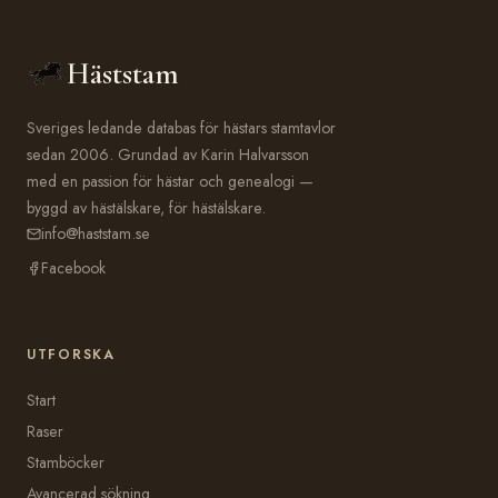
Häststam
Sveriges ledande databas för hästars stamtavlor
sedan 2006. Grundad av Karin Halvarsson
med en passion för hästar och genealogi —
byggd av hästälskare, för hästälskare.
info@haststam.se
Facebook
UTFORSKA
Start
Raser
Stamböcker
Avancerad sökning