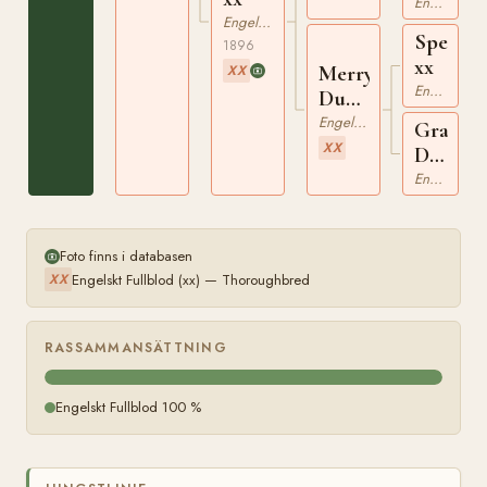
xx
Engelskt Fullblod
Engelskt Fullblod
Specul
1896
xx
Merry
XX
Engelskt Fullblod
Duchess
xx
Engelskt Fullblod
Grand
XX
Duches
xx
Engelskt Fullblod
Foto finns i databasen
Engelskt Fullblod (xx) — Thoroughbred
XX
RASSAMMANSÄTTNING
Engelskt Fullblod 100 %