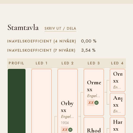
Stamtavla
SKRIV UT / DELA
0,00 %
INAVELSKOEFFICIENT (4 NIVÅER)
3,54 %
INAVELSKOEFFICIENT (7 NIVÅER)
PROFIL
LED 1
LED 2
LED 3
LED 4
Ormon
xx
Orme
Engelskt Fullblod
xx
Engelskt Fullblod
Angelic
Orby
XX
xx
xx
Engelskt Fullblod
Engelskt Fullblod
Hanove
1904
xx
Rhoda
XX