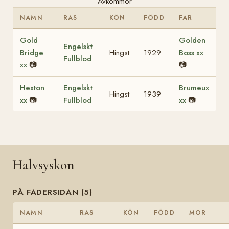
Avkommor
NAMN
RAS
KÖN
FÖDD
FAR
Gold
Golden
Engelskt
Bridge
Hingst
1929
Boss xx
Fullblod
xx
📷
📷
Hexton
Engelskt
Brumeux
Hingst
1939
xx
📷
Fullblod
xx
📷
Halvsyskon
PÅ FADERSIDAN (5)
NAMN
RAS
KÖN
FÖDD
MOR