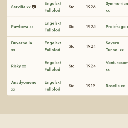
Engelskt
Symmetrian
Servilia xx
📷
Sto
1926
Fullblod
xx
Engelskt
Pawlowa xx
Sto
1925
Preisfrage 
Fullblod
Duvernella
Engelskt
Severn
Sto
1924
xx
Fullblod
Tunnel xx
Engelskt
Ventureso
Risky xx
Sto
1924
Fullblod
xx
Anadyomene
Engelskt
Sto
1919
Rosella xx
xx
Fullblod