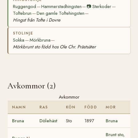
Ruggengod
Hammerstadhingsten
📷
Sterkoder
—
—
—
Toftebrun
Den gamle Toftehingsten
—
—
Hingst från Tofte i Dovre
STOLINJE
Sokka
Mörkbruna
—
—
Mörkbrunt sto född hos Ole Chr. Prästsäter
Avkommor (2)
Avkommor
NAMN
RAS
KÖN
FÖDD
MOR
Bruna
Dölehäst
Sto
1897
Bruna
Brunt sto,