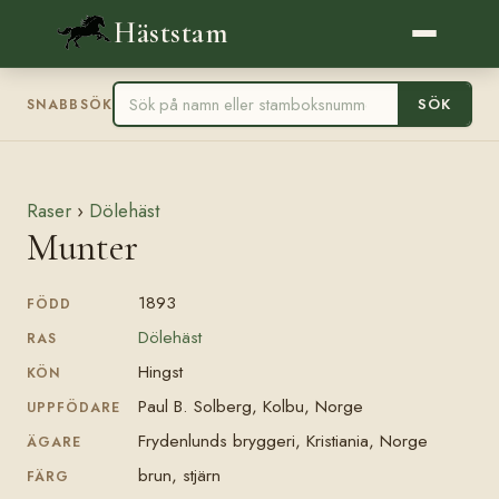
Häststam
SÖK
SNABBSÖK
Raser
›
Dölehäst
Munter
1893
FÖDD
Dölehäst
RAS
Hingst
KÖN
Paul B. Solberg, Kolbu, Norge
UPPFÖDARE
Frydenlunds bryggeri, Kristiania, Norge
ÄGARE
brun, stjärn
FÄRG