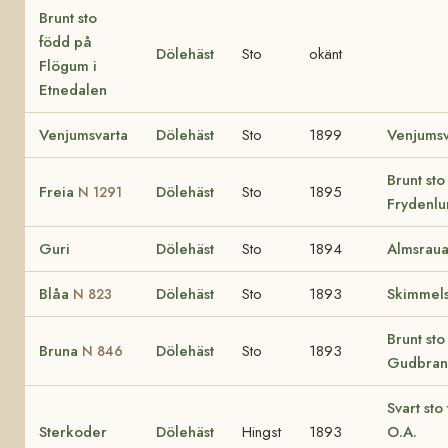
Brunt sto
född på
Dölehäst
Sto
okänt
Flögum i
Etnedalen
Venjumsvarta
Dölehäst
Sto
1899
Venjumsv
Brunt sto
Freia
Dölehäst
Sto
1895
N 1291
Frydenlu
Guri
Dölehäst
Sto
1894
Almsrau
Blåa
Dölehäst
Sto
1893
Skimmels
N 823
Brunt sto
Bruna
Dölehäst
Sto
1893
N 846
Gudbran
Svart sto 
Sterkoder
Dölehäst
Hingst
1893
O.A.