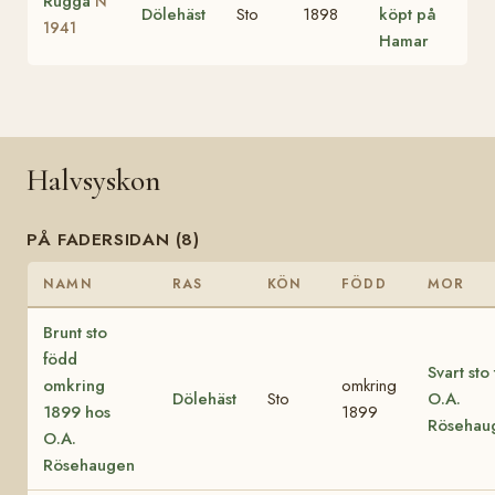
Rugga
N
Dölehäst
Sto
1898
köpt på
1941
Hamar
Halvsyskon
PÅ FADERSIDAN (8)
NAMN
RAS
KÖN
FÖDD
MOR
Brunt sto
född
Svart sto 
omkring
omkring
Dölehäst
Sto
O.A.
1899 hos
1899
Rösehau
O.A.
Rösehaugen