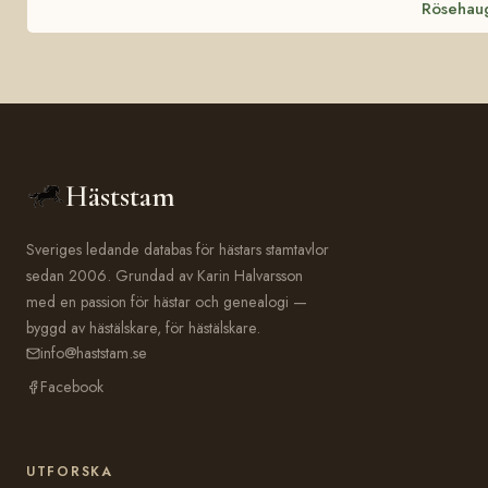
Rösehau
Häststam
Sveriges ledande databas för hästars stamtavlor
sedan 2006. Grundad av Karin Halvarsson
med en passion för hästar och genealogi —
byggd av hästälskare, för hästälskare.
info@haststam.se
Facebook
UTFORSKA