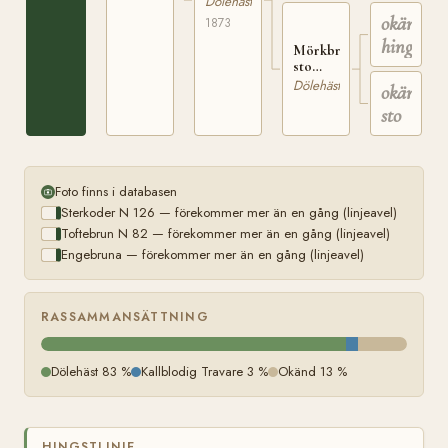
Dölehäst
Gausdal
Hov
okänd
1873
i N.
hingst
Fron
Mörkbrunt
sto
född
Dölehäst
okänt
hos Ole
sto
Chr.
Prästsäter
Foto finns i databasen
Sterkoder N 126 — förekommer mer än en gång (linjeavel)
Toftebrun N 82 — förekommer mer än en gång (linjeavel)
Engebruna — förekommer mer än en gång (linjeavel)
RASSAMMANSÄTTNING
Dölehäst 83 %
Kallblodig Travare 3 %
Okänd 13 %
HINGSTLINJE