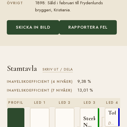
1898: Såld i februari till Frydenlunds
ÖVRIGT
bryggeri, Kristiania.
SKICKA IN BILD
RAPPORTERA FEL
Stamtavla
SKRIV UT / DELA
9,38 %
INAVELSKOEFFICIENT (4 NIVÅER)
13,01 %
INAVELSKOEFFICIENT (7 NIVÅER)
PROFIL
LED 1
LED 2
LED 3
LED 4
Toftebr
Sterkoder
N
Dölehäst
N
82