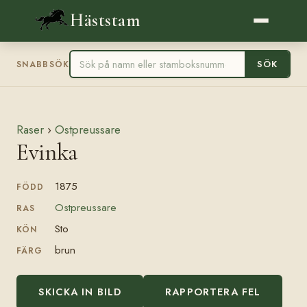
Häststam
SÖK
SNABBSÖK
Raser
›
Ostpreussare
Evinka
1875
FÖDD
Ostpreussare
RAS
Sto
KÖN
brun
FÄRG
SKICKA IN BILD
RAPPORTERA FEL