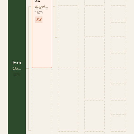
Engelskt Fullblod
1870
XX
Evinka
Ostpreussare
1875