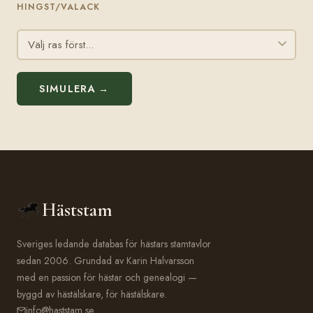
HINGST/VALACK
SIMULERA →
Häststam
Sveriges ledande databas för hästars stamtavlor
sedan 2006. Grundad av Karin Halvarsson
med en passion för hästar och genealogi —
byggd av hästälskare, för hästälskare.
info@haststam.se