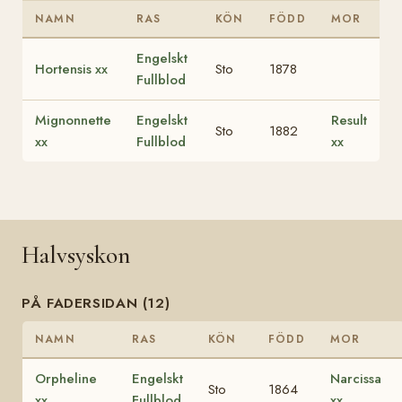
NAMN
RAS
KÖN
FÖDD
MOR
Engelskt
Hortensis xx
Sto
1878
Fullblod
Mignonnette
Engelskt
Result
Sto
1882
xx
Fullblod
xx
Halvsyskon
PÅ FADERSIDAN (12)
NAMN
RAS
KÖN
FÖDD
MOR
Orpheline
Engelskt
Narcissa
Sto
1864
xx
Fullblod
xx