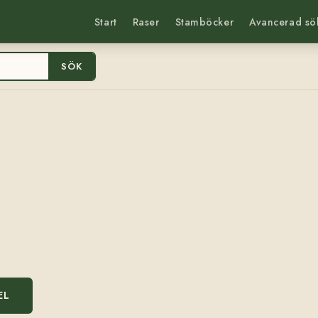
Start
Raser
Stamböcker
Avancerad sö
SÖK
EL