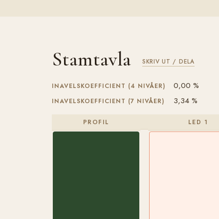
Stamtavla
SKRIV UT / DELA
0,00 %
INAVELSKOEFFICIENT (4 NIVÅER)
3,34 %
INAVELSKOEFFICIENT (7 NIVÅER)
PROFIL
LED 1