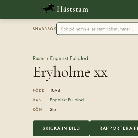
Häststam
SNABBSÖK
Raser
›
Engelskt Fullblod
Eryholme xx
1898
FÖDD
Engelskt Fullblod
RAS
Sto
KÖN
SKICKA IN BILD
RAPPORTERA F