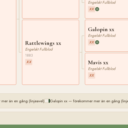
Engelskt Fullblod
XX
Galopin xx
Engelskt Fullblod
Rattlewings xx
XX
Engelskt Fullblod
1883
Mavis xx
XX
Engelskt Fullblod
XX
mer än en gång (linjeavel)
Galopin xx — förekommer mer än en gång (linje