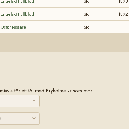
Engelskt Fullblod
Sto
1893
Engelskt Fullblod
Sto
1892
Ostpreussare
Sto
stamtavla för ett föl med Eryholme xx som mor.