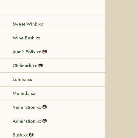
Sweet Wink xx
Wine Bush xx
Jean's Folly xx
📷
Chilmark xx
📷
Lutetia xx
Melinda xx
Veneration xx
📷
Admiration xx
📷
Bush xx
📷