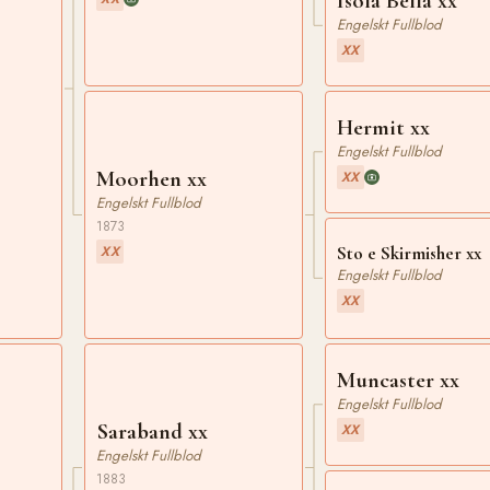
Isola Bella xx
Engelskt Fullblod
XX
Hermit xx
Engelskt Fullblod
Moorhen xx
XX
Engelskt Fullblod
1873
XX
Sto e Skirmisher xx
Engelskt Fullblod
XX
Muncaster xx
Engelskt Fullblod
Saraband xx
XX
Engelskt Fullblod
1883