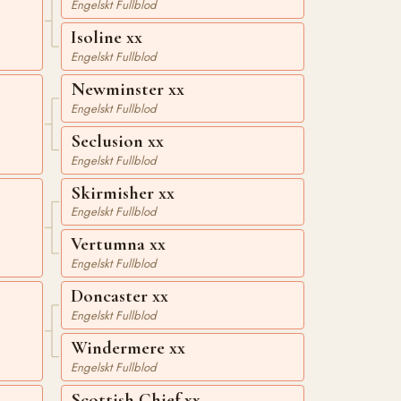
Engelskt Fullblod
Isoline xx
Engelskt Fullblod
Newminster xx
Engelskt Fullblod
Seclusion xx
Engelskt Fullblod
Skirmisher xx
Engelskt Fullblod
Vertumna xx
Engelskt Fullblod
Doncaster xx
Engelskt Fullblod
Windermere xx
Engelskt Fullblod
Scottish Chief xx