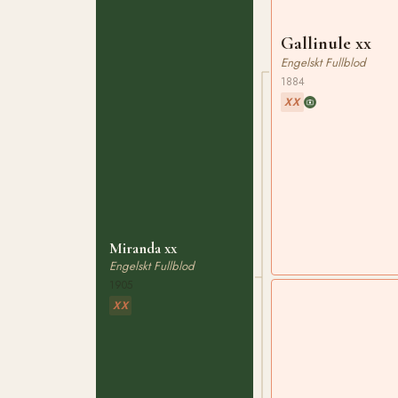
Gallinule xx
Engelskt Fullblod
1884
XX
Miranda xx
Engelskt Fullblod
1905
XX