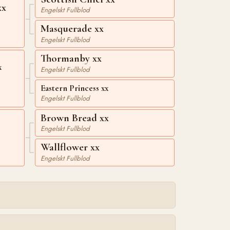
xx
Engelskt Fullblod
Masquerade xx
Engelskt Fullblod
Thormanby xx
x
Engelskt Fullblod
Eastern Princess xx
Engelskt Fullblod
Brown Bread xx
Engelskt Fullblod
Wallflower xx
Engelskt Fullblod