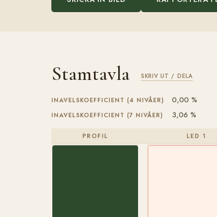
Stamtavla
SKRIV UT / DELA
0,00 %
INAVELSKOEFFICIENT (4 NIVÅER)
3,06 %
INAVELSKOEFFICIENT (7 NIVÅER)
PROFIL
LED 1