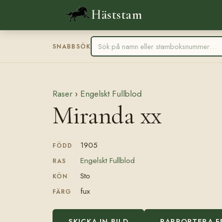
Häststam
SNABBSÖK
Raser
›
Engelskt Fullblod
Miranda xx
1905
FÖDD
Engelskt Fullblod
RAS
Sto
KÖN
fux
FÄRG
SKICKA IN BILD
RAPPORTERA F