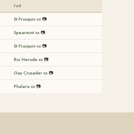
FAR
St Frusquin xx
📷
Spearmint xx
📷
St Frusquin xx
📷
Roi Herode xx
📷
Gay Crusader xx
📷
Phalaris xx
📷