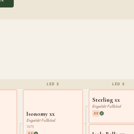
LED 2
LED 3
Sterling xx
Engelskt Fullblod
Isonomy xx
XX
Engelskt Fullblod
1875
XX