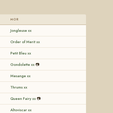
MOR
Jongleuse xx
Order of Merit xx
Petit Bleu xx
Gondolette xx
📷
Mesange xx
Thrums xx
Queen Fairy xx
📷
Altoviscar xx