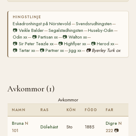
HINGSTLINJE
Eskadronhingst på Nörstevold
Svendsrudhingsten
—
—
📷
Veikle Balder
Segalstadhingsten
Huseby-Odin
—
—
—
Odin xx
📷
Partisan xx
📷
Walton xx
—
—
—
📷
Sir Peter Teazle xx
📷
Highflyer xx
📷
Herod xx
—
—
—
📷
Tartar xx
📷
Partner xx
Jigg xx
📷
Byerley Turk ox
—
—
—
Avkommor (1)
Avkommor
NAMN
RAS
KÖN
FÖDD
FAR
Bruna
Digre
N
N
Dölehäst
Sto
1885
📷
101
222