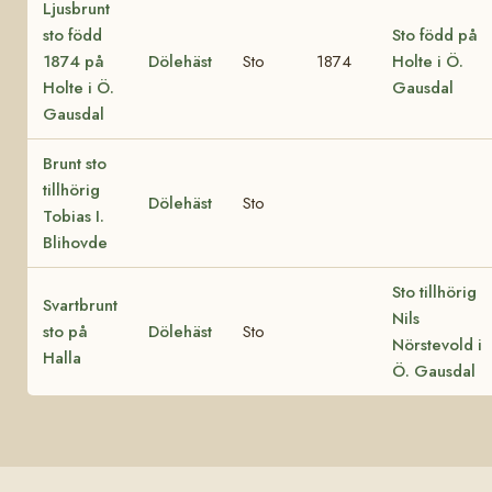
Ljusbrunt
sto född
Sto född på
1874 på
Dölehäst
Sto
1874
Holte i Ö.
Holte i Ö.
Gausdal
Gausdal
Brunt sto
tillhörig
Dölehäst
Sto
Tobias I.
Blihovde
Sto tillhörig
Svartbrunt
Nils
sto på
Dölehäst
Sto
Nörstevold i
Halla
Ö. Gausdal