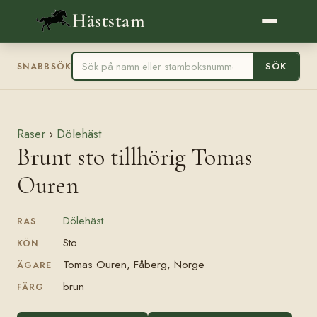
Häststam
SÖK
SNABBSÖK
Raser
›
Dölehäst
Brunt sto tillhörig Tomas
Ouren
Dölehäst
RAS
Sto
KÖN
Tomas Ouren, Fåberg, Norge
ÄGARE
brun
FÄRG