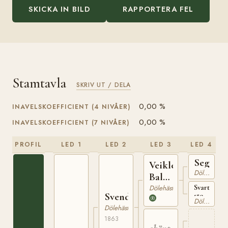
SKICKA IN BILD
RAPPORTERA FEL
Stamtavla
SKRIV UT / DELA
0,00 %
INAVELSKOEFFICIENT (4 NIVÅER)
0,00 %
INAVELSKOEFFICIENT (7 NIVÅER)
PROFIL
LED 1
LED 2
LED 3
LED 4
Segalst
Veikle
Dölehäst
Balder
N 4
Dölehäst
Svart
Svendsrudhingsten
sto
Dölehäst
född
Dölehäst
på
1863
Korsvoll