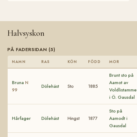
Halvsyskon
PÅ FADERSIDAN (5)
NAMN
RAS
KÖN
FÖDD
MOR
Brunt sto på
Bruna
Aamot av
N
Dölehäst
Sto
1885
Voldlistamme
99
i Ö. Gausdal
Sto på
Hårfager
Dölehäst
Hingst
1877
Aamodt i
Gausdal