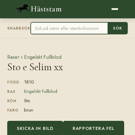
Häststam
SÖK
SNABBSÖK
Raser
›
Engelskt Fullblod
Sto e Selim xx
1810
FÖDD
Engelskt Fullblod
RAS
Sto
KÖN
brun
FÄRG
SKICKA IN BILD
RAPPORTERA FEL