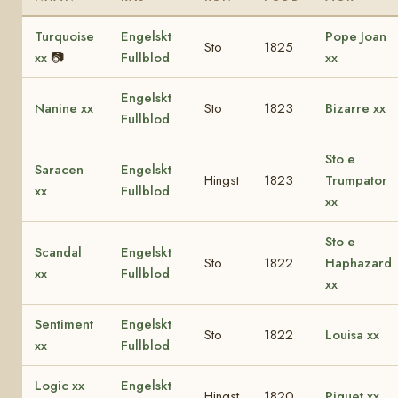
Turquoise
Engelskt
Pope Joan
Sto
1825
xx
📷
Fullblod
xx
Engelskt
Nanine xx
Sto
1823
Bizarre xx
Fullblod
Sto e
Saracen
Engelskt
Hingst
1823
Trumpator
xx
Fullblod
xx
Sto e
Scandal
Engelskt
Sto
1822
Haphazard
xx
Fullblod
xx
Sentiment
Engelskt
Sto
1822
Louisa xx
xx
Fullblod
Logic xx
Engelskt
Hingst
1820
Piquet xx