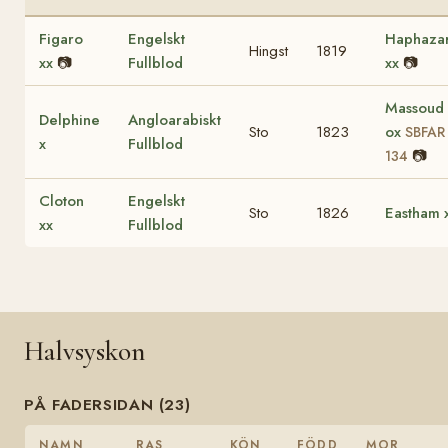
Figaro
Engelskt
Haphaza
Hingst
1819
xx
📷
Fullblod
xx
📷
Massoud
Delphine
Angloarabiskt
Sto
1823
ox
SBFAR
x
Fullblod
📷
134
Cloton
Engelskt
Sto
1826
Eastham 
xx
Fullblod
Halvsyskon
PÅ FADERSIDAN (23)
NAMN
RAS
KÖN
FÖDD
MOR