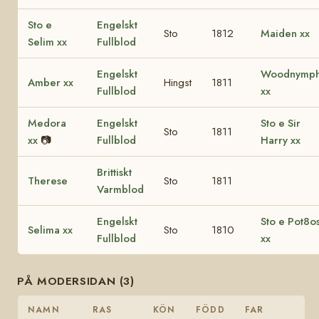
Sto e
Engelskt
Sto
1812
Maiden xx
Selim xx
Fullblod
Engelskt
Woodnymp
Amber xx
Hingst
1811
Fullblod
xx
Medora
Engelskt
Sto e Sir
Sto
1811
xx
📷
Fullblod
Harry xx
Brittiskt
Therese
Sto
1811
Varmblod
Engelskt
Sto e Pot8o
Selima xx
Sto
1810
Fullblod
xx
PÅ MODERSIDAN (3)
NAMN
RAS
KÖN
FÖDD
FAR