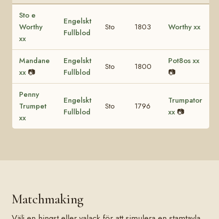
Sto e
Engelskt
Worthy
Sto
1803
Worthy xx
Fullblod
xx
Mandane
Engelskt
Pot8os xx
Sto
1800
xx
📷
Fullblod
📷
Penny
Engelskt
Trumpator
Trumpet
Sto
1796
Fullblod
xx
📷
xx
Matchmaking
Välj en hingst eller valack för att simulera en stamtavla