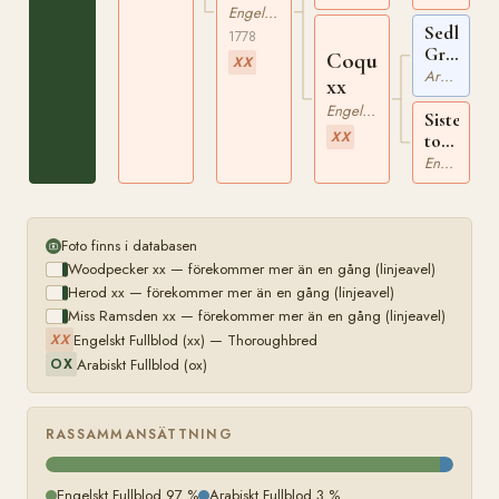
Engelskt Fullblod
Sedleys
1778
Grey
Coquette
XX
Arabian
Arabiskt Fullblod
xx
ox
Engelskt Fullblod
Sister
XX
to
Regulus
Engelskt Fullblod
xx
Foto finns i databasen
Woodpecker xx — förekommer mer än en gång (linjeavel)
Herod xx — förekommer mer än en gång (linjeavel)
Miss Ramsden xx — förekommer mer än en gång (linjeavel)
Engelskt Fullblod (xx) — Thoroughbred
XX
Arabiskt Fullblod (ox)
OX
RASSAMMANSÄTTNING
Engelskt Fullblod 97 %
Arabiskt Fullblod 3 %