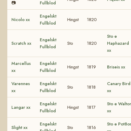
📷
Fullblod
Engelskt
Nicolo xx
Hingst
1820
Fullblod
Sto e
Engelskt
Scratch xx
Sto
1820
Haphazard
Fullblod
xx
Marcellus
Engelskt
Hingst
1819
Briseis xx
xx
Fullblod
Varennes
Engelskt
Canary Bird
Sto
1818
xx
Fullblod
xx
Engelskt
Sto e Walto
Langar xx
Hingst
1817
Fullblod
xx
Engelskt
Sto e Pot8o
Slight xx
Sto
1816
Fullblod
xx