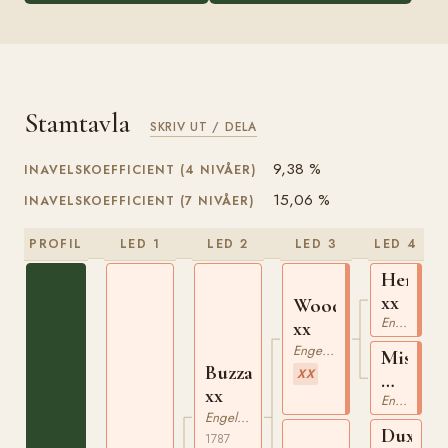
Stamtavla
SKRIV UT / DELA
9,38 %
INAVELSKOEFFICIENT (4 NIVÅER)
15,06 %
INAVELSKOEFFICIENT (7 NIVÅER)
PROFIL
LED 1
LED 2
LED 3
LED 4
Herod
xx
Woodpecker
Engelskt Fullblod
xx
Engelskt Fullblod
Miss
Buzzard
XX
Ramsde
xx
xx
Engelskt Fullblod
Engelskt Fullblod
Dux
1787