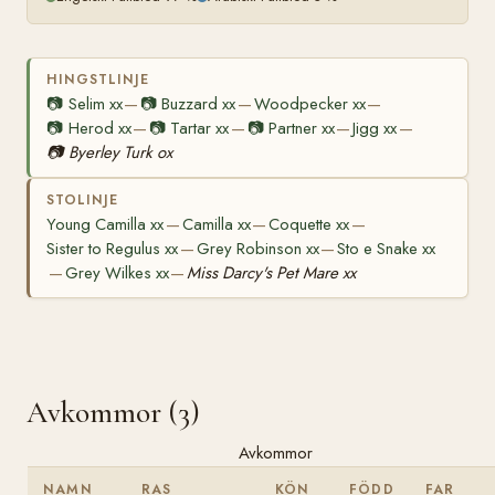
HINGSTLINJE
📷
Selim xx
📷
Buzzard xx
Woodpecker xx
—
—
—
📷
Herod xx
📷
Tartar xx
📷
Partner xx
Jigg xx
—
—
—
—
📷
Byerley Turk ox
STOLINJE
Young Camilla xx
Camilla xx
Coquette xx
—
—
—
Sister to Regulus xx
Grey Robinson xx
Sto e Snake xx
—
—
Grey Wilkes xx
Miss Darcy's Pet Mare xx
—
—
Avkommor (3)
Avkommor
NAMN
RAS
KÖN
FÖDD
FAR