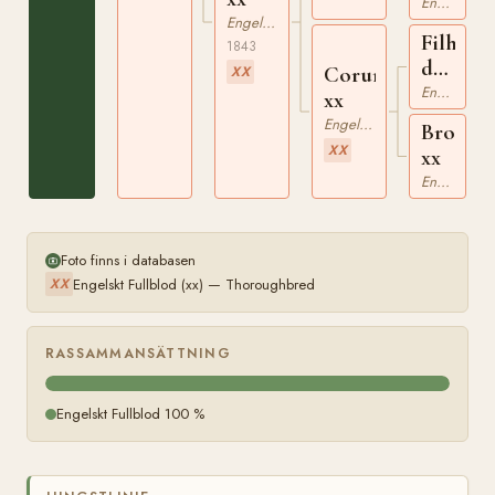
Engelskt Fullblod
Engelskt Fullblod
Filho
1843
da
Corumba
XX
Puta
Engelskt Fullblod
xx
xx
Engelskt Fullblod
Brocar
XX
xx
Engelskt Fullblod
Foto finns i databasen
Engelskt Fullblod (xx) — Thoroughbred
XX
RASSAMMANSÄTTNING
Engelskt Fullblod 100 %