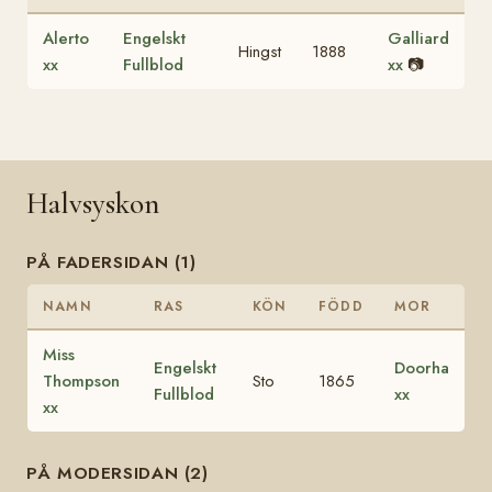
Alerto
Engelskt
Galliard
Hingst
1888
xx
Fullblod
xx
📷
Halvsyskon
PÅ FADERSIDAN (1)
NAMN
RAS
KÖN
FÖDD
MOR
Miss
Engelskt
Doorha
Thompson
Sto
1865
Fullblod
xx
xx
PÅ MODERSIDAN (2)