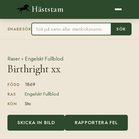
Häststam
SÖK
SNABBSÖK
Raser
›
Engelskt Fullblod
Birthright xx
1869
FÖDD
Engelskt Fullblod
RAS
Sto
KÖN
SKICKA IN BILD
RAPPORTERA FEL