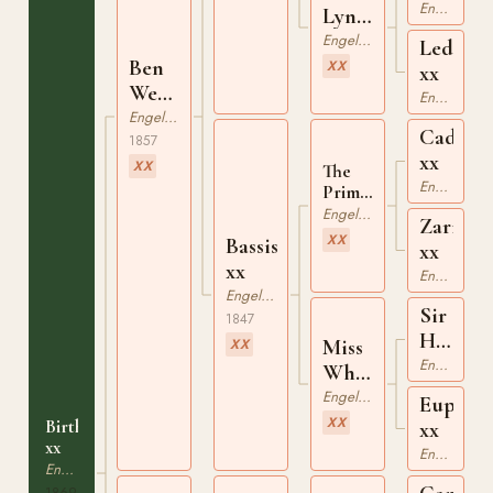
Engelskt Fullblod
Lynn
xx
Engelskt Fullblod
Leda
Ben
XX
xx
Webster
Engelskt Fullblod
xx
Engelskt Fullblod
Cadlan
1857
xx
XX
The
Engelskt Fullblod
Prime
Warden
Engelskt Fullblod
Zarina
xx
XX
Bassishaw
xx
xx
Engelskt Fullblod
Engelskt Fullblod
Sir
1847
Hercule
Miss
XX
xx
Engelskt Fullblod
Whinney
xx
Engelskt Fullblod
Euphro
XX
Birthright
xx
xx
Engelskt Fullblod
Engelskt Fullblod