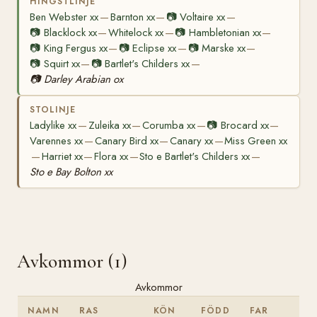
HINGSTLINJE
Ben Webster xx
Barnton xx
📷
Voltaire xx
—
—
—
📷
Blacklock xx
Whitelock xx
📷
Hambletonian xx
—
—
—
📷
King Fergus xx
📷
Eclipse xx
📷
Marske xx
—
—
—
📷
Squirt xx
📷
Bartlet's Childers xx
—
—
📷
Darley Arabian ox
STOLINJE
Ladylike xx
Zuleika xx
Corumba xx
📷
Brocard xx
—
—
—
—
Varennes xx
Canary Bird xx
Canary xx
Miss Green xx
—
—
—
Harriet xx
Flora xx
Sto e Bartlet's Childers xx
—
—
—
—
Sto e Bay Bolton xx
Avkommor (1)
Avkommor
NAMN
RAS
KÖN
FÖDD
FAR