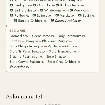
📷
Torloisk xx
📷
Gallinule xx
📷
Isonomy xx
—
—
—
📷
Sterling xx
📷
Oxford xx
📷
Birdcatcher xx
—
—
—
📷
Sir Hercules xx
📷
Whalebone xx
📷
Waxy xx
—
—
—
📷
Pot8os xx
📷
Eclipse xx
📷
Marske xx
📷
Squirt xx
—
—
—
📷
Bartlet's Childers xx
📷
Darley Arabian ox
—
—
STOLINJE
Laomedia xx
Great Dame xx
Lady Paramount xx
—
—
—
Thrift xx
Braxey xx
📷
Queen Mary xx
—
—
—
Sto e Plenipotentiary xx
Myrrha xx
Gift xx
—
—
—
Sto e Sir Peter Teazle xx
Sto e Trumpator xx
—
—
Sister to Postmaster xx
Sto e Snap xx
—
—
Sto e Gower Stallion xx
Sto e Grey Childers xx
—
—
Fair Helen xx
Avkommor (2)
Avkommor