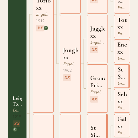
Torloisk
e
xx
Skirmishe
Engelskt Fullblod
xx
Engelskt Fullblod
Touche
1912
xx
Juggler
XX
Engelskt Fullblod
xx
Engelskt Fullblod
Enchant
Jongleuse
XX
xx
xx
Engelskt Fullblod
Engelskt Fullblod
St
1902
Simon
Grand
XX
xx
Engelskt Fullblod
Prix
xx
Engelskt Fullblod
Selecti
Leighon
XX
xx
Tor
Engelskt Fullblod
xx
Engelskt Fullblod
1919
Galopi
XX
xx
St
Engelskt Fullblod
Simon