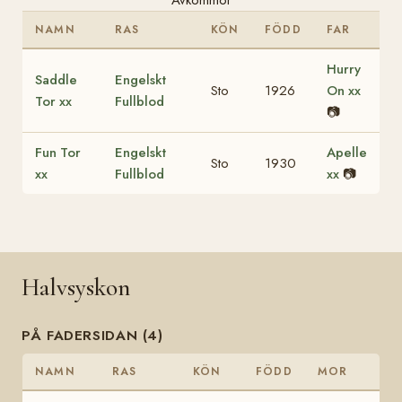
NAMN
RAS
KÖN
FÖDD
FAR
Hurry
Saddle
Engelskt
Sto
1926
On xx
Tor xx
Fullblod
📷
Fun Tor
Engelskt
Apelle
Sto
1930
xx
Fullblod
xx
📷
Halvsyskon
PÅ FADERSIDAN (4)
NAMN
RAS
KÖN
FÖDD
MOR