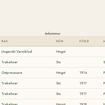
Avkommor
RAS
KÖN
FÖDD
Ungerskt Varmblod
Hingst
Trakehner
Sto
Ostpreussare
Hingst
1914
Trakehner
Sto
1917
Trakehner
Sto
1917
Trakehner
Hingst
1918