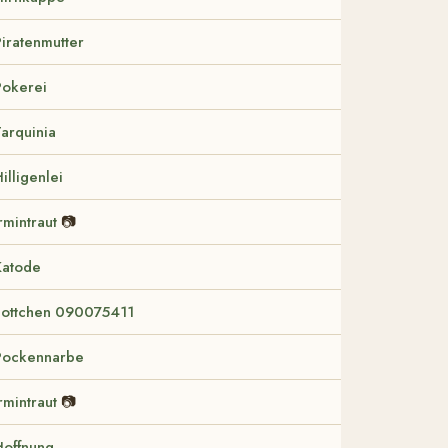
iratenmutter
Pokerei
arquinia
illigenlei
rmintraut
📷
Katode
Lottchen 090075411
Pockennarbe
rmintraut
📷
Hoffnung