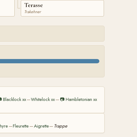
Terasse
Trakehner

Blacklock xx
Whitelock xx
📷
Hambletonian xx
—
—
hyre
Fleurette
Aigrette
Trappe
—
—
—