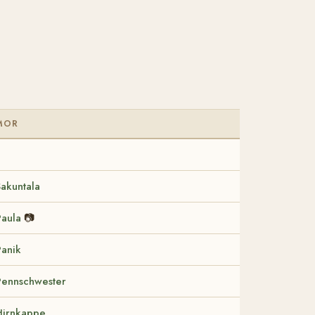
MOR
Sakuntala
Paula
📷
Panik
Pennschwester
Hirnkappe