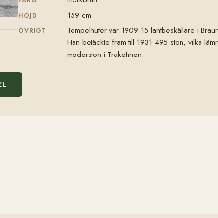
FÄRG
159 cm
HÖJD
Tempelhüter var 1909-15 lantbeskällare i Bra
ÖVRIGT
Han betäckte fram till 1931 495 ston, vilka lä
moderston i Trakehnen.
EL