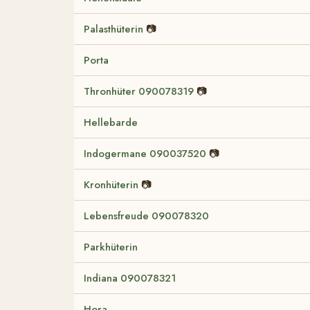
Palasthüterin
📷
Porta
Thronhüter 090078319
📷
Hellebarde
Indogermane 090037520
📷
Kronhüterin
📷
Lebensfreude 090078320
Parkhüterin
Indiana 090078321
Hora