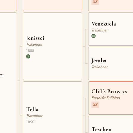
XX
Venezuela
Trakehner
Jenissei
Trakehner
1888
Jemba
Trakehner
21
Cliff's Brow xx
Engelskt Fullblod
XX
Tella
Trakehner
1890
Teschen