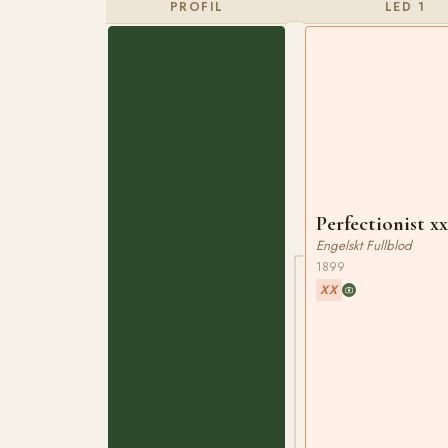
PROFIL
LED 1
Perfectionist x
Engelskt Fullblod
1899
XX