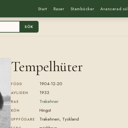
Start
Raser
Stamböcker
Avancerad sö
SÖK
Tempelhüter
1904-12-20
FÖDD
1933
AVLIDEN
Trakehner
RAS
Hingst
KÖN
Trakehnen, Tyskland
UPPFÖDARE
mörkbrun