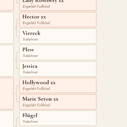
Lady Rosebery xx
Engelskt Fullblod
Hector xx
Engelskt Fullblod
Viereck
Trakehner
Pless
Trakehner
Jessica
Trakehner
Hollywood xx
Engelskt Fullblod
Marie Seton xx
Engelskt Fullblod
Flügel
Trakehner