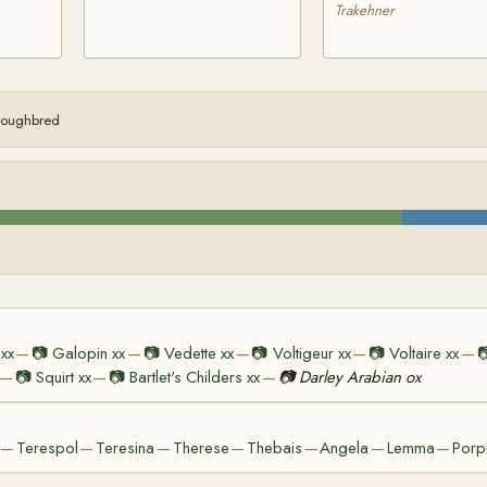
Trakehner
oroughbred
 xx
📷
Galopin xx
📷
Vedette xx
📷
Voltigeur xx
📷
Voltaire xx

—
—
—
—
—
📷
Squirt xx
📷
Bartlet's Childers xx
📷
Darley Arabian ox
—
—
—
Terespol
Teresina
Therese
Thebais
Angela
Lemma
Porp
—
—
—
—
—
—
—