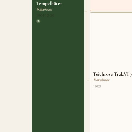
Tempelhüter
Trakehner
1904-12-20
Teichrose Trak.VI 7
Trakehner
1900