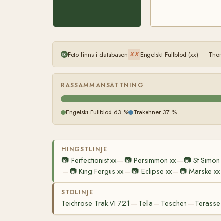
Foto finns i databasen
Engelskt Fullblod (xx) — Th
XX
RASSAMMANSÄTTNING
Engelskt Fullblod 63 %
Trakehner 37 %
HINGSTLINJE
📷
Perfectionist xx
📷
Persimmon xx
📷
St Simon
—
—
📷
King Fergus xx
📷
Eclipse xx
📷
Marske xx
—
—
—
STOLINJE
Teichrose Trak.VI 721
Tella
Teschen
Terasse
—
—
—