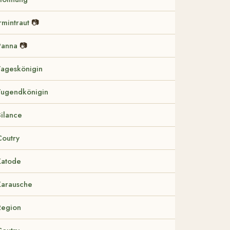
rmintraut
📷
Panna
📷
Tageskönigin
Tugendkönigin
Bilance
Coutry
Katode
Karausche
Region