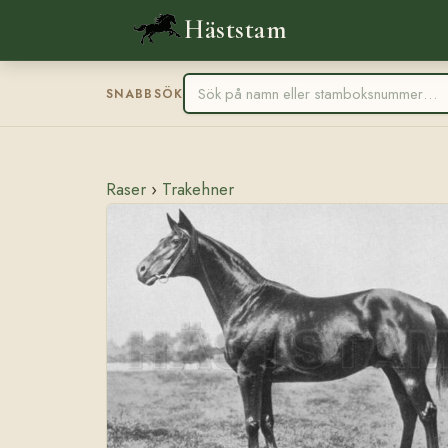
Häststam
SNABBSÖK
Raser
›
Trakehner