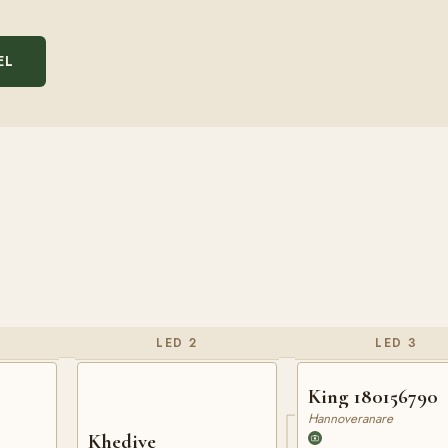
EL
LED 2
LED 3
King 180156790
Hannoveranare
Khedive