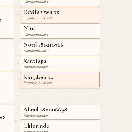
Hannoveranare
Devil's Own xx
Engelskt Fullblod
0
Nita
Hannoveranare
Nord 180210766
Hannoveranare
3
Xantippa
Hannoveranare
Kingdom xx
Engelskt Fullblod
Aland 180006698
Hannoveranare
908
Chlorinde
Hannoveranare