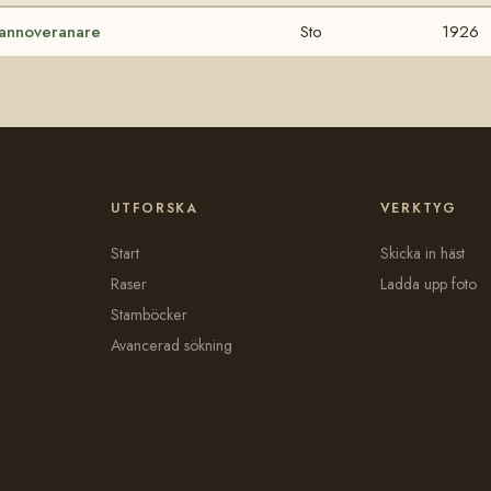
annoveranare
Sto
1926
UTFORSKA
VERKTYG
Start
Skicka in häst
Raser
Ladda upp foto
Stamböcker
Avancerad sökning