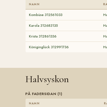
NAMN
R
Kombüse 312561033
H
Karola 312683135
H
Krista 312861336
H
Königinglück 312991736
H
Halvsyskon
PÅ FADERSIDAN (1)
NAMN
R