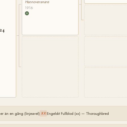
Hannoveranare
1916
24
 än en gång (linjeavel)
Engelskt Fullblod (xx) — Thoroughbred
XX