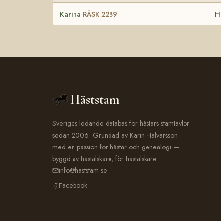
Karina
H
RÄSK 2289
Häststam
Sveriges ledande databas för hästars stamtavlor
sedan 2006. Grundad av Karin Halvarsson
med en passion för hästar och genealogi —
byggd av hästälskare, för hästälskare.
info@haststam.se
Facebook