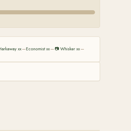
Harkaway xx
Economist xx
📷
Whisker xx
—
—
—