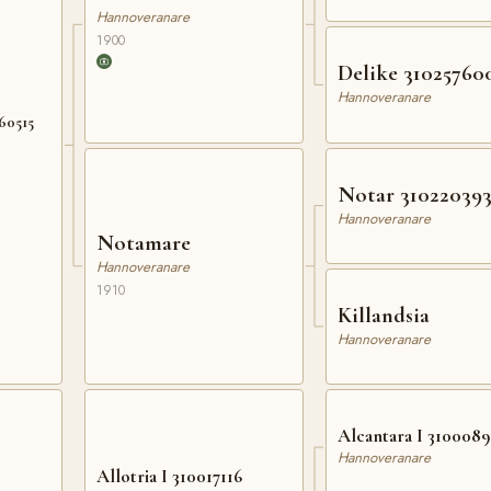
Hannoveranare
1900
Delike 31025760
Hannoveranare
60515
Notar 31022039
Hannoveranare
Notamare
Hannoveranare
1910
Killandsia
Hannoveranare
Alcantara I 310008
Hannoveranare
Allotria I 310017116