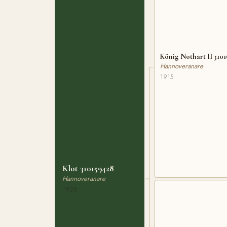
König Nothart II 3101
Hannoveranare
1915
Klot 310159428
Hannoveranare
1928