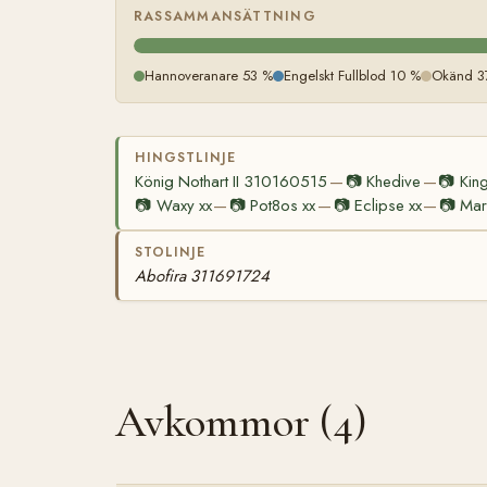
RASSAMMANSÄTTNING
Hannoveranare 53 %
Engelskt Fullblod 10 %
Okänd 3
HINGSTLINJE
König Nothart II 310160515
📷
Khedive
📷
Kin
—
—
📷
Waxy xx
📷
Pot8os xx
📷
Eclipse xx
📷
Mar
—
—
—
STOLINJE
Abofira 311691724
Avkommor (4)