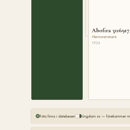
Abofira 3116917
Hannoveranare
1924
Foto finns i databasen
Kingdom xx — förekommer mer