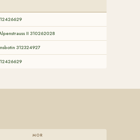
 312426629
 Alpenstrauss II 310262028
ensbotin 312324927
 312426629
MOR