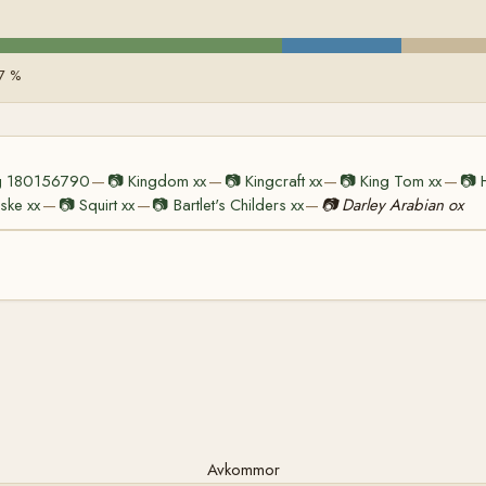
7 %
g 180156790
📷
Kingdom xx
📷
Kingcraft xx
📷
King Tom xx
📷
—
—
—
—
ske xx
📷
Squirt xx
📷
Bartlet's Childers xx
📷
Darley Arabian ox
—
—
—
Avkommor