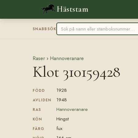
Häststam
SNABBSÖK
Raser
›
Hannoveranare
Klot 310159428
1928
FÖDD
1948
AVLIDEN
Hannoveranare
RAS
Hingst
KÖN
fux
FÄRG
166 cm