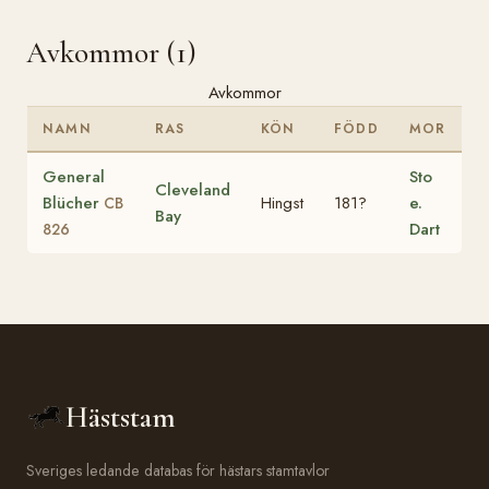
Avkommor (1)
Avkommor
NAMN
RAS
KÖN
FÖDD
MOR
General
Sto
Cleveland
Blücher
Hingst
181?
e.
CB
Bay
Dart
826
Häststam
Sveriges ledande databas för hästars stamtavlor