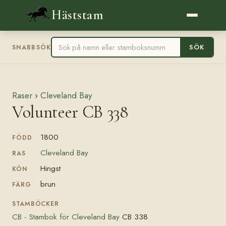
Häststam
SÖK
SNABBSÖK
Raser
›
Cleveland Bay
Volunteer CB 338
1800
FÖDD
Cleveland Bay
RAS
Hingst
KÖN
brun
FÄRG
STAMBÖCKER
CB - Stambok för Cleveland Bay
CB 338