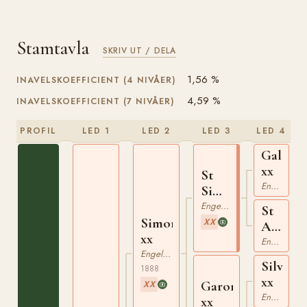
Stamtavla
SKRIV UT / DELA
1,56 %
INAVELSKOEFFICIENT (4 NIVÅER)
4,59 %
INAVELSKOEFFICIENT (7 NIVÅER)
PROFIL
LED 1
LED 2
LED 3
LED 4
Galopi
xx
St
Engelskt Fullblod
Simon
xx
Engelskt Fullblod
St
Simonian
XX
Angela
xx
xx
Engelskt Fullblod
Engelskt Fullblod
Silvio
1888
xx
Garonne
XX
Engelskt Fullblod
xx