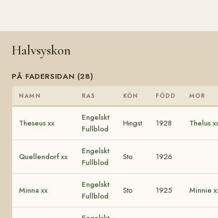
Halvsyskon
PÅ FADERSIDAN (28)
NAMN
RAS
KÖN
FÖDD
MOR
Engelskt
Theseus xx
Hingst
1928
Thelus x
Fullblod
Engelskt
Quellendorf xx
Sto
1926
Fullblod
Engelskt
Minna xx
Sto
1925
Minnie x
Fullblod
Engelskt