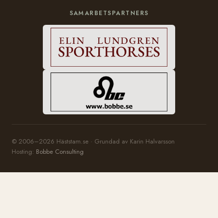
SAMARBETSPARTNERS
© 2006–2026 Häststam.se · Grundad av Karin Halvarsson
Hosting:
Bobbe Consulting