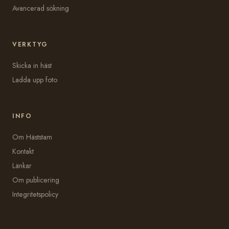
Avancerad sökning
VERKTYG
Skicka in häst
Ladda upp foto
INFO
Om Häststam
Kontakt
Länkar
Om publicering
Integritetspolicy