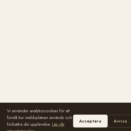
Vi använder analyticscookies för att
förstå hur webbplatsen används och
Acceptera
Avvisa
förbättra din upplevelse.
Läs vår