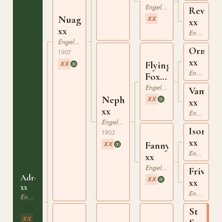
Engelskt Fullblod
Reveill
Nuage
XX
xx
xx
Engelskt Fullblod
Engelskt Fullblod
Orme
1907
xx
Flying
XX
Engelskt Fullblod
Fox
xx
Engelskt Fullblod
Vampir
Nephte
XX
xx
xx
Engelskt Fullblod
Engelskt Fullblod
Isonom
1903
xx
Fanny
XX
Engelskt Fullblod
xx
Engelskt Fullblod
Frivola
Adresse
XX
xx
xx
Engelskt Fullblod
Engelskt Fullblod
1913
St
XX