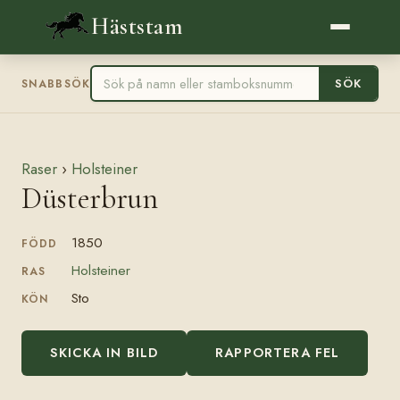
Häststam
SÖK
SNABBSÖK
Raser
›
Holsteiner
Düsterbrun
1850
FÖDD
Holsteiner
RAS
Sto
KÖN
SKICKA IN BILD
RAPPORTERA FEL