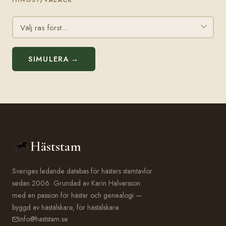
HINGST/VALACK
SIMULERA →
Häststam
Sveriges ledande databas för hästars stamtavlor
sedan 2006. Grundad av Karin Halvarsson
med en passion för hästar och genealogi —
byggd av hästälskare, för hästälskare.
info@haststam.se