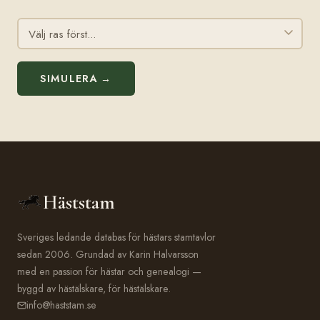
SIMULERA →
Häststam
Sveriges ledande databas för hästars stamtavlor
sedan 2006. Grundad av Karin Halvarsson
med en passion för hästar och genealogi —
byggd av hästälskare, för hästälskare.
info@haststam.se