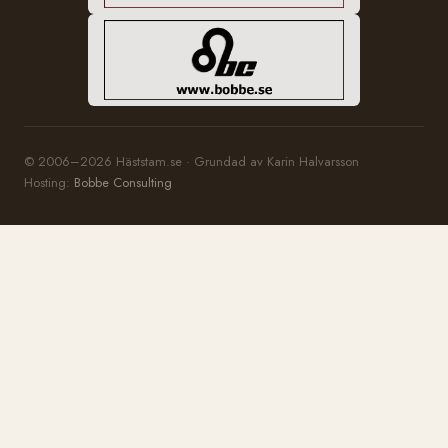
© 2006–2026 Häststam.se · Grundad av Karin Halvarsson
Hosting:
Bobbe Consulting