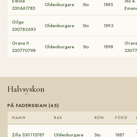
Elbine
Sto e.
Oldenburgare
Sto
1885
330661785
Eman
Gilga
Oldenburgare
Sto
1893
330782693
Grana II
Gran
Oldenburgare
Sto
1898
330770798
3307
Halvsyskon
PÅ FADERSIDAN (45)
NAMN
RAS
KÖN
FÖDD
Zilla 330113787
Oldenburgare
Sto
1887