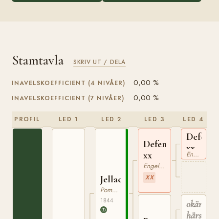
Stamtavla
SKRIV UT / DELA
0,00 %
INAVELSKOEFFICIENT (4 NIVÅER)
0,00 %
INAVELSKOEFFICIENT (7 NIVÅER)
PROFIL
LED 1
LED 2
LED 3
LED 4
Defence
Defensive
xx
xx
Engelskt Fullblod
Engelskt Fullblod
XX
Jellachich
Pommerskt Varmblod
1844
okänd
härstam