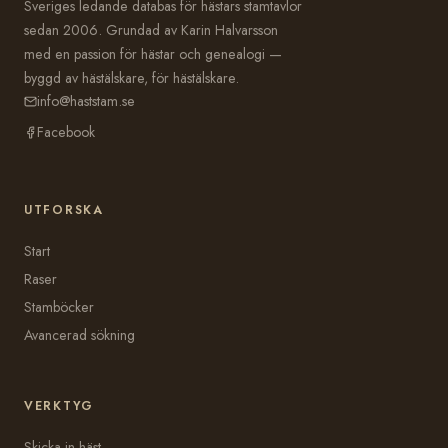
Sveriges ledande databas för hästars stamtavlor
sedan 2006. Grundad av Karin Halvarsson
med en passion för hästar och genealogi —
byggd av hästälskare, för hästälskare.
info@haststam.se
Facebook
UTFORSKA
Start
Raser
Stamböcker
Avancerad sökning
VERKTYG
Skicka in häst