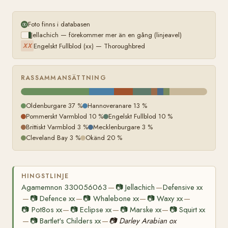
Foto finns i databasen
Jellachich — förekommer mer än en gång (linjeavel)
Engelskt Fullblod (xx) — Thoroughbred
XX
RASSAMMANSÄTTNING
Oldenburgare 37 %
Hannoveranare 13 %
Pommerskt Varmblod 10 %
Engelskt Fullblod 10 %
Brittiskt Varmblod 3 %
Mecklenburgare 3 %
Cleveland Bay 3 %
Okänd 20 %
HINGSTLINJE
Agamemnon 330056063
📷
Jellachich
Defensive xx
—
—
📷
Defence xx
📷
Whalebone xx
📷
Waxy xx
—
—
—
—
📷
Pot8os xx
📷
Eclipse xx
📷
Marske xx
📷
Squirt xx
—
—
—
📷
Bartlet's Childers xx
📷
Darley Arabian ox
—
—