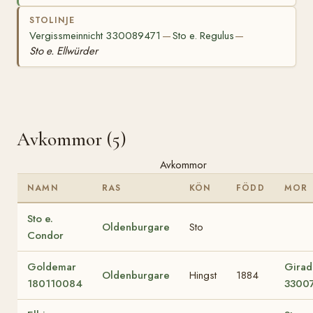
STOLINJE
Vergissmeinnicht 330089471
Sto e. Regulus
—
—
Sto e. Ellwürder
Avkommor (5)
Avkommor
NAMN
RAS
KÖN
FÖDD
MOR
Sto e.
Oldenburgare
Sto
Condor
Goldemar
Girad
Oldenburgare
Hingst
1884
180110084
3300