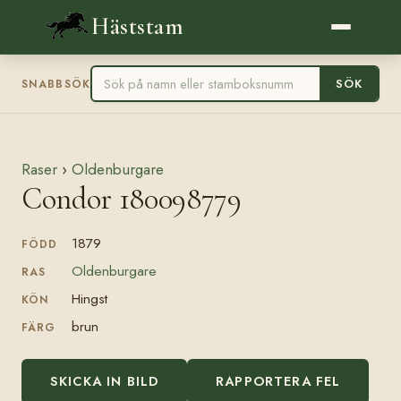
Häststam
SÖK
SNABBSÖK
Raser
›
Oldenburgare
Condor 180098779
1879
FÖDD
Oldenburgare
RAS
Hingst
KÖN
brun
FÄRG
SKICKA IN BILD
RAPPORTERA FEL