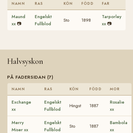
NAMN
RAS
KÖN
FÖDD
FAR
Maund
Engelskt
Tarporley
Sto
1898
xx
📷
Fullblod
xx
📷
Halvsyskon
PÅ FADERSIDAN (7)
NAMN
RAS
KÖN
FÖDD
MOR
Exchange
Engelskt
Rosalie
Hingst
1887
xx
Fullblod
xx
Merry
Engelskt
Bambola
Sto
1887
Miser xx
Fullblod
xx