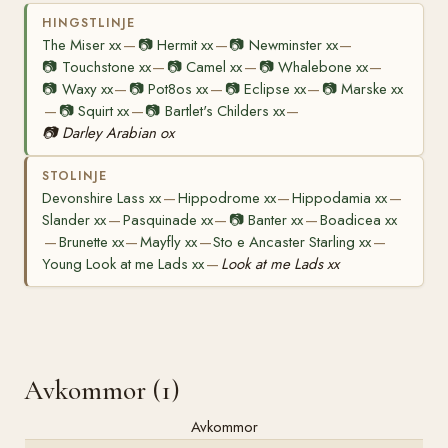
HINGSTLINJE
The Miser xx
📷
Hermit xx
📷
Newminster xx
—
—
—
📷
Touchstone xx
📷
Camel xx
📷
Whalebone xx
—
—
—
📷
Waxy xx
📷
Pot8os xx
📷
Eclipse xx
📷
Marske xx
—
—
—
📷
Squirt xx
📷
Bartlet's Childers xx
—
—
—
📷
Darley Arabian ox
STOLINJE
Devonshire Lass xx
Hippodrome xx
Hippodamia xx
—
—
—
Slander xx
Pasquinade xx
📷
Banter xx
Boadicea xx
—
—
—
Brunette xx
Mayfly xx
Sto e Ancaster Starling xx
—
—
—
—
Young Look at me Lads xx
Look at me Lads xx
—
Avkommor (1)
Avkommor