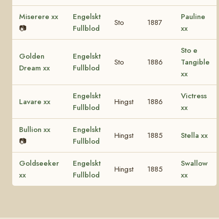
Miserere xx
Engelskt
Pauline
Sto
1887
📷
Fullblod
xx
Sto e
Golden
Engelskt
Sto
1886
Tangible
Dream xx
Fullblod
xx
Engelskt
Victress
Lavare xx
Hingst
1886
Fullblod
xx
Bullion xx
Engelskt
Hingst
1885
Stella xx
📷
Fullblod
Goldseeker
Engelskt
Swallow
Hingst
1885
xx
Fullblod
xx