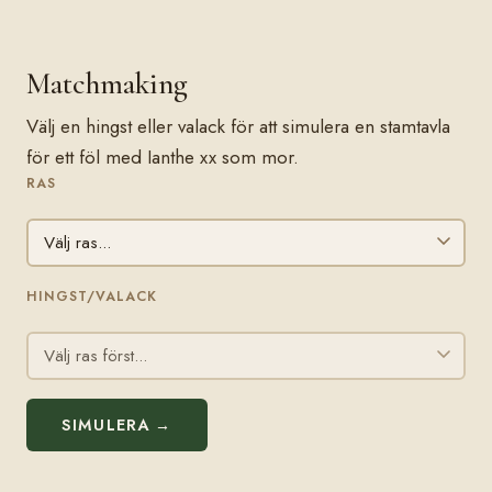
Matchmaking
Välj en hingst eller valack för att simulera en stamtavla
för ett föl med Ianthe xx som mor.
RAS
HINGST/VALACK
SIMULERA →