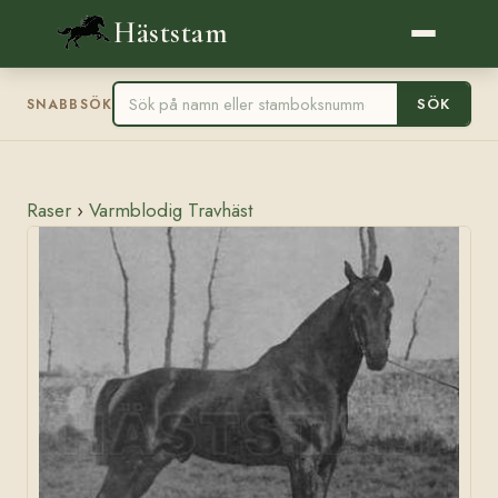
Häststam
SÖK
SNABBSÖK
Raser
›
Varmblodig Travhäst