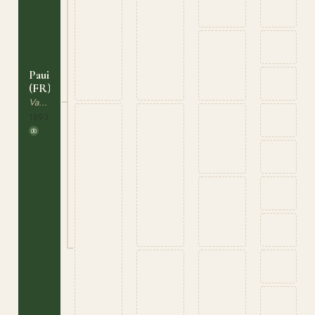
Pauillac
(FR)
Varmblodig Travhäst
1893