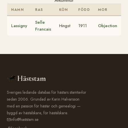
Avkommor
NAMN
RAS
KÖN
FÖDD
MOR
Selle
Lassigny
Hingst
1911
Objection
Francais
Häststam
Sveriges ledande databas för hästars stamtavlor
sedan 2006. Grundad av Karin Halvarsson
med en passion för hästar och genealogi —
byggd av hästälskare, för hästälskare.
info@haststam.se