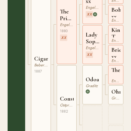
xx
Engelskt Fullblod
Engelskt Fullblod
Bohemi
The
XX
xx
Prince
Engelskt Fullblod
xx
Engelskt Fullblod
King
1880
Lady
Tom
XX
Sophie
Engelskt Fullblod
xx
xx
Engelskt Fullblod
Bridle
XX
xx
Cigarette
Engelskt Fullblod
Beberbeck
The
1887
Wizard
Odoardo
Engelskt Fullblod
xx
Graditz
Ohra
Constance
Graditz
Ostpreussare
1882