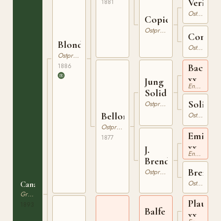
Veritab
1881
Ostpreussare
Copie
Ostpreussare
Cora
Blondel
Ostpreussare
Ostpreussare
1886
Bacchu
xx
Jung
Engelskt Fullblod
Solid
Solide
Ostpreussare
Bellona
Ostpreussare
Ostpreussare
Emilius
1877
xx
J.
Engelskt Fullblod
Brenda
Brenda
Ostpreussare
Ostpreussare
Canada
Graditz
Plaudit
1893
Balfe
xx