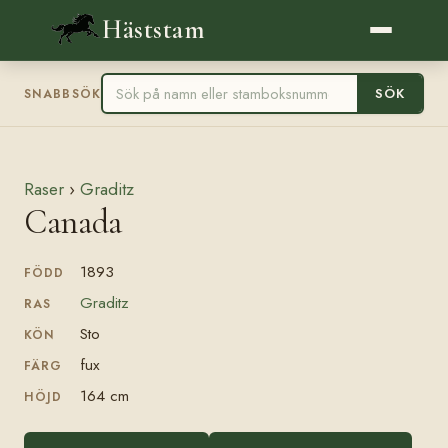
Häststam
SÖK
SNABBSÖK
Raser
›
Graditz
Canada
1893
FÖDD
Graditz
RAS
Sto
KÖN
fux
FÄRG
164 cm
HÖJD