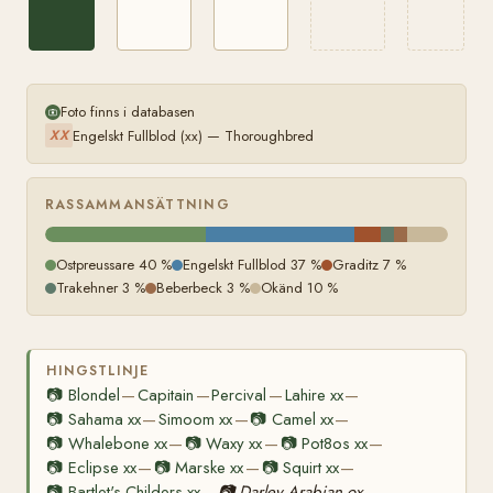
Foto finns i databasen
Engelskt Fullblod (xx) — Thoroughbred
XX
RASSAMMANSÄTTNING
Ostpreussare 40 %
Engelskt Fullblod 37 %
Graditz 7 %
Trakehner 3 %
Beberbeck 3 %
Okänd 10 %
HINGSTLINJE
📷
Blondel
Capitain
Percival
Lahire xx
—
—
—
—
📷
Sahama xx
Simoom xx
📷
Camel xx
—
—
—
📷
Whalebone xx
📷
Waxy xx
📷
Pot8os xx
—
—
—
📷
Eclipse xx
📷
Marske xx
📷
Squirt xx
—
—
—
📷
Bartlet's Childers xx
📷
Darley Arabian ox
—