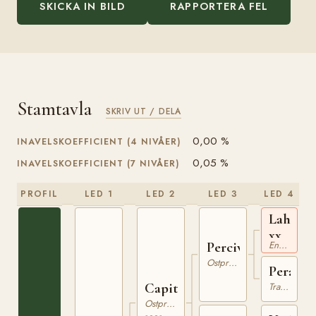
SKICKA IN BILD
RAPPORTERA FEL
Stamtavla
SKRIV UT / DELA
0,00 %
INAVELSKOEFFICIENT (4 NIVÅER)
0,05 %
INAVELSKOEFFICIENT (7 NIVÅER)
PROFIL
LED 1
LED 2
LED 3
LED 4
Lahire
xx
Engelskt Fullblod
Percival
Ostpreussare
Perang
Capitain
Trakehner
Ostpreussare