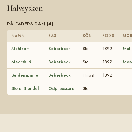
Halvsyskon
PÅ FADERSIDAN (4)
NAMN
RAS
KÖN
FÖDD
MO
Mahlzeit
Beberbeck
Sto
1892
Mat
Mechthild
Beberbeck
Sto
1892
Mos
Seidenspinner
Beberbeck
Hingst
1892
Sto e. Blondel
Ostpreussare
Sto