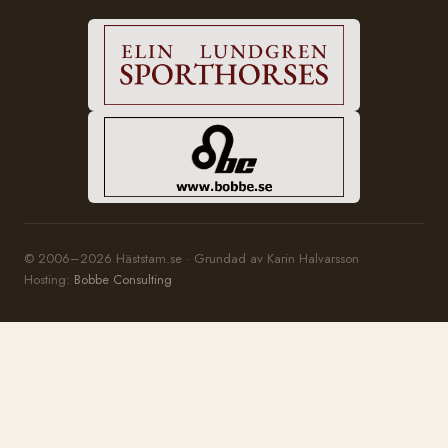
© 2006–2026 Häststam.se · Grundad av Karin Halvarsson
Hosting:
Bobbe Consulting