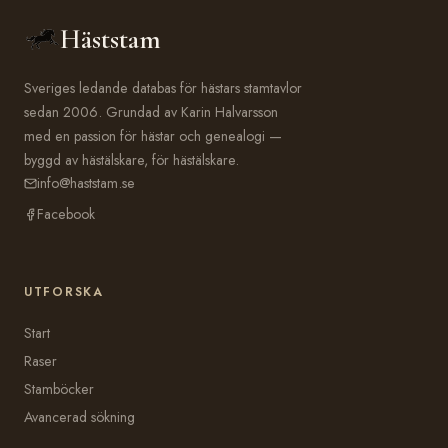
Häststam
Sveriges ledande databas för hästars stamtavlor
sedan 2006. Grundad av Karin Halvarsson
med en passion för hästar och genealogi —
byggd av hästälskare, för hästälskare.
info@haststam.se
Facebook
UTFORSKA
Start
Raser
Stamböcker
Avancerad sökning