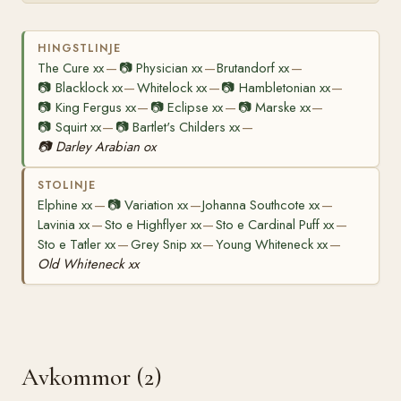
HINGSTLINJE
The Cure xx
📷
Physician xx
Brutandorf xx
—
—
—
📷
Blacklock xx
Whitelock xx
📷
Hambletonian xx
—
—
—
📷
King Fergus xx
📷
Eclipse xx
📷
Marske xx
—
—
—
📷
Squirt xx
📷
Bartlet's Childers xx
—
—
📷
Darley Arabian ox
STOLINJE
Elphine xx
📷
Variation xx
Johanna Southcote xx
—
—
—
Lavinia xx
Sto e Highflyer xx
Sto e Cardinal Puff xx
—
—
—
Sto e Tatler xx
Grey Snip xx
Young Whiteneck xx
—
—
—
Old Whiteneck xx
Avkommor (2)