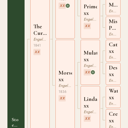
Ministe
Primette
XX
xx
Engelskt Fullblod
xx
Engelskt Fullblod
Miss
The
XX
Paul
Cure
xx
Engelskt Fullblod
xx
Engelskt Fullblod
Catton
1841
xx
Mulatto
XX
Engelskt Fullblod
xx
Engelskt Fullblod
Desdem
Morsel
XX
xx
xx
Engelskt Fullblod
Engelskt Fullblod
Waterl
1836
xx
Linda
XX
Engelskt Fullblod
xx
Engelskt Fullblod
Cressid
XX
Sto
xx
e
Engelskt Fullblod