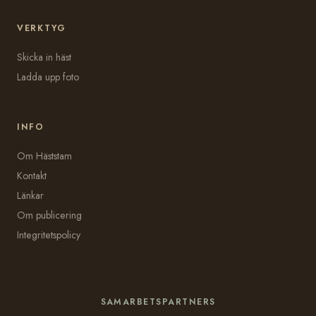
VERKTYG
Skicka in häst
Ladda upp foto
INFO
Om Häststam
Kontakt
Länkar
Om publicering
Integritetspolicy
SAMARBETSPARTNERS