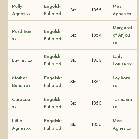
Polly
Engelskt
Miss
Sto
1865
Agnes xx
Fullblod
Agnes xx
Margaret
Perdition
Engelskt
Sto
1864
of Anjou
xx
Fullblod
xx
Engelskt
Lady
Lavinia xx
Sto
1863
Fullblod
Louisa xx
Mother
Engelskt
Leghorn
Sto
1861
Bunch xx
Fullblod
xx
Curacoa
Engelskt
Tasmania
Sto
1860
xx
Fullblod
xx
Little
Engelskt
Miss
Sto
1856
Agnes xx
Fullblod
Agnes xx