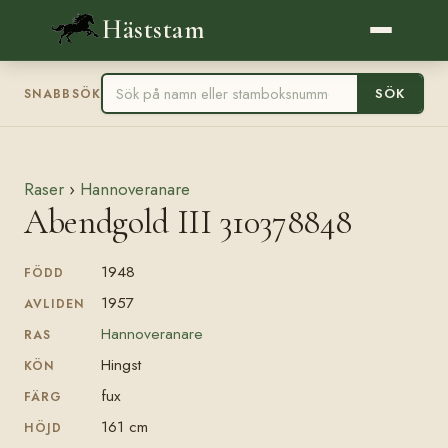
Häststam
SÖK
SNABBSÖK
Raser
›
Hannoveranare
Abendgold III 310378848
1948
FÖDD
1957
AVLIDEN
Hannoveranare
RAS
Hingst
KÖN
fux
FÄRG
161 cm
HÖJD