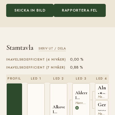
SKICKA IN BILD
RAPPORTERA FEL
Stamtavla
SKRIV UT / DELA
0,00 %
INAVELSKOEFFICIENT (4 NIVÅER)
0,88 %
INAVELSKOEFFICIENT (7 NIVÅER)
PROFIL
LED 1
LED 2
LED 3
LED 4
Alnok
Alderman
180019
Hannoveranare
I
310010309
Hannoveranare
German
Alkoven
3100691
I
Hannoveranare