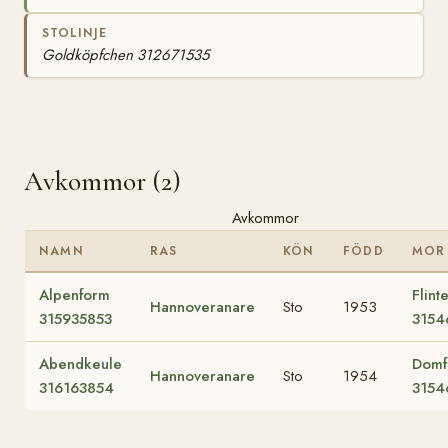
STOLINJE
Goldköpfchen 312671535
Avkommor (2)
Avkommor
NAMN
RAS
KÖN
FÖDD
MOR
Alpenform
Flint
Hannoveranare
Sto
1953
315935853
3154
Abendkeule
Domf
Hannoveranare
Sto
1954
316163854
3154