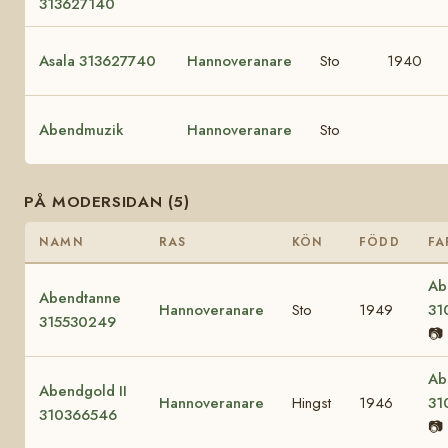
313627140
Asala 313627740
Hannoveranare
Sto
1940
Abendmuzik
Hannoveranare
Sto
PÅ MODERSIDAN (5)
NAMN
RAS
KÖN
FÖDD
FA
Ab
Abendtanne
Hannoveranare
Sto
1949
31
315530249
📷
Ab
Abendgold II
Hannoveranare
Hingst
1946
31
310366546
📷