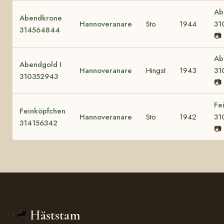
Ab
Abendkrone
Hannoveranare
Sto
1944
31
314564844
📷
Ab
Abendgold I
Hannoveranare
Hingst
1943
31
310352943
📷
Fe
Feinköpfchen
Hannoveranare
Sto
1942
31
314156342
📷
Häststam