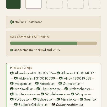
Foto finns i databasen
RASSAMMANSÄTTNING
Hannoveranare 77 %
Okänd 23 %
HINGSTLINJE
📷
Abendsport 310310935
📷
Alkoven I 310014017
—
📷
Alderman I 310010309
📷
Alnok 180019588
—
—
—
📷
Adeptus xx
📷
Adonis xx
📷
Grimston xx
—
—
—
📷
Stockwell xx
📷
The Baron xx
📷
Birdcatcher xx
—
—
—
📷
Sir Hercules xx
📷
Whalebone xx
📷
Waxy xx
—
—
—
📷
Pot8os xx
📷
Eclipse xx
📷
Marske xx
📷
Squirt xx
—
—
—
📷
Bartlet's Childers xx
📷
Darley Arabian ox
—
—