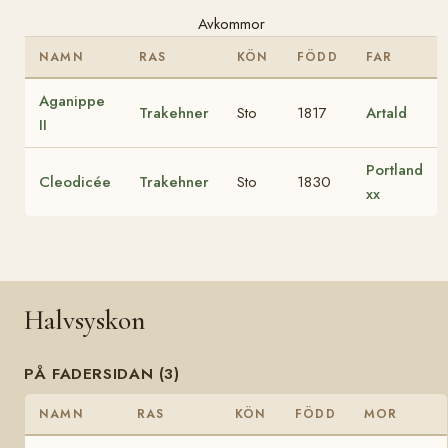
Avkommor
NAMN
RAS
KÖN
FÖDD
FAR
Aganippe
Trakehner
Sto
1817
Artald
II
Portland
Cleodicée
Trakehner
Sto
1830
xx
Halvsyskon
PÅ FADERSIDAN (3)
NAMN
RAS
KÖN
FÖDD
MOR