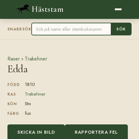
Häststam
SÖK
SNABBSÖK
Raser
›
Trakehner
Edda
1810
FÖDD
Trakehner
RAS
Sto
KÖN
fux
FÄRG
SKICKA IN BILD
RAPPORTERA FEL