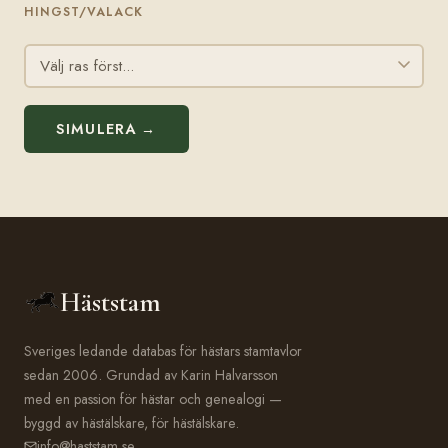
HINGST/VALACK
SIMULERA →
Häststam
Sveriges ledande databas för hästars stamtavlor
sedan 2006. Grundad av Karin Halvarsson
med en passion för hästar och genealogi —
byggd av hästälskare, för hästälskare.
info@haststam.se