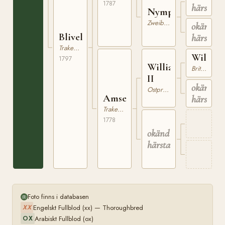
1787
härstam
Nymphe
Zweibrücker
okänd
Blivel
härstam
Trakehner
William
1797
Williams
Brittiskt Varmblod
II
okänd
Ostpreussare
Amsel
härstam
Trakehner
1778
okänd
härstamning
Foto finns i databasen
Engelskt Fullblod (xx) — Thoroughbred
XX
Arabiskt Fullblod (ox)
OX