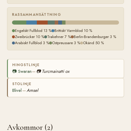
RASSAMMANSÄTTNING
Engelskt Fullblod 13 %
Brittiskt Varmblod 10 %
Zweibrücker 10 %
Trakehner 7 %
Berlin-Brandenburger 3 %
Arabiskt Fullblod 3 %
Ostpreussare 3 %
Okänd 50 %
HINGSTLINJE
📷
Swaran
📷
Turcmainatti ox
—
STOLINJE
Blivel
Amsel
—
Avkommor (2)