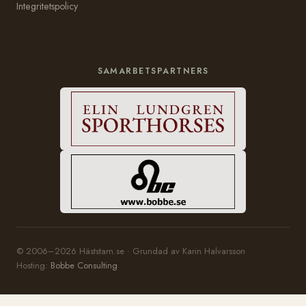
Integritetspolicy
SAMARBETSPARTNERS
© 2006–2026 Häststam.se · Grundad av Karin Halvarsson
Hosting:
Bobbe Consulting