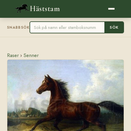
Häststam
SÖK
SNABBSÖK
Raser
›
Senner