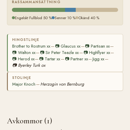
RASSAMMANSÄTTNING
Engelskt Fullblod 50 %
Senner 10 %
Okänd 40 %
HINGSTLINJE
Brother to Rostrum xx
📷
Glaucus xx
📷
Partisan xx
—
—
—
📷
Walton xx
📷
Sir Peter Teazle xx
📷
Highflyer xx
—
—
—
📷
Herod xx
📷
Tartar xx
📷
Partner xx
Jigg xx
—
—
—
—
📷
Byerley Turk ox
STOLINJE
Major Knoch
Herzogin von Bernburg
—
Avkommor (1)