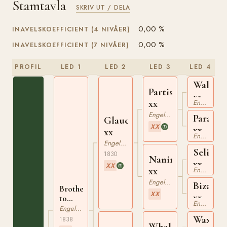
Stamtavla
SKRIV UT / DELA
0,00 %
INAVELSKOEFFICIENT (4 NIVÅER)
0,00 %
INAVELSKOEFFICIENT (7 NIVÅER)
PROFIL
LED 1
LED 2
LED 3
LED 4
Walton
Partisan
xx
xx
Engelskt Fullblod
Engelskt Fullblod
Parasol
Glaucus
XX
xx
xx
Engelskt Fullblod
Engelskt Fullblod
Selim
1830
Nanine
xx
XX
xx
Engelskt Fullblod
Engelskt Fullblod
Bizarre
Brother
XX
xx
to
Engelskt Fullblod
Rostrum
Engelskt Fullblod
xx
Waxy
1838
Whalebone