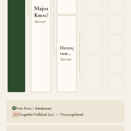
Major
Knoch
Senner
Herzogin
von
Bernburg
Senner
Foto finns i databasen
Engelskt Fullblod (xx) — Thoroughbred
XX