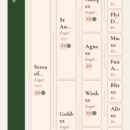
Engelskt Fullblod
xx
Engelskt Fullblod
Flying
St
XX
Duches
Angelo
xx
Engelskt Fullblod
xx
Engelskt Fullblod
Macaro
1889
xx
Agneta
XX
Engelskt Fullblod
xx
Engelskt Fullblod
Fair
Stream
XX
Agnes
of
xx
Engelskt Fullblod
Gold
Engelskt Fullblod
Blinkho
xx
1895
xx
Wisdom
XX
Engelskt Fullblod
xx
Engelskt Fullblod
Aline
Goldstream
XX
xx
xx
Engelskt Fullblod
Engelskt Fullblod