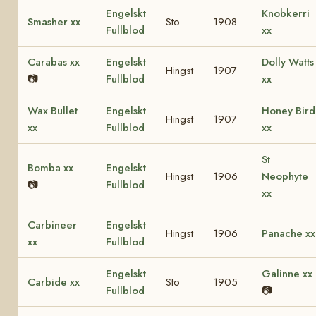
Engelskt
Knobkerri
Smasher xx
Sto
1908
Fullblod
xx
Carabas xx
Engelskt
Dolly Watts
Hingst
1907
📷
Fullblod
xx
Wax Bullet
Engelskt
Honey Bird
Hingst
1907
xx
Fullblod
xx
St
Bomba xx
Engelskt
Hingst
1906
Neophyte
📷
Fullblod
xx
Carbineer
Engelskt
Hingst
1906
Panache xx
xx
Fullblod
Engelskt
Galinne xx
Carbide xx
Sto
1905
Fullblod
📷