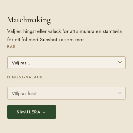
Matchmaking
Välj en hingst eller valack för att simulera en stamtavla
för ett föl med Sunshot xx som mor.
RAS
HINGST/VALACK
SIMULERA →