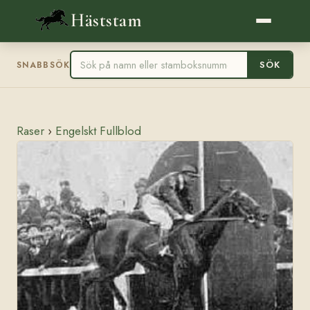
Häststam
SÖK
SNABBSÖK
Raser
›
Engelskt Fullblod