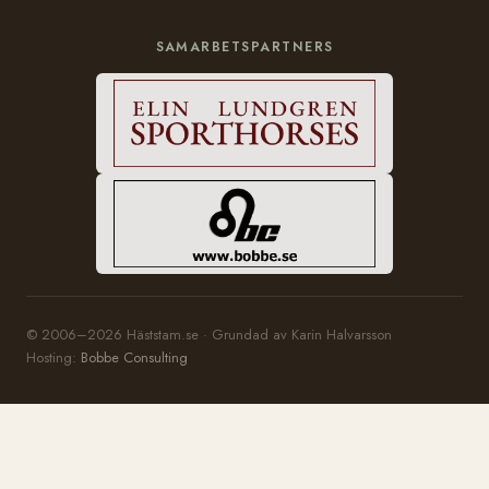
SAMARBETSPARTNERS
© 2006–2026 Häststam.se · Grundad av Karin Halvarsson
Hosting:
Bobbe Consulting