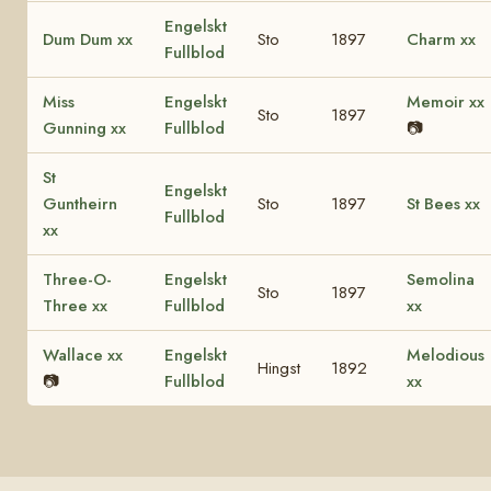
Engelskt
Dum Dum xx
Sto
1897
Charm xx
Fullblod
Miss
Engelskt
Memoir xx
Sto
1897
Gunning xx
Fullblod
📷
St
Engelskt
Guntheirn
Sto
1897
St Bees xx
Fullblod
xx
Three-O-
Engelskt
Semolina
Sto
1897
Three xx
Fullblod
xx
Wallace xx
Engelskt
Melodious
Hingst
1892
📷
Fullblod
xx