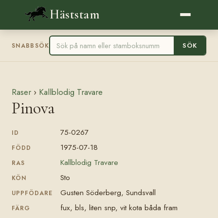
Häststam
SÖK
SNABBSÖK
Raser
›
Kallblodig Travare
Pinova
75-0267
ID
1975-07-18
FÖDD
Kallblodig Travare
RAS
Sto
KÖN
Gusten Söderberg, Sundsvall
UPPFÖDARE
fux, bls, liten snp, vit kota båda fram
FÄRG