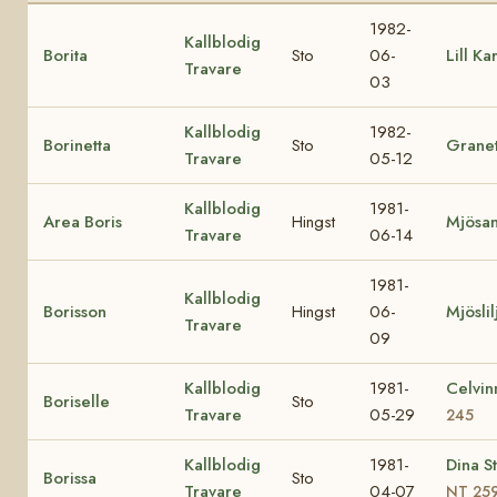
1982-
Kallblodig
Borita
Sto
06-
Lill Kar
Travare
03
Kallblodig
1982-
Borinetta
Sto
Granet
Travare
05-12
Kallblodig
1981-
Area Boris
Hingst
Mjösa
Travare
06-14
1981-
Kallblodig
Borisson
Hingst
06-
Mjöslil
Travare
09
Kallblodig
1981-
Celvi
Boriselle
Sto
Travare
05-29
245
Kallblodig
1981-
Dina S
Borissa
Sto
Travare
04-07
NT 25