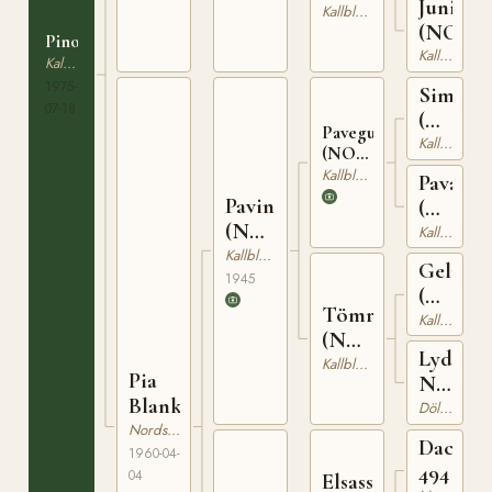
Junidug
(NO)
Kallblodig Travare
(NO)
Pinova
Kallblodig Travare
Kallblodig Travare
1975-
Simson
07-18
(NO)
Pavegutt
T-
Kallblodig Travare
(NO)
67
T-159
Kallblodig Travare
Pava
Pavin
(NO)
(NO)
N
Kallblodig Travare
NT 1
9470
Kallblodig Travare
Gelmin
1945
(NO)
Tömra
T-
Kallblodig Travare
(NO)
73
Lydia
N
Kallblodig Travare
Pia
N
15460
Blank
8524
Dölehäst
Nordsvensk Brukshäst
Dacke
1960-04-
494
04
Elsass