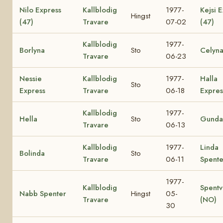
Nilo Express
Kallblodig
1977-
Kejsi 
Hingst
(47)
Travare
07-02
(47)
Kallblodig
1977-
Borlyna
Sto
Celyn
Travare
06-23
Nessie
Kallblodig
1977-
Halla
Sto
Express
Travare
06-18
Expres
Kallblodig
1977-
Hella
Sto
Gunda
Travare
06-13
Kallblodig
1977-
Linda
Bolinda
Sto
Travare
06-11
Spente
1977-
Kallblodig
Spentv
Nabb Spenter
Hingst
05-
Travare
(NO)
30