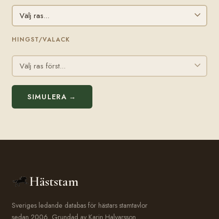
HINGST/VALACK
SIMULERA →
Häststam
Sveriges ledande databas för hästars stamtavlor
sedan 2006. Grundad av Karin Halvarsson