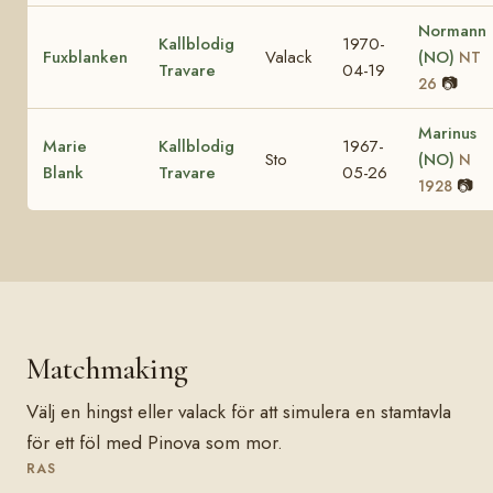
Normann
Kallblodig
1970-
Fuxblanken
Valack
(NO)
NT
Travare
04-19
📷
26
Marinus
Marie
Kallblodig
1967-
Sto
(NO)
N
Blank
Travare
05-26
📷
1928
Matchmaking
Välj en hingst eller valack för att simulera en stamtavla
för ett föl med Pinova som mor.
RAS