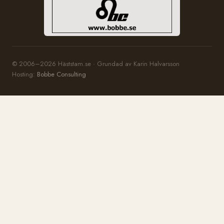
© 2006–2026 Häststam.se · Grundad av Karin Halvarsson
Hosting:
Bobbe Consulting