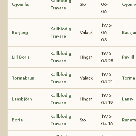
Kallblodig
Gjönnlis
Sto
06-
Gjönn
Travare
06
1975-
Kallblodig
Borjung
Valack
06-
Bausju
Travare
03
Kallblodig
1975-
Lill Boris
Hingst
Pavlill
Travare
05-28
Kallblodig
1975-
Tormabrun
Valack
Torma
Travare
05-21
Kallblodig
1975-
Lansbjörn
Hingst
Lansy
Travare
05-19
Kallblodig
1975-
Boria
Sto
Runett
Travare
04-16