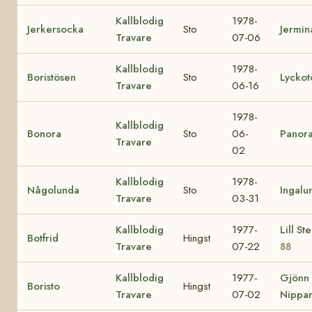
Kallblodig
1978-
Jerkersocka
Sto
Jermin
Travare
07-06
Kallblodig
1978-
Boristösen
Sto
Lyckot
Travare
06-16
1978-
Kallblodig
Bonora
Sto
06-
Panor
Travare
02
Kallblodig
1978-
Någolunda
Sto
Ingalu
Travare
03-31
Kallblodig
1977-
Lill St
Botfrid
Hingst
Travare
07-22
88
Kallblodig
1977-
Gjönn
Boristo
Hingst
Travare
07-02
Nippa