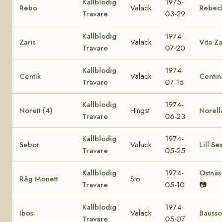
Kallblodig
1975-
Rebo
Valack
Rebec
Travare
03-29
Kallblodig
1974-
Zaris
Valack
Vita Za
Travare
07-20
Kallblodig
1974-
Centik
Valack
Centin
Travare
07-15
Kallblodig
1974-
Norett (4)
Hingst
Norell
Travare
06-23
Kallblodig
1974-
Sebor
Valack
Lill Se
Travare
05-25
Kallblodig
1974-
Ostnä
Råg Monett
Sto
Travare
05-10
📷
Kallblodig
1974-
Ibos
Valack
Bausso
Travare
05-07