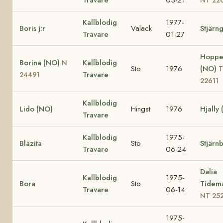
Kallblodig
1977-
Boris j:r
Valack
Stjärn
Travare
01-27
Hoppe
Borina (NO)
Kallblodig
N
Sto
1976
(NO)
T
Travare
24491
22611
Kallblodig
Lido (NO)
Hingst
1976
Hjally
Travare
Kallblodig
1975-
Bläzita
Sto
Stjärn
Travare
06-24
Dalia
Kallblodig
1975-
Bora
Sto
Tidem
Travare
06-14
NT 25
1975-