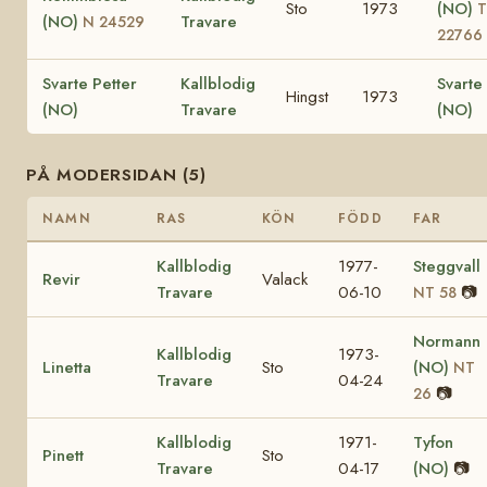
Sto
1973
(NO)
T
(NO)
Travare
N 24529
22766
Svarte Petter
Kallblodig
Svarte
Hingst
1973
(NO)
Travare
(NO)
PÅ MODERSIDAN (5)
NAMN
RAS
KÖN
FÖDD
FAR
Kallblodig
1977-
Steggvall
Revir
Valack
Travare
06-10
📷
NT 58
Normann
Kallblodig
1973-
Linetta
Sto
(NO)
NT
Travare
04-24
📷
26
Kallblodig
1971-
Tyfon
Pinett
Sto
Travare
04-17
(NO)
📷