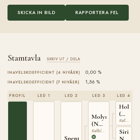
SKICKA IN BILD
RAPPORTERA FEL
Stamtavla
SKRIV UT / DELA
0,00 %
INAVELSKOEFFICIENT (4 NIVÅER)
1,56 %
INAVELSKOEFFICIENT (7 NIVÅER)
PROFIL
LED 1
LED 2
LED 3
LED 4
Holger
(NO)
Molyn
T-
Kallblodig Travare
(NO)
140
T-150
Kallblodig Travare
Siri
Spenter
N