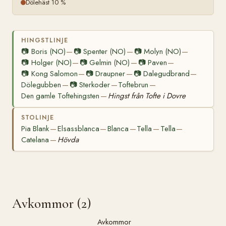
Dölehäst 10 %
HINGSTLINJE
📷
Boris (NO)
📷
Spenter (NO)
📷
Molyn (NO)
—
—
—
📷
Holger (NO)
📷
Gelmin (NO)
📷
Paven
—
—
—
📷
Kong Salomon
📷
Draupner
📷
Dalegudbrand
—
—
—
Dölegubben
📷
Sterkoder
Toftebrun
—
—
—
Den gamle Toftehingsten
Hingst från Tofte i Dovre
—
STOLINJE
Pia Blank
Elsassblanca
Blanca
Tella
Tella
—
—
—
—
—
Catelana
Hövda
—
Avkommor (2)
Avkommor