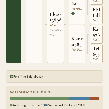
Nordsvensk Brukshäst
821
Nordsvensk Brukshäst
Elsi-
Elsassblanca
Lill
13898
Nordsvensk Brukshäst
Nordsvensk Brukshäst
Kavel
1947-05-
976
26
Blanca
Nordsvensk Brukshäst
11583
Tella
Nordsvensk Brukshäst
6955
Dölehäst
Foto finns i databasen
RASSAMMANSÄTTNING
Kallblodig Travare 67 %
Nordsvensk Brukshäst 23 %