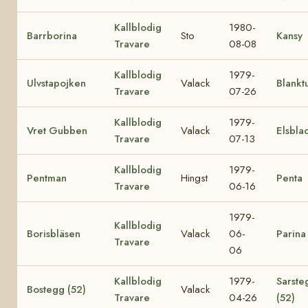
Kallblodig
1980-
Barrborina
Sto
Kansy
Travare
08-08
Kallblodig
1979-
Ulvstapojken
Valack
Blankt
Travare
07-26
Kallblodig
1979-
Vret Gubben
Valack
Elsbla
Travare
07-13
Kallblodig
1979-
Pentman
Hingst
Penta
Travare
06-16
1979-
Kallblodig
Borisbläsen
Valack
06-
Parina
Travare
06
Kallblodig
1979-
Sarste
Bostegg (52)
Valack
Travare
04-26
(52)