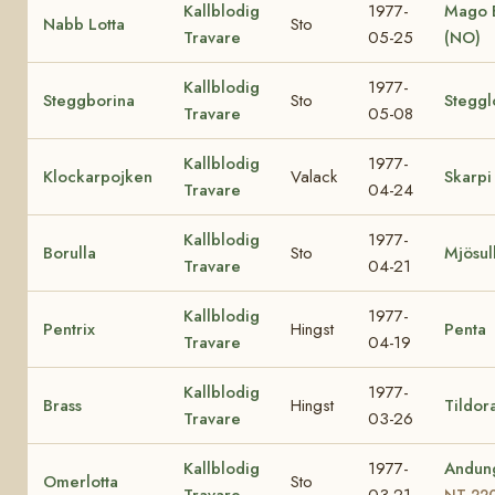
Kallblodig
1977-
Mago 
Nabb Lotta
Sto
Travare
05-25
(NO)
Kallblodig
1977-
Steggborina
Sto
Steggl
Travare
05-08
Kallblodig
1977-
Klockarpojken
Valack
Skarpi
Travare
04-24
Kallblodig
1977-
Borulla
Sto
Mjösul
Travare
04-21
Kallblodig
1977-
Pentrix
Hingst
Penta
Travare
04-19
Kallblodig
1977-
Brass
Hingst
Tildor
Travare
03-26
Kallblodig
1977-
Andun
Omerlotta
Sto
Travare
03-21
NT 22