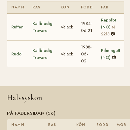
NAMN
RAS
KÖN
FÖDD
FAR
Rappfot
Kallblodig
1984-
Ruffen
Valack
(NO)
N
Travare
06-21
📷
2213
1988-
Kallblodig
Pilmingutt
Rudol
Valack
06-
Travare
(NO)
📷
02
Halvsyskon
PÅ FADERSIDAN (56)
NAMN
RAS
KÖN
FÖDD
MOR