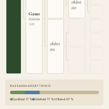
på
okänt
Ölstad
sto
i
Lesje
Gammelbruna
Dölehäst
1880
okänt
sto
RASSAMMANSÄTTNING
Fjordhäst 17 %
Dölehäst 17 %
Okänd 67 %