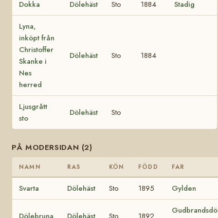
Dokka
Dölehäst
Sto
1884
Stadig
Lyna,
inköpt från
Christoffer
Dölehäst
Sto
1884
Skanke i
Nes
herred
Ljusgrått
Dölehäst
Sto
sto
PÅ MODERSIDAN (2)
NAMN
RAS
KÖN
FÖDD
FAR
Svarta
Dölehäst
Sto
1895
Gylden
Gudbrandsdö
Dölebruna
Dölehäst
Sto
1892