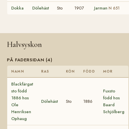
Dokka
Dölehäst
Sto
1907
Jarman
N 651
Halvsyskon
PÅ FADERSIDAN (4)
NAMN
RAS
KÖN
FÖDD
MOR
Blackfärgat
sto född
Fuxsto
1886 hos
född hos
Dölehäst
Sto
1886
Ole
Baard
Henriksen
Schjölberg
Ophaug