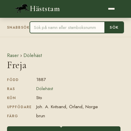
Häststam
SÖK
SNABBSÖK
Raser
›
Dölehäst
Freja
1887
FÖDD
Dölehäst
RAS
Sto
KÖN
Joh. A. Kvitsand, Örland, Norge
UPPFÖDARE
brun
FÄRG