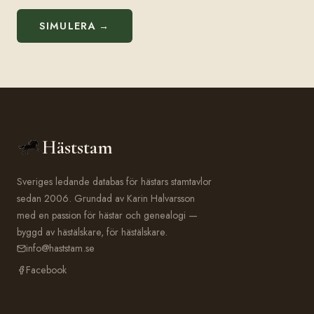
SIMULERA →
Häststam
Sveriges ledande databas för hästars stamtavlor
sedan 2006. Grundad av Karin Halvarsson
med en passion för hästar och genealogi —
byggd av hästälskare, för hästälskare.
info@haststam.se
Facebook