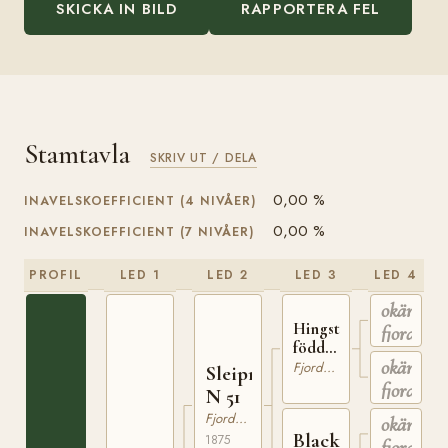
SKICKA IN BILD
RAPPORTERA FEL
Stamtavla
SKRIV UT / DELA
0,00 %
INAVELSKOEFFICIENT (4 NIVÅER)
0,00 %
INAVELSKOEFFICIENT (7 NIVÅER)
PROFIL
LED 1
LED 2
LED 3
LED 4
okänd
Hingst
fjordhing
född i
okänt
Stryn
Fjordhäst
Sleipner
fjordsto
N 51
Fjordhäst
okänd
Blackt
1875
fjordhing