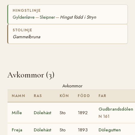
HINGSTLINJE
Gyldenløve
Sleipner
Hingst född i Stryn
—
—
STOLINJE
Gammelbruna
Avkommor (3)
Avkommor
NAMN
RAS
KÖN
FÖDD
FAR
Gudbrandsdölen
Mille
Dölehäst
Sto
1892
N 161
Freja
Dölehäst
Sto
1893
Dölegutten