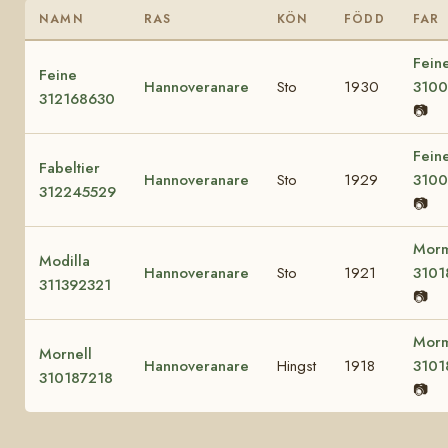
NAMN
RAS
KÖN
FÖDD
FAR
Feine
Feine
Hannoveranare
Sto
1930
310
312168630
📷
Feine
Fabeltier
Hannoveranare
Sto
1929
310
312245529
📷
Mor
Modilla
Hannoveranare
Sto
1921
3101
311392321
📷
Mor
Mornell
Hannoveranare
Hingst
1918
3101
310187218
📷