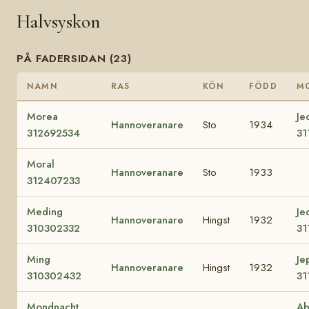
Halvsyskon
PÅ FADERSIDAN (23)
NAMN
RAS
KÖN
FÖDD
M
Morea
Je
Hannoveranare
Sto
1934
312692534
31
Moral
Hannoveranare
Sto
1933
312407233
Meding
Jed
Hannoveranare
Hingst
1932
310302332
31
Ming
Je
Hannoveranare
Hingst
1932
310302432
31
Mondnacht
Ab