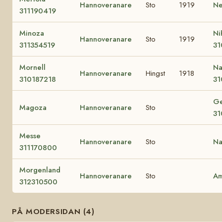
Hannoveranare
Sto
1919
Ne
311190419
Minoza
Ni
Hannoveranare
Sto
1919
311354519
31
Mornell
Na
Hannoveranare
Hingst
1918
310187218
31
Ge
Magoza
Hannoveranare
Sto
31
Messe
Hannoveranare
Sto
Na
311170800
Morgenland
Hannoveranare
Sto
Am
312310500
PÅ MODERSIDAN (4)