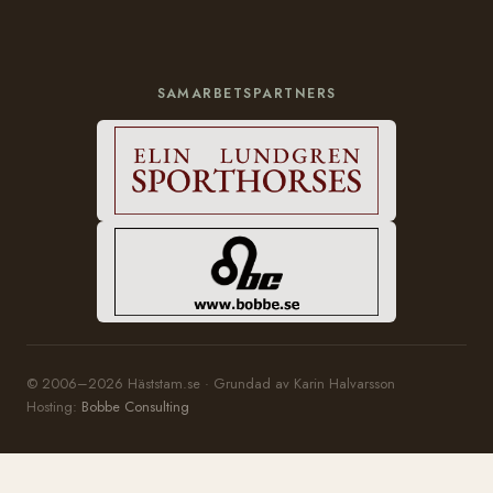
SAMARBETSPARTNERS
© 2006–2026 Häststam.se · Grundad av Karin Halvarsson
Hosting:
Bobbe Consulting