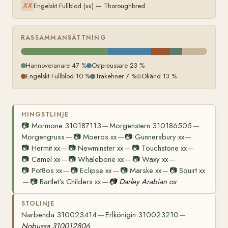
Engelskt Fullblod (xx) — Thoroughbred
XX
RASSAMMANSÄTTNING
Hannoveranare 47 %
Ostpreussare 23 %
Engelskt Fullblod 10 %
Trakehner 7 %
Okänd 13 %
HINGSTLINJE
📷
Mormone 310187113
Morgenstern 310186505
—
—
Morgengruss
📷
Moeros xx
📷
Gunnersbury xx
—
—
—
📷
Hermit xx
📷
Newminster xx
📷
Touchstone xx
—
—
—
📷
Camel xx
📷
Whalebone xx
📷
Waxy xx
—
—
—
📷
Pot8os xx
📷
Eclipse xx
📷
Marske xx
📷
Squirt xx
—
—
—
📷
Bartlet's Childers xx
📷
Darley Arabian ox
—
—
STOLINJE
Narbenda 310023414
Erlkönigin 310023210
—
—
Nobussa 310012806