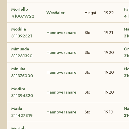
Mortello
Fa
Westfaler
Hingst
1922
410079722
4
Modilla
Na
Hannoveranare
Sto
1921
311392321
31
Mimunda
Or
Hannoveranare
Sto
1920
311281320
31
Minulta
N
Hannoveranare
Sto
1920
311375000
31
Modira
Hannoveranare
Sto
1920
311394320
Mada
Na
Hannoveranare
Sto
1919
311427819
31
Mertola