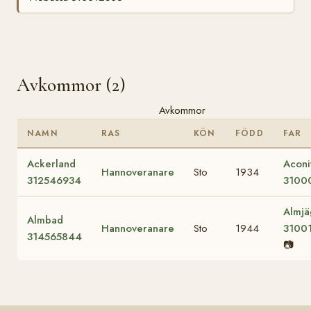
Avkommor (2)
Avkommor
NAMN
RAS
KÖN
FÖDD
FAR
Ackerland
Aconi
Hannoveranare
Sto
1934
312546934
3100
Almjä
Almbad
Hannoveranare
Sto
1944
3100
314565844
📷