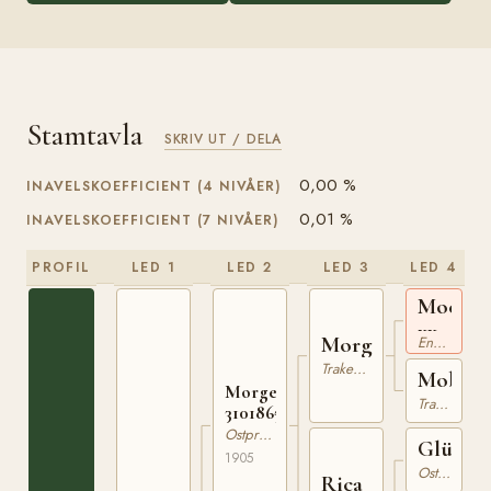
Stamtavla
SKRIV UT / DELA
0,00 %
INAVELSKOEFFICIENT (4 NIVÅER)
0,01 %
INAVELSKOEFFICIENT (7 NIVÅER)
PROFIL
LED 1
LED 2
LED 3
LED 4
Moeros
xx
Morgengruss
Engelskt Fullblod
Trakehner
Moba
Morgenstern
Trakehner
310186505
Ostpreussare
Glücka
1905
Ostpreussare
Rica