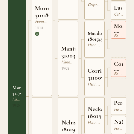
Ostpreussare
Lusche
Mormone
310187113
Ostpreussare
Hannoveranare
Monarc
1913
xx
Macdonald
Engelskt Fullblod
180174589
Hannoveranare
Manita
310038308
Hannoveranare
Coriola
1908
xx
Corriera
Engelskt Fullblod
311007400
Hannoveranare
Maruza
311799124
Hannoveranare
Percival
1924
Neckar
Hannoveranare
180195788
Naëmi
Nelusko
Hannoveranare
180199297
Hannoveranare