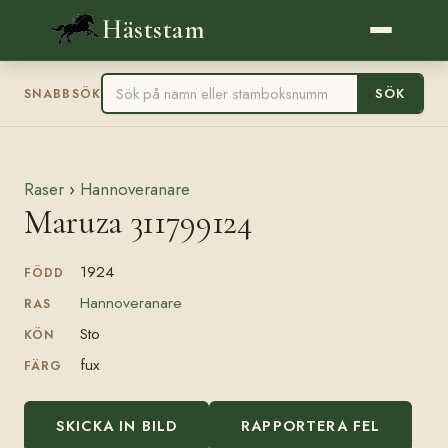
Häststam
SÖK
SNABBSÖK
Raser
›
Hannoveranare
Maruza 311799124
1924
FÖDD
Hannoveranare
RAS
Sto
KÖN
fux
FÄRG
SKICKA IN BILD
RAPPORTERA FEL