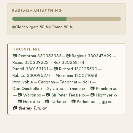
RASSAMMANSÄTTNING
Oldenburgare 50 %
Okänd 50 %
HINGSTLINJE
📷
Rembrant 330353333
📷
Reginus 330347629
—
—
Rexus 330339222
Rex 330258114
—
—
Rudolf 330153101
📷
Ruthard 180125590
—
—
Rubico 330095277
Normann 180071068
—
—
Introuvable
Carignan
Taconnet
Idalis
—
—
—
—
Don Quichotte x
Sylvio xx
Trance xx
📷
Phantom xx
—
—
—
📷
Walton xx
📷
Sir Peter Teazle xx
📷
Highflyer xx
—
—
—
📷
Herod xx
📷
Tartar xx
📷
Partner xx
Jigg xx
—
—
—
—
—
📷
Byerley Turk ox