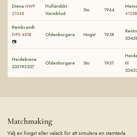
Diena
Holländskt
Mein
NWP
Sto
1944
Varmblod
21048
4123B
Rembrandt
Rento
Oldenburgare
Hingst
1938
FrPS 481B
3345
📷
Heid
Heidebiene
Oldenburgare
Sto
1937
III
335192337
3342
Matchmaking
Välj en hingst eller valack för att simulera en stamtavla