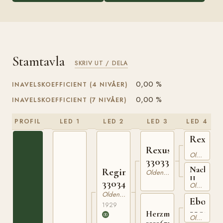
Stamtavla
SKRIV UT / DELA
0,00 %
INAVELSKOEFFICIENT (4 NIVÅER)
0,00 %
INAVELSKOEFFICIENT (7 NIVÅER)
PROFIL
LED 1
LED 2
LED 3
LED 4
Rex
Rexus
3302581
Oldenburgare
330339222
Nachtnel
Reginus
Oldenburgare
II
330347629
Oldenburgare
332473718
Oldenburgare
Eboli
1929
3302453
Herzmunde
Oldenburgare