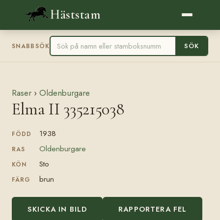
Häststam
SÖK
SNABBSÖK
Raser
›
Oldenburgare
Elma II 335215038
1938
FÖDD
Oldenburgare
RAS
Sto
KÖN
brun
FÄRG
SKICKA IN BILD
RAPPORTERA FEL