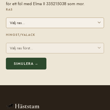
för ett föl med Elma II 335215038 som mor.
RAS
HINGST/VALACK
SIMULERA →
Häststam