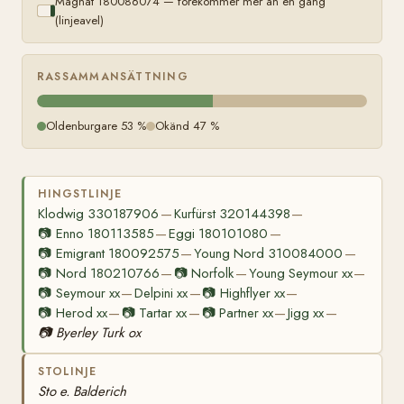
Magnat 180086074 — förekommer mer än en gång
(linjeavel)
RASSAMMANSÄTTNING
Oldenburgare 53 %
Okänd 47 %
HINGSTLINJE
Klodwig 330187906
Kurfürst 320144398
—
—
📷
Enno 180113585
Eggi 180101080
—
—
📷
Emigrant 180092575
Young Nord 310084000
—
—
📷
Nord 180210766
📷
Norfolk
Young Seymour xx
—
—
—
📷
Seymour xx
Delpini xx
📷
Highflyer xx
—
—
—
📷
Herod xx
📷
Tartar xx
📷
Partner xx
Jigg xx
—
—
—
—
📷
Byerley Turk ox
STOLINJE
Sto e. Balderich