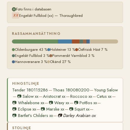
Foto finns i databasen
Engelskt Fullblod (xx) — Thoroughbred
XX
RASSAMMANSÄTTNING
Oldenburgare 43 %
Holsteiner 13 %
Östfrisisk Häst 7 %
Engelskt Fullblod 3 %
Pommerskt Varmblod 3 %
Hannoveranare 3 %
Okänd 27 %
HINGSTLINJE
Tender 180115286
Thoas 180080200
Young Salow
—
—
📷
Salow xx
Aristocrat xx
Roccoco xx
Cetus xx
—
—
—
—
—
📷
Whalebone xx
📷
Waxy xx
📷
Pot8os xx
—
—
—
📷
Eclipse xx
📷
Marske xx
📷
Squirt xx
—
—
—
📷
Bartlet's Childers xx
📷
Darley Arabian ox
—
STOLINJE