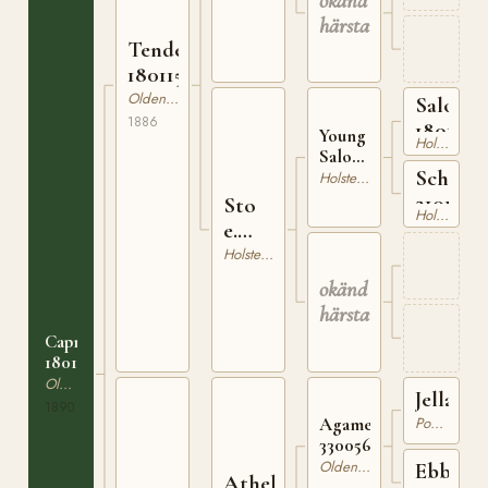
okänd
härstamning
Tender
180115286
Oldenburgare
Salow
1886
1801027
Young
Holsteiner
Salow
Schüme
210137000
Holsteiner
2101851
Sto
Holsteiner
e.
Young
Holsteiner
Salow
okänd
härstamning
Caprivi
180156790
Oldenburgare
Jellachi
1890
Pommerskt Varmblod
Agamemnon
330056063
Oldenburgare
Ebba
Athelo