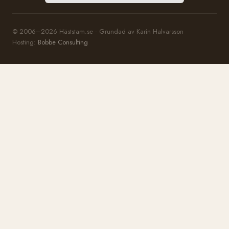
© 2006–2026 Häststam.se · Grundad av Karin Halvarsson
Hosting:
Bobbe Consulting