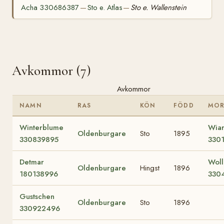
Acha 330686387
Sto e. Atlas
Sto e. Wallenstein
—
—
Avkommor (7)
Avkommor
NAMN
RAS
KÖN
FÖDD
MO
Winterblume
Wia
Oldenburgare
Sto
1895
330839895
330
Detmar
Woll
Oldenburgare
Hingst
1896
180138996
330
Gustschen
Oldenburgare
Sto
1896
330922496