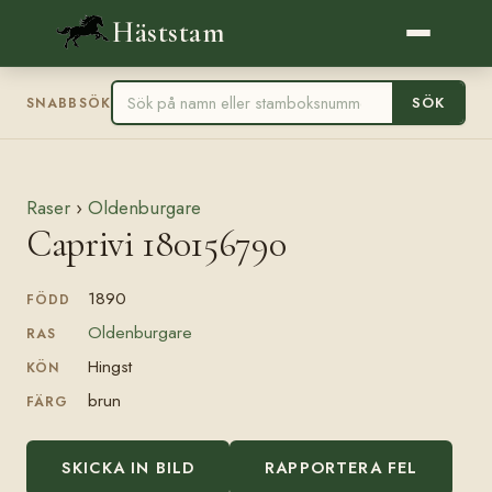
Häststam
SÖK
SNABBSÖK
Raser
›
Oldenburgare
Caprivi 180156790
1890
FÖDD
Oldenburgare
RAS
Hingst
KÖN
brun
FÄRG
SKICKA IN BILD
RAPPORTERA FEL