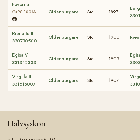
Favorita
Burg
Oldenburgare
Sto
1897
GrPS 1001A
330
📷
Rienette II
Oldenburgare
Sto
1900
Rien
330710500
Egisa V
Egis
Oldenburgare
Sto
1903
331342303
330
Virgula II
Virg
Oldenburgare
Sto
1907
331615007
331
Halvsyskon