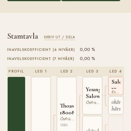
Stamtavla
SKRIV UT / DELA
0,00 %
INAVELSKOEFFICIENT (4 NIVÅER)
0,00 %
INAVELSKOEFFICIENT (7 NIVÅER)
PROFIL
LED 1
LED 2
LED 3
LED 4
Salow
xx
Young
Engelskt Fullblod
Salow
okänd
Östfrisisk Häst
Thoas
härstam
180080200
Östfrisisk Häst
1880