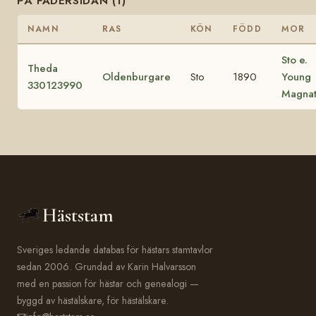
PÅ FADERSIDAN (1)
NAMN
RAS
KÖN
FÖDD
MOR
Sto e.
Theda
Oldenburgare
Sto
1890
Young
330123990
Magna
Häststam
Sveriges ledande databas för hästars stamtavlor
sedan 2006. Grundad av Karin Halvarsson
med en passion för hästar och genealogi —
byggd av hästälskare, för hästälskare.